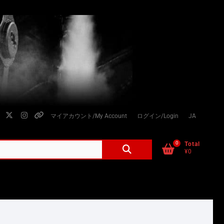
facebook
twitter
instagram
個
マイアカウント/My Account
ログイン/Login
JA
人
情
0
検
Total
¥0
索
報
対
の
象:
取
り
扱