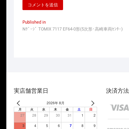
投
Published in
Nｹﾞｰｼﾞ TOMIX 7117 EF64-0形(5次形･高崎車両ｾﾝﾀｰ)
稿
ナ
ビ
ゲ
ー
シ
ョ
実店舗営業日
決済方法
ン
2026年 8月
月
火
水
木
金
土
日
27
28
29
30
31
1
2
3
4
5
6
7
8
9