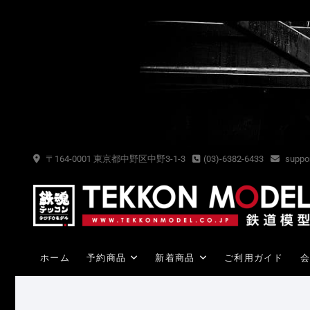
Skip
to
content
〒164-0001 東京都中野区中野3-1-3
(03)-6382-6433
suppor
ホーム
予約商品
新着商品
ご利用ガイド