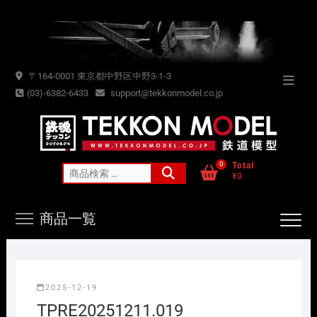
Skip
to
content
〒164-0001 東京都中野区中野3-1-3
Topba
(03)-6382-6433
support@tekkonmodel.co.jp
Menu
0
Total
検
¥0
索
対
商品一覧
象:
2025-12-19
TPRE20251211.019