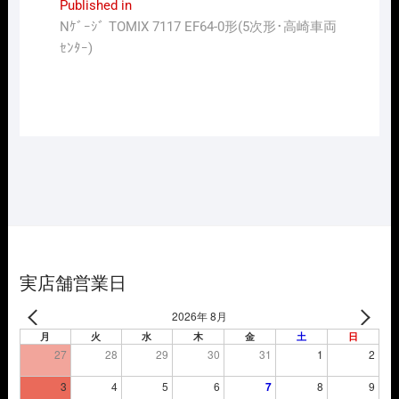
投
Published in
Nｹﾞｰｼﾞ TOMIX 7117 EF64-0形(5次形･高崎車両
稿
ｾﾝﾀｰ)
ナ
ビ
ゲ
ー
シ
ョ
ン
実店舗営業日
2026年 8月
月
火
水
木
金
土
日
27
28
29
30
31
1
2
3
4
5
6
7
8
9