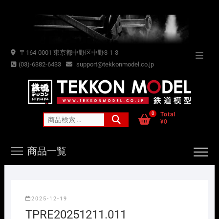
Skip
to
content
〒164-0001 東京都中野区中野3-1-3
Topba
(03)-6382-6433
support@tekkonmodel.co.jp
Menu
0
Total
検
¥0
索
対
商品一覧
象:
2025-12-19
TPRE20251211.011