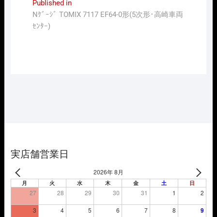
投
Published in
Nｹﾞｰｼﾞ TOMIX 7117 EF64-0形(5次形･高崎車両
稿
ｾﾝﾀｰ)
ナ
ビ
ゲ
ー
シ
ョ
ン
実店舗営業日
2026年 8月
月
火
水
木
金
土
日
27
28
29
30
31
1
2
3
4
5
6
7
8
9