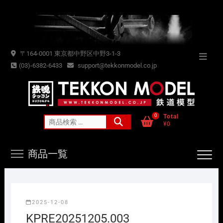
Skip
to
content
〒164-0001 東京都中野区中野3-1-3
Topba
(03)-6382-6433
support@tekkonmodel.co.jp
Menu
0
Total
検
¥0
索
対
商品一覧
象:
2025-12-08
KPRE20251205.003