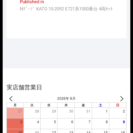
投
Published in
Nｹﾞｰｼﾞ KATO 10-2092 E721系1000番台 4両ｾｯﾄ
稿
ナ
ビ
ゲ
ー
シ
ョ
ン
実店舗営業日
2026年 8月
月
火
水
木
金
土
日
27
28
29
30
31
1
2
3
4
5
6
7
8
9
10
11
12
13
14
15
16