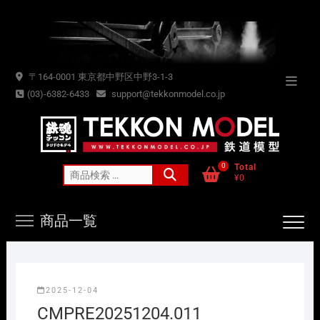
Skip
to
content
〒164-0001 東京都中野区中野3-1-3
Topba
(03)-6382-6433
support@tekkonmodel.co.jp
Menu
0
Total
検
¥0
索
対
商品一覧
象:
2025-12-04
CMPRE20251204.011