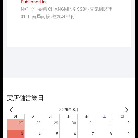
投
Published in
Nｹﾞｰｼﾞ 長鳴 CHANGMING SS8型電気機関車
稿
0110 南局南段 磁気ｽｲｯﾁ付
ナ
ビ
ゲ
ー
シ
ョ
ン
実店舗営業日
2026年 8月
月
火
水
木
金
土
日
27
28
29
30
31
1
2
3
4
5
6
7
8
9