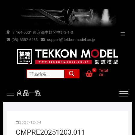
Skip
to
content
〒164-0001 東京都中野区中野3-1-3
Topba
(03)-6382-6433
support@tekkonmodel.co.jp
Menu
0
Total
検
¥0
索
対
商品一覧
象:
2025-12-04
CMPRE20251203.011