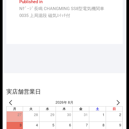
投
Published in
Nｹﾞｰｼﾞ長鳴 CHANGMING SS8型電気機関車
稿
0035 上局滬段 磁気ｽｲｯﾁ付
ナ
ビ
ゲ
ー
シ
ョ
ン
実店舗営業日
2026年 8月
月
火
水
木
金
土
日
27
28
29
30
31
1
2
3
4
5
6
7
8
9