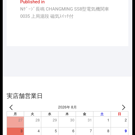
投
Published in
Nｹﾞｰｼﾞ長鳴 CHANGMING SS8型電気機関車
稿
0035 上局滬段 磁気ｽｲｯﾁ付
ナ
ビ
ゲ
ー
シ
ョ
ン
実店舗営業日
2026年 8月
月
火
水
木
金
土
日
27
28
29
30
31
1
2
3
4
5
6
7
8
9