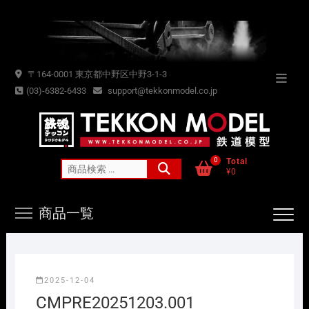
Skip
to
content
〒164-0001 東京都中野区中野3-1-3
Topba
(03)-6382-6433
support@tekkonmodel.co.jp
Menu
0
Total
検
¥0
索
対
商品一覧
象:
2025-12-04
CMPRE20251203.001