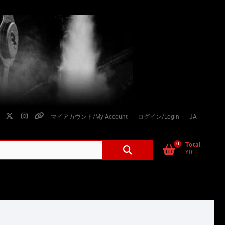
facebook
twitter
instagram
個
マイアカウント/My Account
ログイン/Login
JA
人
情
0
検
Total
¥0
索
報
対
の
象:
取
り
扱