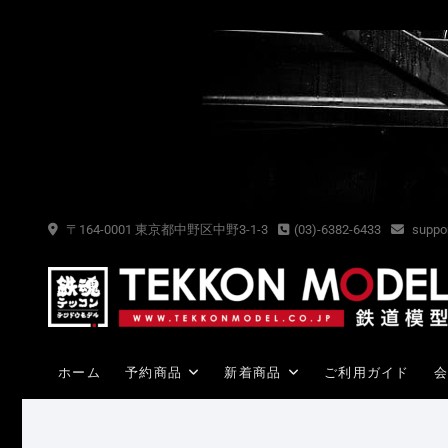
Skip
to
content
〒164-0001 東京都中野区中野3-1-3
(03)-6382-6433
suppor
ホーム
予約商品
新着商品
ご利用ガイド