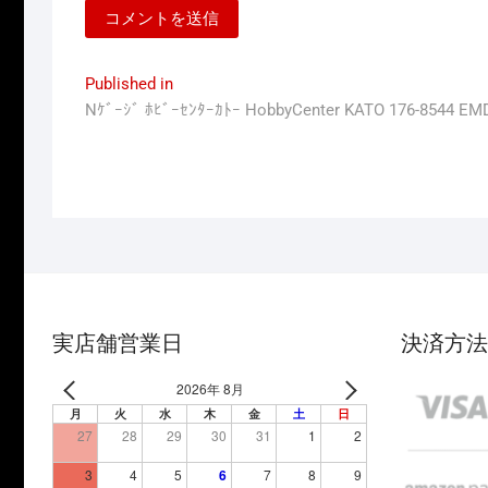
投
Published in
Nｹﾞｰｼﾞ ﾎﾋﾞｰｾﾝﾀｰｶﾄｰ HobbyCenter KATO 176-8544 EM
稿
ナ
ビ
ゲ
ー
シ
ョ
実店舗営業日
決済方法
ン
2026年 8月
月
火
水
木
金
土
日
27
28
29
30
31
1
2
3
4
5
6
7
8
9