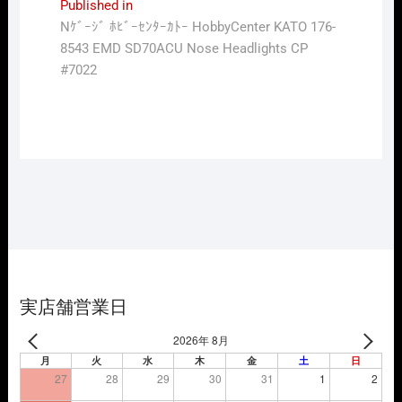
投
Published in
Nｹﾞｰｼﾞ ﾎﾋﾞｰｾﾝﾀｰｶﾄｰ HobbyCenter KATO 176-
稿
8543 EMD SD70ACU Nose Headlights CP
ナ
#7022
ビ
ゲ
ー
シ
ョ
ン
実店舗営業日
2026年 8月
月
火
水
木
金
土
日
27
28
29
30
31
1
2