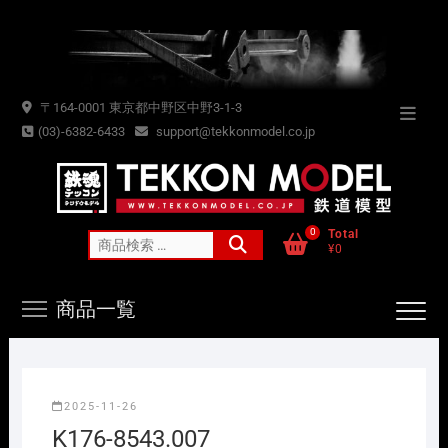
Skip
to
content
〒164-0001 東京都中野区中野3-1-3
Topba
(03)-6382-6433
support@tekkonmodel.co.jp
Menu
0
Total
検
¥0
索
対
商品一覧
象:
2025-11-26
K176-8543.007