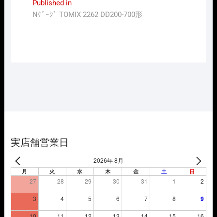
投
Published in
Nｹﾞｰｼﾞ TOMIX 2262 DD200-700形
稿
ナ
ビ
ゲ
ー
シ
ョ
ン
実店舗営業日
2026年 8月
月
火
水
木
金
土
日
27
28
29
30
31
1
2
3
4
5
6
7
8
9
10
11
12
13
14
15
16