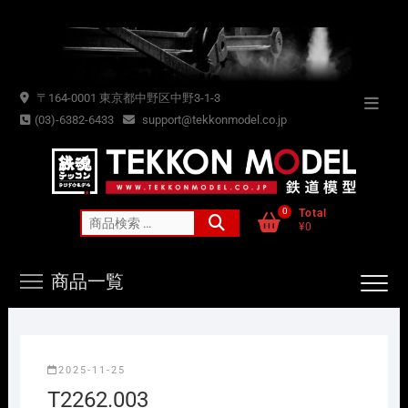
Skip
to
content
〒164-0001 東京都中野区中野3-1-3
Topba
(03)-6382-6433
support@tekkonmodel.co.jp
Menu
0
Total
検
¥0
索
対
商品一覧
象:
2025-11-25
T2262.003