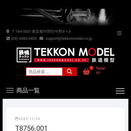
Skip
to
content
〒164-0001 東京都中野区中野3-1-3
Topba
(03)-6382-6433
support@tekkonmodel.co.jp
Menu
0
Total
検
¥0
索
対
商品一覧
象:
2025-11-24
T8756.001