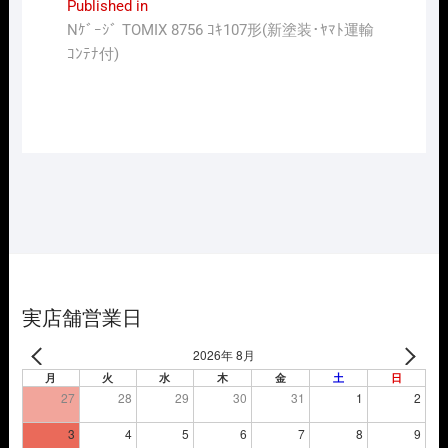
投
Published in
Nｹﾞｰｼﾞ TOMIX 8756 ｺｷ107形(新塗装･ﾔﾏﾄ運輸
稿
ｺﾝﾃﾅ付)
ナ
ビ
ゲ
ー
シ
ョ
ン
実店舗営業日
2026年 8月
月
火
水
木
金
土
日
27
28
29
30
31
1
2
3
4
5
6
7
8
9