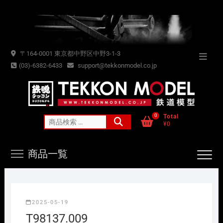
Skip
to
content
〒164-0001 東京都中野区中野3-1-3
Topba
(03)-6382-6433
support@tekkonmodel.co.jp
Menu
0
Total
検
¥0
索
対
商品一覧
象:
2025-05-19
T98137.009