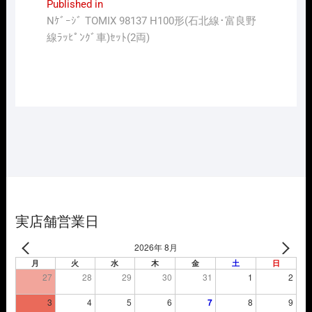
投
Published in
Nｹﾞｰｼﾞ TOMIX 98137 H100形(石北線･富良野
稿
線ﾗｯﾋﾟﾝｸﾞ車)ｾｯﾄ(2両)
ナ
ビ
ゲ
ー
シ
ョ
ン
実店舗営業日
2026年 8月
月
火
水
木
金
土
日
27
28
29
30
31
1
2
3
4
5
6
7
8
9