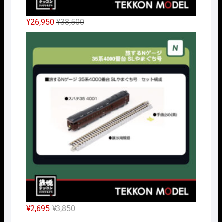
元
現
¥
26,950
¥
38,500
の
在
Nｹﾞ
価
の
格
価
は
格
¥38,500
は
で
¥26,950
し
で
た。
す。
元
現
¥
2,695
¥
3,850
の
在