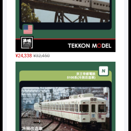
た。
す。
元
現
¥
24,338
¥
32,450
の
在
Nｹﾞ
価
の
格
価
は
格
¥32,450
は
で
¥24,338
し
で
た。
す。