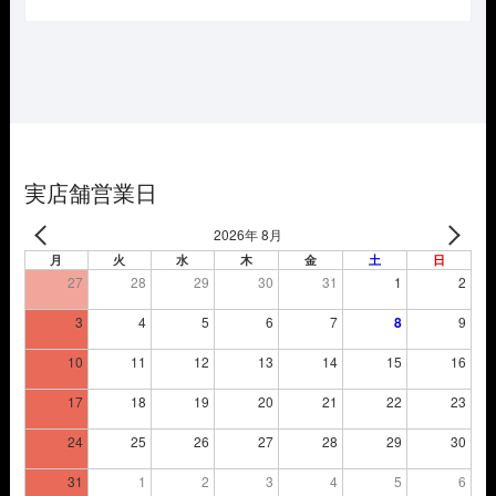
価
の
格
価
は
格
¥3,850
は
で
¥2,695
し
で
た。
す。
実店舗営業日
2026年 8月
月
火
水
木
金
土
日
27
28
29
30
31
1
2
3
4
5
6
7
8
9
10
11
12
13
14
15
16
17
18
19
20
21
22
23
24
25
26
27
28
29
30
31
1
2
3
4
5
6