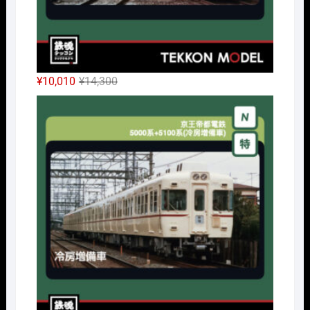
元
現
¥
10,010
¥
14,300
の
在
Nｹﾞ
価
の
格
価
は
格
¥14,300
は
で
¥10,010
し
で
た。
す。