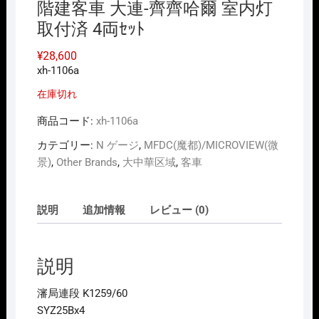
階建客車 大連-齊齊哈爾 室内灯
取付済 4両ｾｯﾄ
¥
28,600
xh-1106a
在庫切れ
商品コード:
xh-1106a
カテゴリー:
N ゲージ
,
MFDC(魔都)/MICROVIEW(微
景)
,
Other Brands
,
大中華区域
,
客車
説明
追加情報
レビュー (0)
説明
瀋局連段 K1259/60
SYZ25Bx4