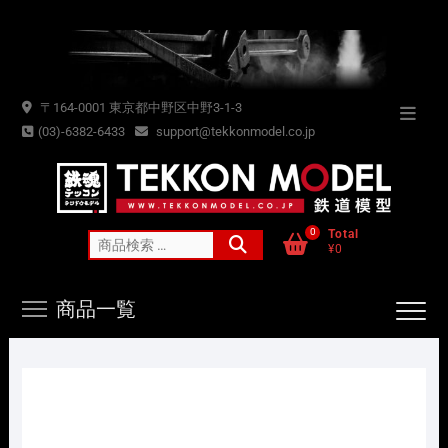
Skip
to
content
〒164-0001 東京都中野区中野3-1-3
Topba
(03)-6382-6433
support@tekkonmodel.co.jp
Menu
0
Total
検
¥0
索
対
商品一覧
象: