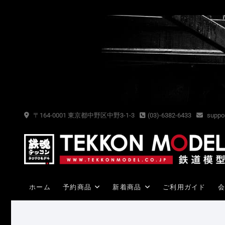
Skip
to
content
〒164-0001 東京都中野区中野3-1-3
(03)-6382-6433
suppor
ホーム
予約商品
新着商品
ご利用ガイド