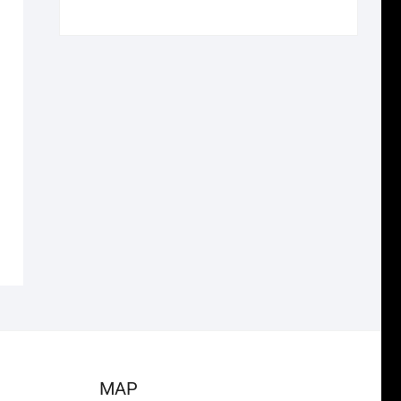
で
¥4,004
の
在
し
で
価
の
た。
す。
格
価
は
格
¥19,250
は
で
¥13,475
し
で
た。
す。
MAP