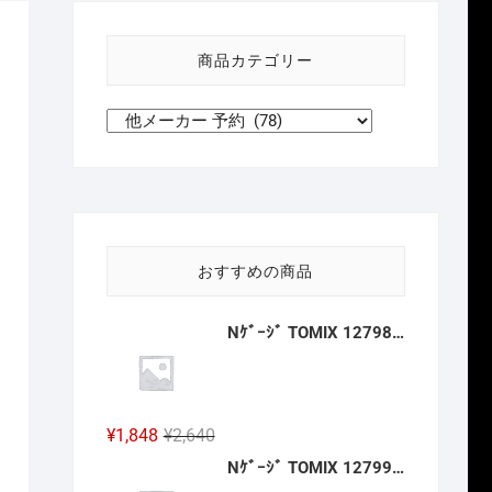
い
方
商品カテゴリー
針
おすすめの商品
Nｹﾞｰｼﾞ TOMIX 12798 ﾜﾑ23000形(ｷｯﾄﾀｲﾌﾟ･3両分) 2027年2月予定
元
現
¥
1,848
¥
2,640
の
在
Nｹﾞｰｼﾞ TOMIX 12799 ﾜﾑ1･3500形(ｷｯﾄﾀｲﾌﾟ･3両分) 2027年2月予定
価
の