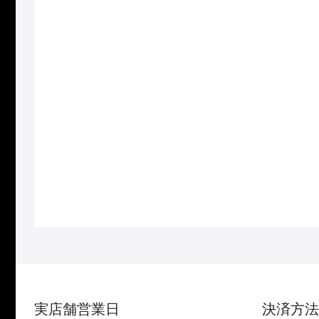
Nｹﾞｰｼﾞ
Nｹﾞｰｼﾞ
HOGARAKADOU(朗堂) C-
HOGARAKADOU(朗堂) 
4410 U51A-39500番台ﾀｲﾌﾟ
4419 U51A‐39500番台ﾀ
佐賀運輸(全国通運) 再生産
丸全昭和運輸(全国通運)
2026年9月予定
個入) 再生産 2026年9
定
元
現
¥
2,552
¥
3,190
の
在
元
現
¥
1,760
¥
2,200
価
の
の
在
お買い物カゴに
格
価
価
の
は
格
追加
お買い物カゴに
格
価
¥3,190
は
は
格
追加
で
¥2,552
¥2
は
し
で
で
¥1
た。
す。
し
で
た
す
実店舗営業日
決済方法