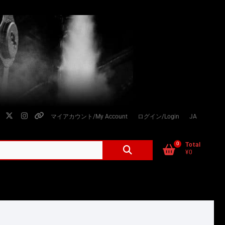
facebook
twitter
instagram
個
マイアカウント/My Account
ログイン/Login
JA
人
情
0
検
Total
¥0
索
報
対
の
象:
取
り
扱