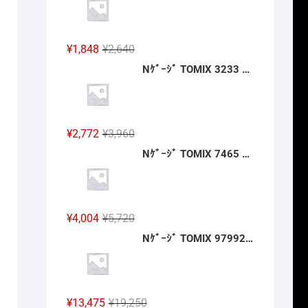
格
価
は
格
¥2,640
は
元
現
¥
1,848
¥
2,640
で
¥1,848
の
在
Nｹﾞｰｼﾞ TOMIX 3233 ﾜｲﾄﾞｶｰﾌﾞﾚｰﾙ用複線築堤C317·280-15(6個ｾｯﾄ) 2027年2月予定
し
で
価
の
た。
す。
格
価
は
格
¥2,640
は
元
現
¥
2,772
¥
3,960
で
¥1,848
の
在
Nｹﾞｰｼﾞ TOMIX 7465 ｷﾊ47-0形(JR四国色)(T) 2027年2月予定
し
で
価
の
た。
す。
格
価
は
格
¥3,960
は
元
現
¥
4,004
¥
5,720
で
¥2,772
の
在
Nｹﾞｰｼﾞ TOMIX 97992 特企 ｷﾊ120-0形(関西線･お茶の京都ﾗｯﾋﾟﾝｸﾞ車)ｾｯﾄ(2両) 2027年2月予定
し
で
価
の
た。
す。
格
価
は
格
¥5,720
は
元
現
¥
13,475
¥
19,250