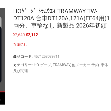
HOｹﾞｰｼﾞ ﾄﾗﾑｳｴｲ TRAMWAY TW-
DT120A 台車DT120A,121A(EF64用)1
両分、車輪なし 新製品 2026年初頭
元
現
¥
2,640
¥
2,112
の
在
価
の
在庫切れ
格
価
は
格
¥2,640
は
商品コード:
4571253039711
で
¥2,112
し
で
た。
す。
カテゴリー:
HO ゲージ
,
TRAMWAY
,
他メーカー 予約
,
車体
及び関連