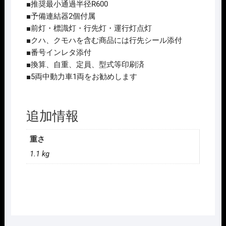
国
■推奨最小通過半径R600
鉄
■予備連結器2個付属
103
■前灯・標識灯・行先灯・運行灯点灯
系
■クハ、クモハを含む商品には行先シール添付
非
■番号インレタ添付
ﾕ
■換算、自重、定員、型式等印刷済
ﾆ
■5両中動力車1両をお勧めします
ｯ
ﾄ
窓･
追加情報
冷
房
重さ
車･
1.1 kg
青
緑
1
号
(ﾓ
ﾊ