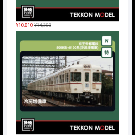
元
現
¥
10,010
¥
14,300
の
在
Nｹﾞ
価
の
格
価
は
格
¥14,300
は
で
¥10,010
し
で
た。
す。