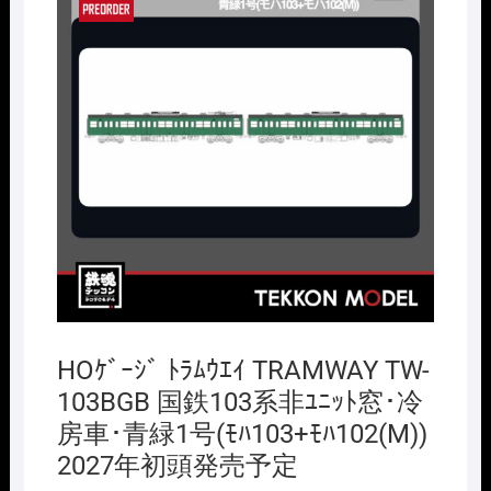
HOｹﾞｰｼﾞ ﾄﾗﾑｳｴｲ TRAMWAY TW-
103BGB 国鉄103系非ﾕﾆｯﾄ窓･冷
房車･青緑1号(ﾓﾊ103+ﾓﾊ102(M))
2027年初頭発売予定