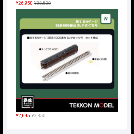
元
現
¥
26,950
¥
38,500
の
在
Nｹﾞ
価
の
格
価
は
格
¥38,500
は
で
¥26,950
し
で
た。
す。
元
現
¥
2,695
¥
3,850
の
在
価
の