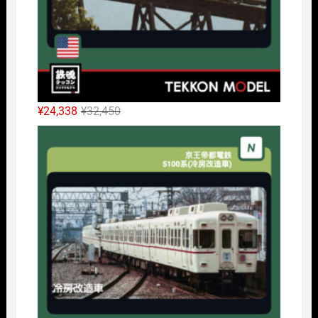
元
現
¥
24,338
¥
32,450
の
在
Nｹﾞ
価
の
格
価
は
格
¥32,450
は
で
¥24,338
し
で
た。
す。