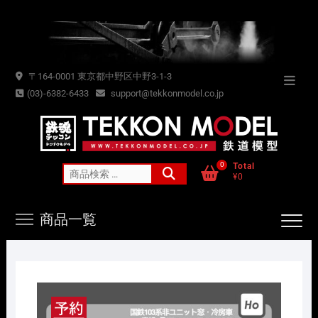
Skip
to
content
〒164-0001 東京都中野区中野3-1-3
Topba
(03)-6382-6433
support@tekkonmodel.co.jp
Menu
0
Total
検
¥0
索
対
商品一覧
象: