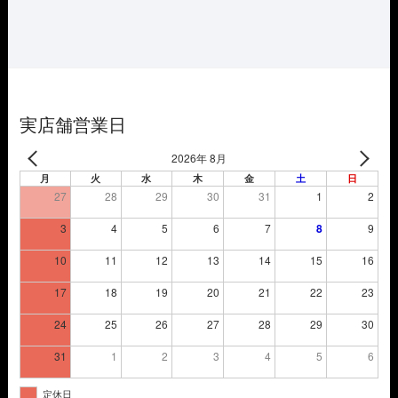
格
価
は
格
¥3,850
は
で
¥2,695
し
で
た。
す。
実店舗営業日
2026年 8月
月
火
水
木
金
土
日
27
28
29
30
31
1
2
3
4
5
6
7
8
9
10
11
12
13
14
15
16
17
18
19
20
21
22
23
24
25
26
27
28
29
30
31
1
2
3
4
5
6
定休日