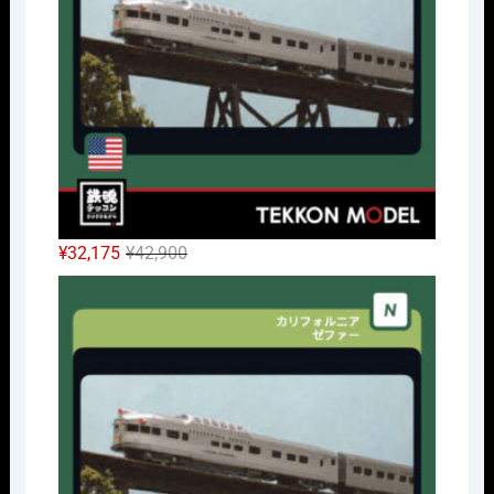
元
現
¥
32,175
¥
42,900
の
在
Nｹﾞ
価
の
格
価
は
格
¥42,900
は
で
¥32,175
し
で
た。
す。