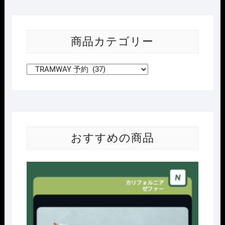
103+ﾓ
ﾊ
102(M))
商品カテゴリー
2027
年
初
頭
発
売
予
定
おすすめの商品
個
Nｹﾞ