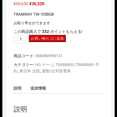
元
現
¥
45,650
¥
36,520
の
在
価
の
TRAMWAY TW-103BGB
格
価
は
格
¥45,650
は
お取り寄せができます
で
¥36,520
し
で
この商品購入で
332
ポイントもらえる!
た。
す。
HO
お買い物カゴに追加
ｹﾞ
ｰ
商品コード:
4580884990131
ｼﾞ
ﾄ
カテゴリー:
HO ゲージ
,
TRAMWAY
,
TRAMWAY 予
ﾗ
約
,
東日本 北陸
,
通勤/近郊形電車
ﾑ
ｳ
ｴ
説明
追加情報
ｲ
TRAMWAY
TW-
説明
103BGB