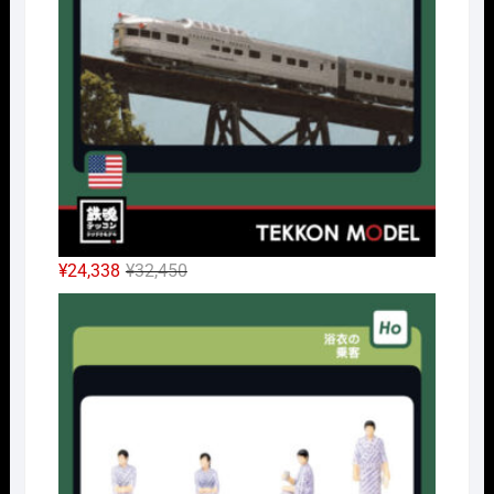
で
¥32,175
し
で
た。
す。
元
現
¥
24,338
¥
32,450
の
在
HOｹ
価
の
格
価
は
格
¥32,450
は
で
¥24,338
し
で
た。
す。