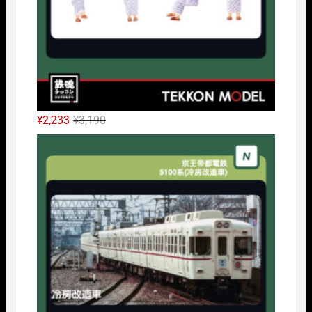
元
現
¥
2,233
¥
3,190
の
在
Nｹﾞ
価
の
格
価
は
格
¥3,190
は
で
¥2,233
し
で
た。
す。