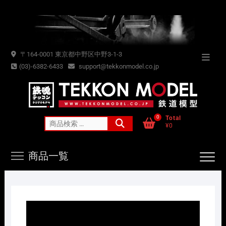
Skip
to
content
〒164-0001 東京都中野区中野3-1-3
Topba
(03)-6382-6433
support@tekkonmodel.co.jp
Menu
0
Total
検
¥0
索
対
商品一覧
象: