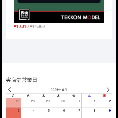
元
現
¥
10,010
¥
14,300
の
在
価
の
格
価
は
格
¥14,300
は
で
¥10,010
し
で
た。
す。
実店舗営業日
2026年 8月
月
火
水
木
金
土
日
27
28
29
30
31
1
2
3
4
5
6
7
8
9