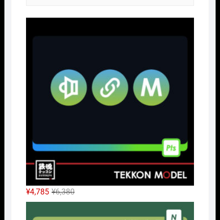
Nｹﾞ
元
現
¥
4,785
¥
6,380
の
在
Nｹﾞ
価
の