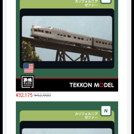
格
価
は
格
¥6,380
は
で
¥4,785
し
で
た。
す。
元
現
¥
32,175
¥
42,900
の
在
Nｹﾞ
価
の
格
価
は
格
¥42,900
は