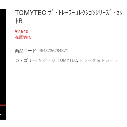
TOMYTEC ｻﾞ･ﾄﾚｰﾗｰｺﾚｸｼｮﾝｼﾘｰｽﾞ･ｾｯ
ﾄB
¥
2,640
在庫切れ
商品コード:
4543736284871
カテゴリー:
N ゲージ
,
TOMYTEC
,
トラック & トレーラ