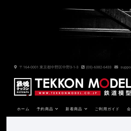
Skip
to
content
〒164-0001 東京都中野区中野3-1-3
(03)-6382-6433
suppor
ホーム
予約商品
新着商品
ご利用ガイド