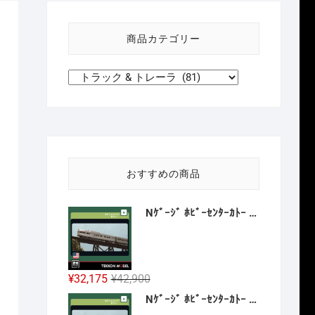
い
方
商品カテゴリー
針
おすすめの商品
Nｹﾞｰｼﾞ ﾎﾋﾞｰｾﾝﾀｰｶﾄｰ HobbyCenter KATO 106-059 ｶﾘﾌｫﾙﾆｱ･ｾﾞﾌｧｰ 8両増結ｾｯﾄ 2027年1月予定
元
現
¥
32,175
¥
42,900
の
在
Nｹﾞｰｼﾞ ﾎﾋﾞｰｾﾝﾀｰｶﾄｰ HobbyCenter KATO 106-058 E8A ｶﾘﾌｫﾙﾆｱ･ｾﾞﾌｧｰ 4両基本ｾｯﾄ 2026年12月予定
価
の