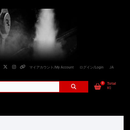
facebook
twitter
instagram
個
マイアカウント/My Account
ログイン/Login
JA
人
情
0
検
Total
¥0
索
報
対
の
象:
取
り
扱