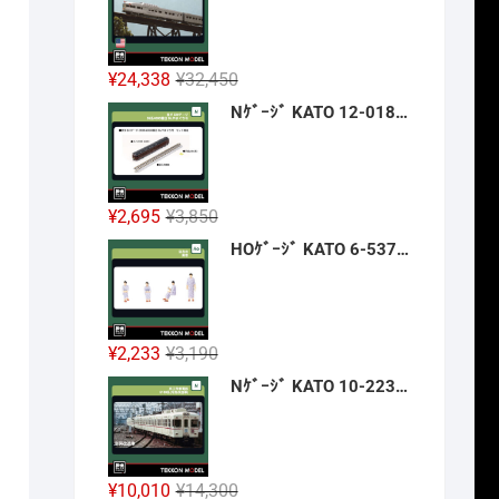
格
価
は
格
¥42,900
は
元
現
¥
24,338
¥
32,450
で
¥32,175
の
在
Nｹﾞｰｼﾞ KATO 12-018 旅するNｹﾞｰｼﾞ 35系4000番台 SLやまぐち号 新製品 2026年12月予定
し
で
価
の
た。
す。
格
価
は
格
¥32,450
は
元
現
¥
2,695
¥
3,850
で
¥24,338
の
在
HOｹﾞｰｼﾞ KATO 6-537 浴衣の乗客 新製品 2026年12月予定
し
で
価
の
た。
す。
格
価
は
格
¥3,850
は
元
現
¥
2,233
¥
3,190
で
¥2,695
の
在
Nｹﾞｰｼﾞ KATO 10-2236 京王帝都電鉄5100系(冷房改造車) 3両増結ｾｯﾄ 新製品 2026年12月予定
し
で
価
の
た。
す。
格
価
は
格
¥3,190
は
元
現
¥
10,010
¥
14,300