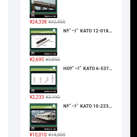
格
価
は
格
¥42,900
は
元
現
¥
24,338
¥
32,450
で
¥32,175
の
在
Nｹﾞｰｼﾞ KATO 12-018 旅するNｹﾞｰｼﾞ 35系4000番台 SLやまぐち号 新製品 2026年12月予定
し
で
価
の
た。
す。
格
価
は
格
¥32,450
は
元
現
¥
2,695
¥
3,850
で
¥24,338
の
在
HOｹﾞｰｼﾞ KATO 6-537 浴衣の乗客 新製品 2026年12月予定
し
で
価
の
た。
す。
格
価
は
格
¥3,850
は
元
現
¥
2,233
¥
3,190
で
¥2,695
の
在
Nｹﾞｰｼﾞ KATO 10-2236 京王帝都電鉄5100系(冷房改造車) 3両増結ｾｯﾄ 新製品 2026年12月予定
し
で
価
の
た。
す。
格
価
は
格
¥3,190
は
元
現
¥
10,010
¥
14,300