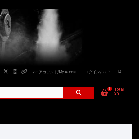
facebook
twitter
instagram
個
マイアカウント/My Account
ログイン/Login
JA
人
情
0
検
Total
¥0
索
報
対
の
象:
取
り
扱