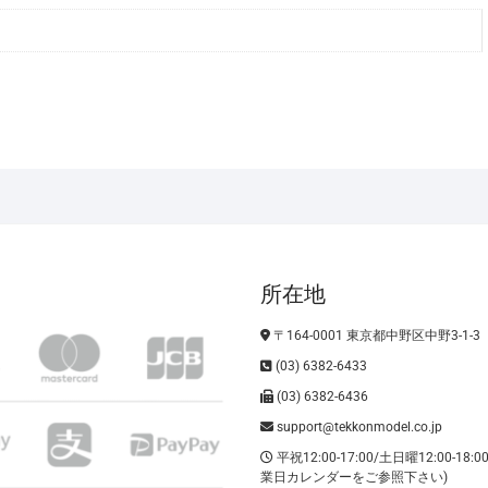
の
ｻ
ﾝ
ﾃﾞ
ﾝ
ｶ
ﾗ
ｰ
2026
年
10
所在地
月
予
〒164-0001 東京都中野区中野3-1-3
定
(03) 6382-6433
個
(03) 6382-6436
support@tekkonmodel.co.jp
平祝12:00-17:00/土日曜12:00-18:
業日カレンダーをご参照下さい)