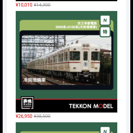
元
現
¥
10,010
¥
14,300
の
在
Nｹﾞ
価
の
格
価
は
格
¥14,300
は
で
¥10,010
し
で
た。
す。
元
現
¥
26,950
¥
38,500
の
在
Nｹﾞ
価
の