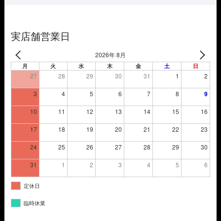
で
¥2,695
し
で
た。
す。
実店舗営業日
2026年 8月
月
火
水
木
金
土
日
27
28
29
30
31
1
2
3
4
5
6
7
8
9
10
11
12
13
14
15
16
17
18
19
20
21
22
23
24
25
26
27
28
29
30
31
1
2
3
4
5
6
定休日
臨時休業