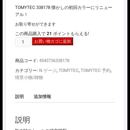
価
の
TOMYTEC 338178 懐かしの初回カラーにリニュー
格
価
は
格
アル！
¥3,300
は
で
¥2,310
お取り寄せができます
し
で
た。
す。
この商品購入で
21
ポイントもらえる!
N
お買い物カゴに追加
ｹﾞ
ｰ
商品コード:
4543736338178
ｼﾞ
TOMYTEC
カテゴリー:
N ゲージ
,
TOMYTEC
,
TOMYTEC 予約
,
338178
情景小物/雑物
情
景
小
説明
追加情報
物
108-
1R
説明
線