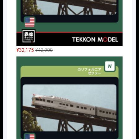
元
現
¥
32,175
¥
42,900
の
在
Nｹﾞ
価
の
格
価
は
格
¥42,900
は
で
¥32,175
し
で
た。
す。