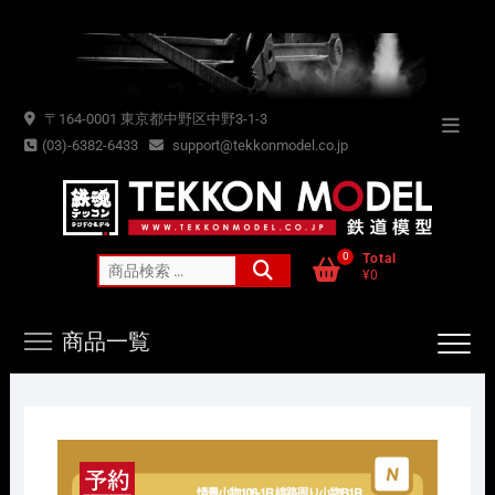
Skip
to
content
〒164-0001 東京都中野区中野3-1-3
Topba
(03)-6382-6433
support@tekkonmodel.co.jp
Menu
0
Total
検
¥0
索
対
商品一覧
象: