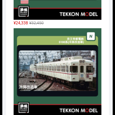
元
現
¥
24,338
¥
32,450
の
在
Nｹﾞ
価
の
格
価
は
格
¥32,450
は
で
¥24,338
し
で
た。
す。