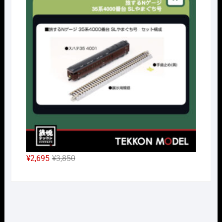
格
価
は
格
¥38,500
は
で
¥26,950
し
で
た。
す。
元
現
¥
2,695
¥
3,850
の
在
価
の
格
価
は
格
¥3,850
は