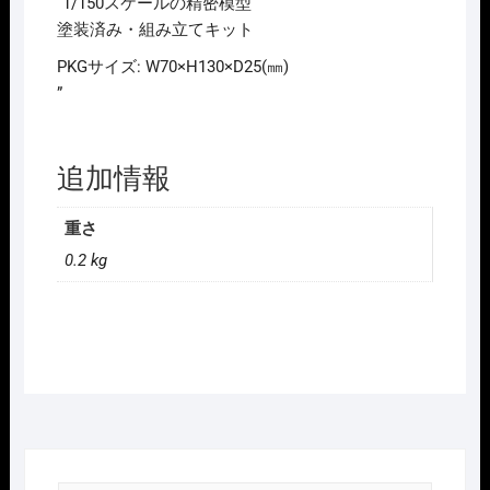
路
“1/150スケールの精密模型
周
塗装済み・組み立てキット
り
PKGサイズ: W70×H130×D25(㎜)
小
”
物
B1R
2026
追加情報
年
10
重さ
月
0.2 kg
予
定
個