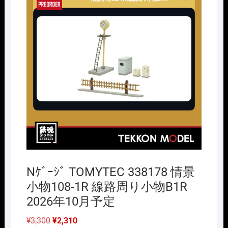
Nｹﾞｰｼﾞ TOMYTEC 338178 情景
小物108-1R 線路周り小物B1R
2026年10月予定
元
現
¥
3,300
¥
2,310
の
在