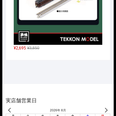
た。
す。
元
現
¥
2,695
¥
3,850
の
在
価
の
格
価
は
格
¥3,850
は
で
¥2,695
し
で
た。
す。
実店舗営業日
2026年 8月
月
火
水
木
金
土
日