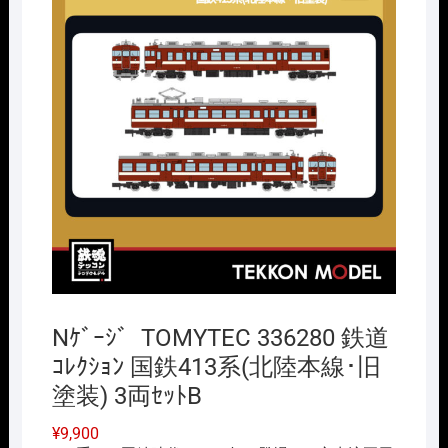
Nｹﾞｰｼﾞ TOMYTEC 336280 鉄道
ｺﾚｸｼｮﾝ 国鉄413系(北陸本線･旧
塗装) 3両ｾｯﾄB
¥
9,900