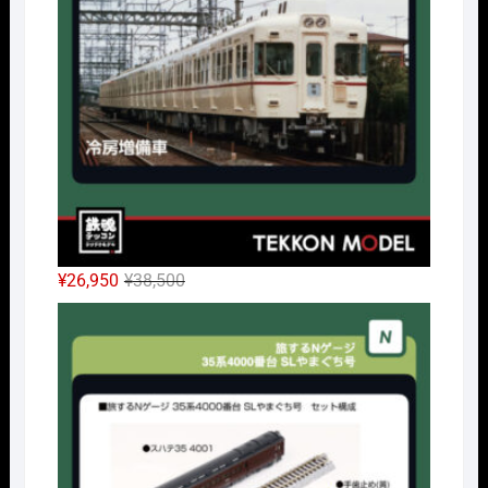
¥14,300
は
で
¥10,010
し
で
た。
す。
元
現
¥
26,950
¥
38,500
の
在
Nｹﾞ
価
の
格
価
は
格
¥38,500
は
で
¥26,950
し
で