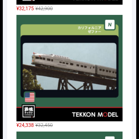
元
現
¥
32,175
¥
42,900
の
在
Nｹﾞ
価
の
格
価
は
格
¥42,900
は
で
¥32,175
し
で
た。
す。
元
現
¥
24,338
¥
32,450
の
在
Nｹﾞ