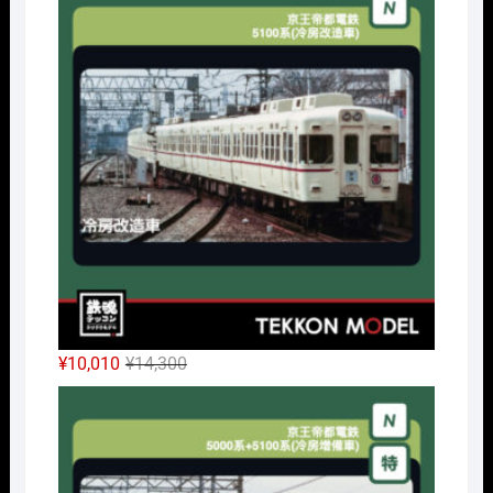
価
の
格
価
は
格
¥32,450
は
で
¥24,338
し
で
た。
す。
元
現
¥
10,010
¥
14,300
の
在
Nｹﾞ
価
の
格
価
は
格