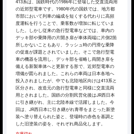
413系は、国鉄時代の1986年に登場した交直流両用
の近郊型電車です。1980年代の国鉄では、地方都
市部において列車の編成を短くする代わりに高頻
度運転を行うことで、乗客数が増加に転じていま
した。しかし従来の急行型電車などでは、車内の
デッキ部や乗降用の片開き扉が車体両端に片側2箇
所しかないこともあり、ラッシュ時の円滑な乗降
の促進が課題とされていました。そこで急行型電
車の機器を流用し、デッキ部を省略し両開き扉を
備える新製車体へと更新する形で、近郊型電車の
増備が図られました。これらの車両は日本各地へ
投入されましたが、中でも北陸地区向けは413系と
区分され、改造元の急行型電車と同様に交直流両
用とされました。国鉄の分割民営化後はJR西日本
に引き継がれ、主に北陸本線で活躍しました。今
回は、JR西日本に引き継がれ青帯をまとった新塗
装へ塗り替えられた姿と、登場時の赤色を基調と
した旧塗装の姿を、それぞれ商品化します。
在庫切れ