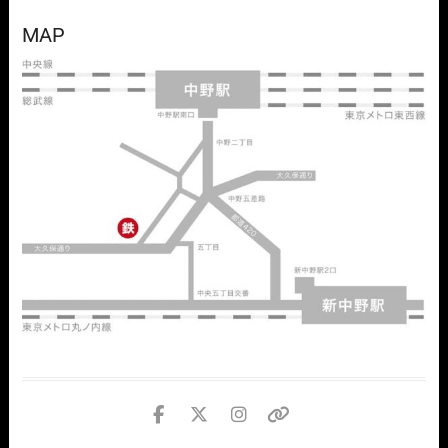
MAP
facebook
twitter
instagram
個
人