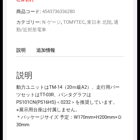
商品コード:
4543736336280
カテゴリー:
N ゲージ
,
TOMYTEC
,
東日本 北陸
,
通
勤/近郊形電車
説明
追加情報
説明
動力ユニットはTM-14（20ｍ級A2）、走行用パー
ツセットはTT-03R、パンタグラフは
PS101CN(PS16HS)＜0232＞を推奨しています。
※展示用台座は付属しません。
＊パッケージサイズ 予定：W170mm×H200mm×Ｄ
30mm