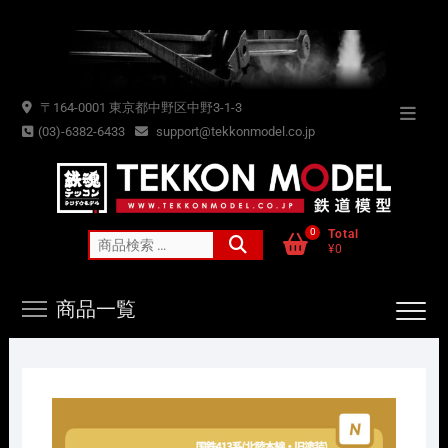
Skip
to
content
〒164-0001 東京都中野区中野3-1-3
Topba
(03)-6382-6433
support@tekkonmodel.co.jp
Menu
0
Total
検
¥0
索
対
商品一覧
象: