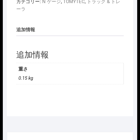
TOMYTEC
カテゴリー:
N ゲージ
,
TOMYTEC
,
トラック & トレ
333623
ーラ
ﾄ
ﾚ
追加情報
ｰ
ﾗ
ｰ
追加情報
ｺ
ﾚ
ｸ
重さ
ｼ
0.15 kg
ｮ
ﾝ
NX
日
本
通
運
ｳ