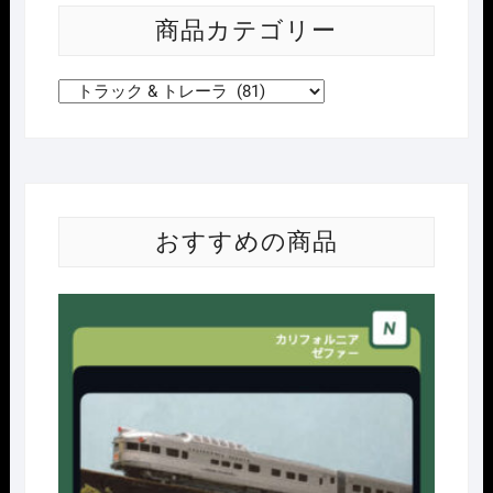
ｨ
商品カテゴリー
ﾝ
ｸﾞ
ﾄ
ﾚ
ｰ
ﾗ
ｰ
2
おすすめの商品
台
ｾ
ｯ
Nｹﾞ
ﾄ
個