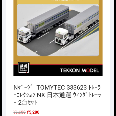
Nｹﾞｰｼﾞ TOMYTEC 333623 ﾄﾚｰﾗ
ｰｺﾚｸｼｮﾝ NX 日本通運 ｳｨﾝｸﾞﾄﾚｰﾗ
ｰ 2台ｾｯﾄ
元
現
¥
6,600
¥
5,280
の
在