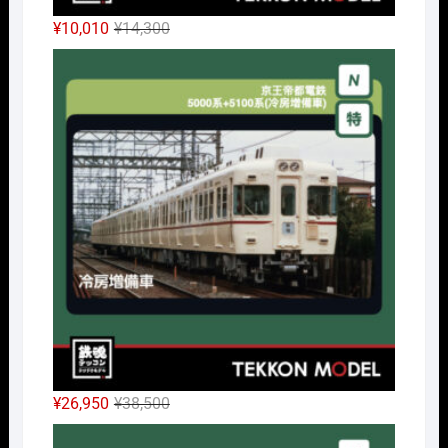
元
現
¥
10,010
¥
14,300
の
在
Nｹﾞ
価
の
格
価
は
格
¥14,300
は
で
¥10,010
し
で
た。
す。
元
現
¥
26,950
¥
38,500
の
在
Nｹﾞ