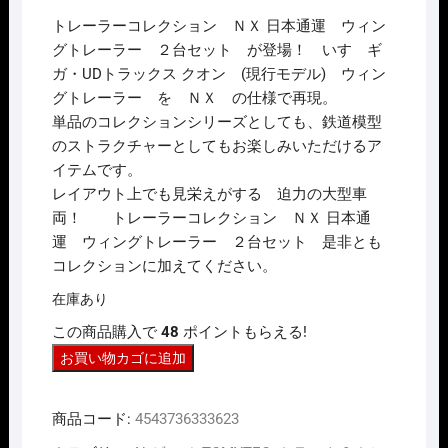
価
の
トレーラーコレクション ＮＸ 日本通運 ウィン
格
価
は
格
グトレーラー ２台セット が登場！ いすゞギ
¥6,600
は
ガ・UDトラックス クオン (現行モデル) ウィン
で
¥5,280
し
で
グトレーラー を ＮＸ の仕様で再現。
た。
す。
単品のコレクションシリーズとしても、鉄道模型
のストラクチャーとしてもお楽しみいただけるア
イテムです。
レイアウト上でも見栄えがする 迫力の大型車
両！ トレーラーコレクション ＮＸ 日本通
運 ウィングトレーラー ２台セット 是非とも
コレクションに加えてください。
在庫あり
この商品購入で
48
ポイントもらえる!
N
お買い物カゴに追加
ｹﾞ
ｰ
商品コード:
4543736333623
ｼﾞ