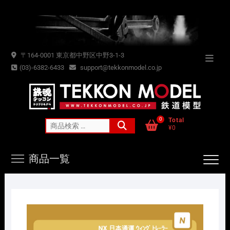
Skip
to
content
〒164-0001 東京都中野区中野3-1-3
Topba
(03)-6382-6433
support@tekkonmodel.co.jp
Menu
0
Total
検
¥0
索
対
商品一覧
象: