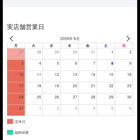
¥3,850
は
で
¥2,695
し
で
た。
す。
実店舗営業日
2026年 8月
月
火
水
木
金
土
日
27
28
29
30
31
1
2
3
4
5
6
7
8
9
10
11
12
13
14
15
16
17
18
19
20
21
22
23
24
25
26
27
28
29
30
31
1
2
3
4
5
6
定休日
臨時休業