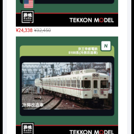
元
現
¥
24,338
¥
32,450
の
在
Nｹﾞ
価
の
格
価
は
格
¥32,450
は
で
¥24,338
し
で
た。
す。