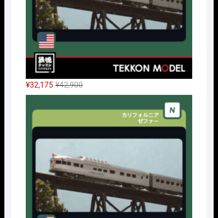
元
現
¥
32,175
¥
42,900
の
在
Nｹﾞ
価
の
格
価
は
格
¥42,900
は
で
¥32,175
し
で
た。
す。