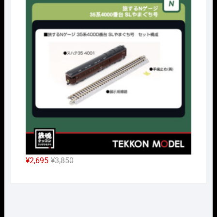
価
の
格
価
は
格
¥38,500
は
で
¥26,950
し
で
た。
す。
元
現
¥
2,695
¥
3,850
の
在
価
の
格
価
は
格