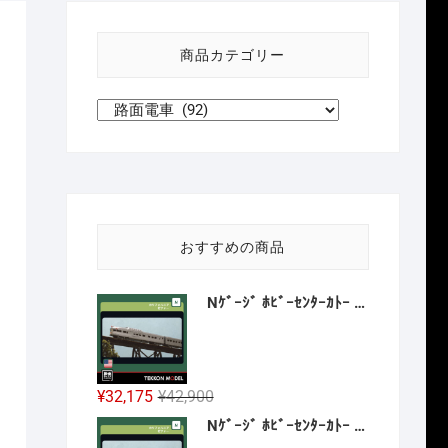
い
方
商品カテゴリー
針
おすすめの商品
Nｹﾞｰｼﾞ ﾎﾋﾞｰｾﾝﾀｰｶﾄｰ HobbyCenter KATO 106-059 ｶﾘﾌｫﾙﾆｱ･ｾﾞﾌｧｰ 8両増結ｾｯﾄ 2027年1月予定
元
現
¥
32,175
¥
42,900
の
在
Nｹﾞｰｼﾞ ﾎﾋﾞｰｾﾝﾀｰｶﾄｰ HobbyCenter KATO 106-058 E8A ｶﾘﾌｫﾙﾆｱ･ｾﾞﾌｧｰ 4両基本ｾｯﾄ 2026年12月予定
価
の