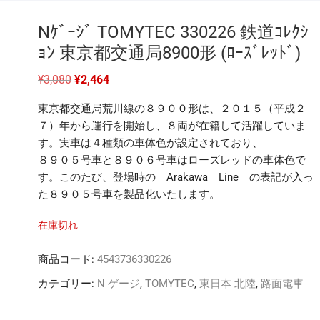
Nｹﾞｰｼﾞ TOMYTEC 330226 鉄道ｺﾚｸｼ
ｮﾝ 東京都交通局8900形 (ﾛｰｽﾞﾚｯﾄﾞ)
元
現
¥
3,080
¥
2,464
の
在
価
の
東京都交通局荒川線の８９００形は、２０１５（平成２
格
価
は
格
７）年から運行を開始し、８両が在籍して活躍していま
¥3,080
は
す。実車は４種類の車体色が設定されており、
で
¥2,464
し
で
８９０５号車と８９０６号車はローズレッドの車体色で
た。
す。
す。このたび、登場時の Arakawa Line の表記が入っ
た８９０５号車を製品化いたします。
在庫切れ
商品コード:
4543736330226
カテゴリー:
N ゲージ
,
TOMYTEC
,
東日本 北陸
,
路面電車