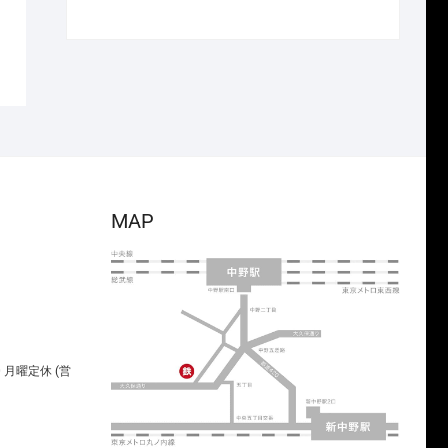
で
¥26,950
の
在
し
で
価
の
た。
す。
格
価
は
格
¥3,850
は
で
¥2,695
し
で
た。
す。
MAP
00 月曜定休 (営