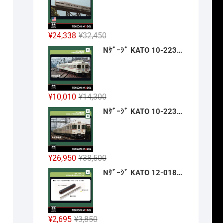
格
価
は
格
¥42,900
は
元
現
¥
24,338
¥
32,450
で
¥32,175
の
在
Nｹﾞｰｼﾞ KATO 10-2236 京王帝都電鉄5100系(冷房改造車) 3両増結ｾｯﾄ 新製品 2026年12月予定
し
で
価
の
た。
す。
格
価
は
格
¥32,450
は
元
現
¥
10,010
¥
14,300
で
¥24,338
の
在
Nｹﾞｰｼﾞ KATO 10-2237 京王帝都電鉄5000系+5100系(冷房増備車) 7両ｾｯﾄ 【特別企画品】 新製品 2026年12月予定
し
で
価
の
た。
す。
格
価
は
格
¥14,300
は
元
現
¥
26,950
¥
38,500
で
¥10,010
の
在
Nｹﾞｰｼﾞ KATO 12-018 旅するNｹﾞｰｼﾞ 35系4000番台 SLやまぐち号 新製品 2026年12月予定
し
で
価
の
た。
す。
格
価
は
格
¥38,500
は
元
現
¥
2,695
¥
3,850