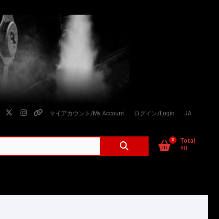
facebook
twitter
instagram
個
マイアカウント/My Account
ログイン/Login
JA
人
情
0
検
Total
¥0
索
報
対
の
象:
取
り
扱