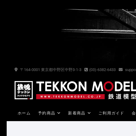
Skip
to
content
〒164-0001 東京都中野区中野3-1-3
(03)-6382-6433
suppor
ホーム
予約商品
新着商品
ご利用ガイド