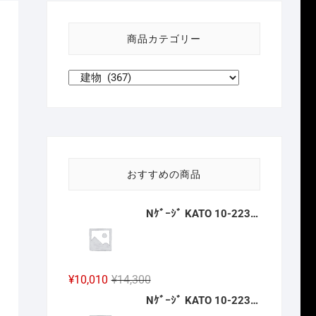
い
方
商品カテゴリー
針
おすすめの商品
Nｹﾞｰｼﾞ KATO 10-2236 京王帝都電鉄5100系(冷房改造車) 3両増結ｾｯﾄ 新製品 2026年12月予定
元
現
¥
10,010
¥
14,300
の
在
Nｹﾞｰｼﾞ KATO 10-2237 京王帝都電鉄5000系+5100系(冷房増備車) 7両ｾｯﾄ 【特別企画品】 新製品 2026年12月予定
価
の