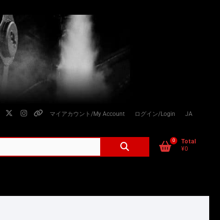
facebook
twitter
instagram
個
マイアカウント/My Account
ログイン/Login
JA
人
情
0
検
Total
¥0
索
報
対
の
象:
取
り
扱