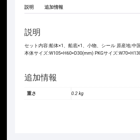
説明
追加情報
説明
セット内容:船体×1、船底×1、小物、シール 原産地:中
本体サイズ:W105×H60×D30(mm) PKGサイズ:W70×H13
追加情報
重さ
0.2 kg