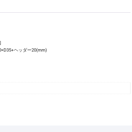
景
小
物
009-
3
漁
国
船
0×D35+ヘッダー20(mm)
A3
再
生
産
2026
年
10
月
予
定
個