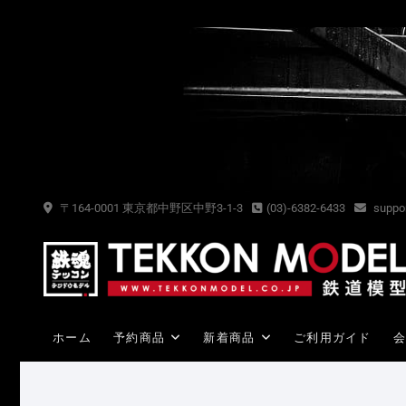
Skip
to
content
〒164-0001 東京都中野区中野3-1-3
(03)-6382-6433
suppor
ホーム
予約商品
新着商品
ご利用ガイド