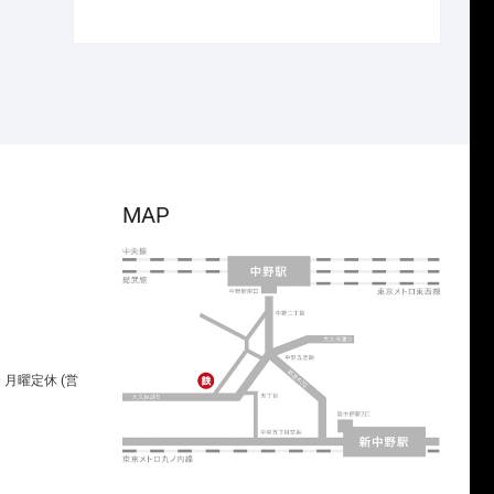
で
¥2,233
の
在
し
で
価
の
た。
す。
格
価
は
格
¥23,650
は
で
¥16,555
し
で
た。
す。
MAP
00 月曜定休 (営