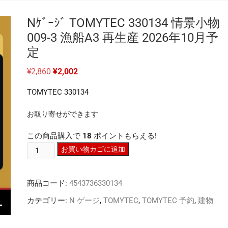
Nｹﾞｰｼﾞ TOMYTEC 330134 情景小物
009-3 漁船A3 再生産 2026年10月予
定
元
現
¥
2,860
¥
2,002
の
在
価
の
TOMYTEC 330134
格
価
は
格
¥2,860
は
お取り寄せができます
で
¥2,002
し
で
た。
す。
この商品購入で
18
ポイントもらえる!
N
お買い物カゴに追加
ｹﾞ
ｰ
商品コード:
4543736330134
ｼﾞ
TOMYTEC
カテゴリー:
N ゲージ
,
TOMYTEC
,
TOMYTEC 予約
,
建物
330134
情