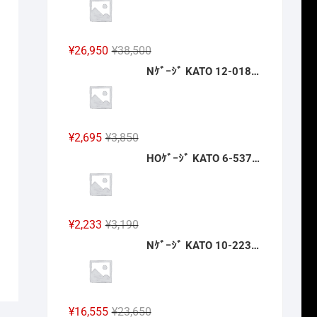
格
価
は
格
¥14,300
は
元
現
¥
26,950
¥
38,500
で
¥10,010
の
在
Nｹﾞｰｼﾞ KATO 12-018 旅するNｹﾞｰｼﾞ 35系4000番台 SLやまぐち号 新製品 2026年12月予定
し
で
価
の
た。
す。
格
価
は
格
¥38,500
は
元
現
¥
2,695
¥
3,850
で
¥26,950
の
在
HOｹﾞｰｼﾞ KATO 6-537 浴衣の乗客 新製品 2026年12月予定
し
で
価
の
た。
す。
格
価
は
格
¥3,850
は
元
現
¥
2,233
¥
3,190
で
¥2,695
の
在
Nｹﾞｰｼﾞ KATO 10-2235 京王帝都電鉄5000系(冷房改造車) 4両基本ｾｯﾄ 新製品 2026年12月予定
し
で
価
の
た。
す。
格
価
は
格
¥3,190
は
元
現
¥
16,555
¥
23,650