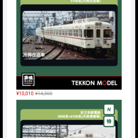
は
格
¥32,450
は
で
¥24,338
し
で
た。
す。
元
現
¥
10,010
¥
14,300
の
在
Nｹﾞ
価
の
格
価
は
格
¥14,300
は
で
¥10,010