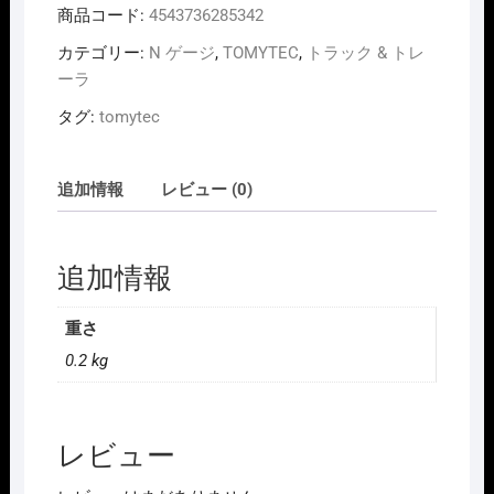
商品コード:
4543736285342
カテゴリー:
N ゲージ
,
TOMYTEC
,
トラック & トレ
ーラ
タグ:
tomytec
追加情報
レビュー (0)
追加情報
重さ
0.2 kg
レビュー