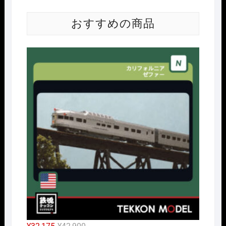
おすすめの商品
Nｹﾞ
元
現