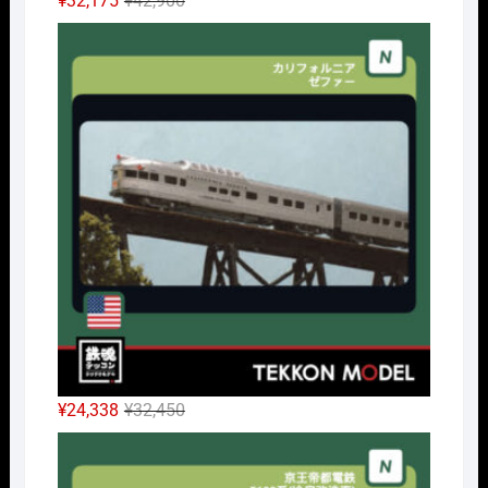
¥
32,175
¥
42,900
の
在
Nｹﾞ
価
の
格
価
は
格
¥42,900
は
で
¥32,175
し
で
た。
す。
元
現
¥
24,338
¥
32,450
の
在
Nｹﾞ
価
の
格
価