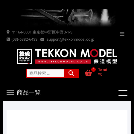
Skip
to
content
〒164-0001 東京都中野区中野3-1-3
Topba
(03)-6382-6433
support@tekkonmodel.co.jp
Menu
0
Total
検
¥0
索
対
商品一覧
象: