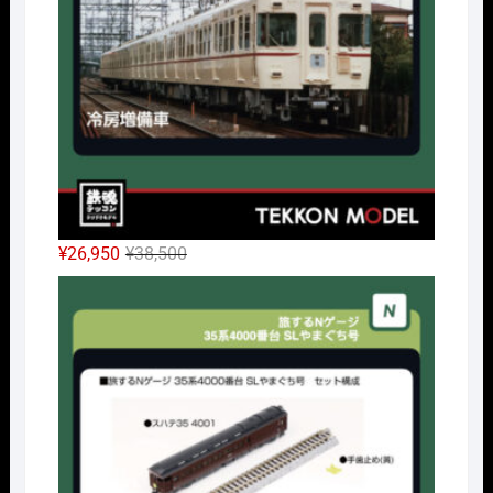
し
で
た。
す。
元
現
¥
26,950
¥
38,500
の
在
Nｹﾞ
価
の
格
価
は
格
¥38,500
は
で
¥26,950
し
で
た。
す。