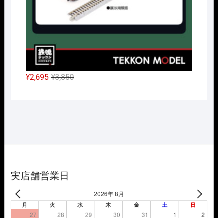
元
現
¥
2,695
¥
3,850
の
在
価
の
格
価
は
格
¥3,850
は
で
¥2,695
し
で
た。
す。
実店舗営業日
2026年 8月
月
火
水
木
金
土
日
27
28
29
30
31
1
2