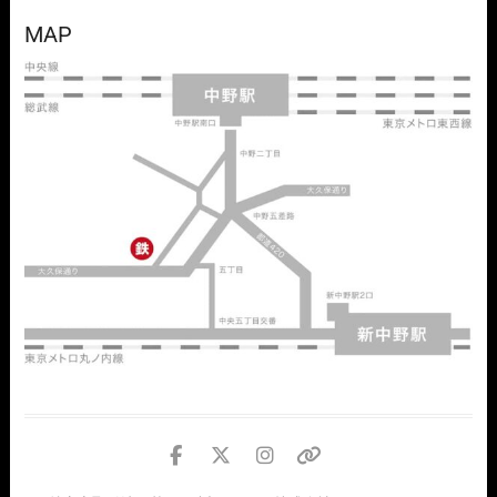
MAP
facebook
twitter
instagram
個
人