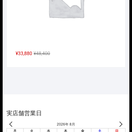
元
現
¥
33,880
¥
48,400
の
在
価
の
格
価
は
格
¥48,400
は
で
¥33,880
し
で
た。
す。
実店舗営業日
2026年 8月
月
火
水
木
金
土
日