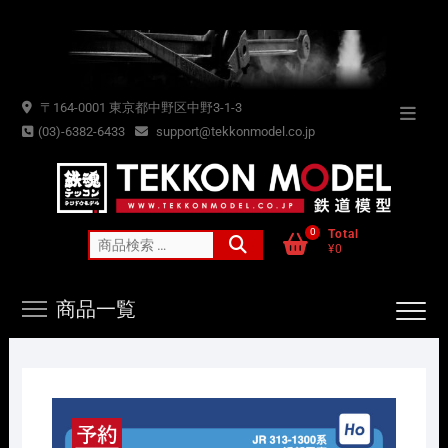
Skip
to
content
〒164-0001 東京都中野区中野3-1-3
Topba
(03)-6382-6433
support@tekkonmodel.co.jp
Menu
0
Total
検
¥0
索
対
商品一覧
象: