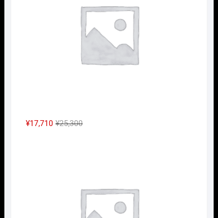
で
¥16,940
し
で
た。
す。
元
現
¥
17,710
¥
25,300
の
在
Nｹﾞ
価
の
格
価
は
格
¥25,300
は
で
¥17,710
し
で
た。
す。