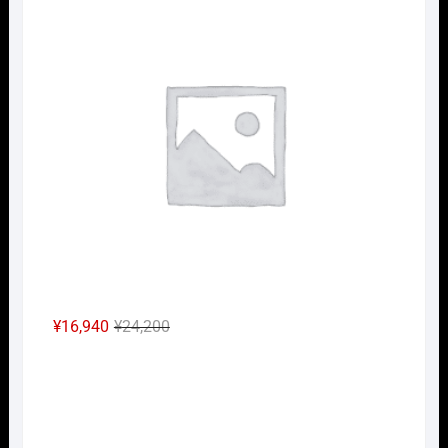
格
価
は
格
¥7,150
は
で
¥5,005
し
で
た。
す。
元
現
¥
16,940
¥
24,200
の
在
Nｹﾞ
価
の
格
価
は
格
¥24,200
は