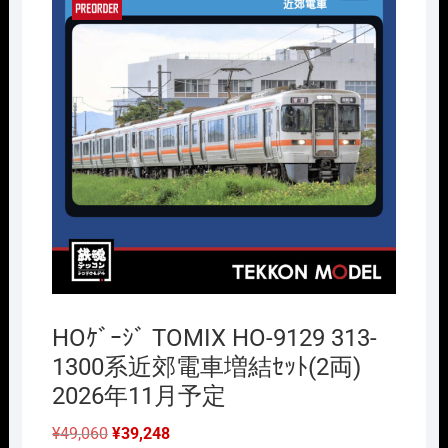
HOｹﾞｰｼﾞ TOMIX HO-9129 313-
1300系近郊電車増結ｾｯﾄ(2両)
2026年11月予定
元
現
¥
49,060
¥
39,248
の
在