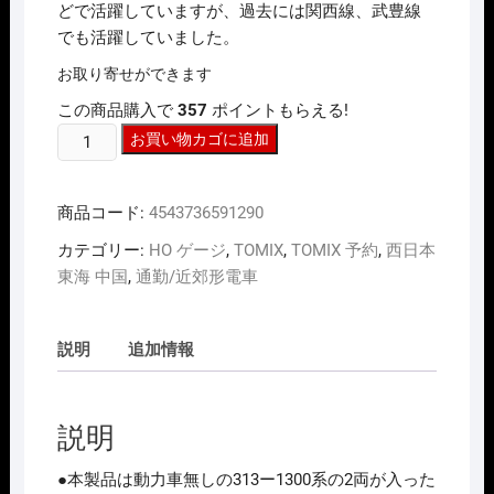
どで活躍していますが、過去には関西線、武豊線
でも活躍していました。
お取り寄せができます
この商品購入で
357
ポイントもらえる!
HO
お買い物カゴに追加
ｹﾞ
ｰ
商品コード:
4543736591290
ｼﾞ
TOMIX
カテゴリー:
HO ゲージ
,
TOMIX
,
TOMIX 予約
,
西日本
HO-
東海 中国
,
通勤/近郊形電車
9129
313-
1300
説明
追加情報
系
近
郊
説明
電
車
●本製品は動力車無しの313ー1300系の2両が入った