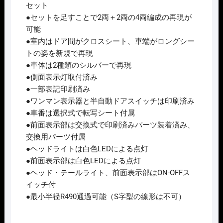
増
セット
結
●
セットを足すことで2両＋2両の4両編成の再現が
ｾ
可能
ｯ
●室内はドア間がクロスシート、車端がロングシー
ﾄ
トの姿を新規で再現
(2
●車体は2種類のシルバーで再現
両)
●側面表示灯取付済み
2026
●一部表記印刷済み
年
●ワンマン表示器と半自動ドアスイッチは印刷済み
11
●車番は選択式で転写シート付属
月
●前面表示部は交換式で印刷済みパーツ装着済み、
予
交換用パーツ付属
定
●ヘッドライトは白色LEDによる点灯
個
●前面表示部は白色LEDによる点灯
●ヘッド・テールライト、前面表示部はON-OFFス
イッチ付
●最小半径R490通過可能（S字型の線形は不可）