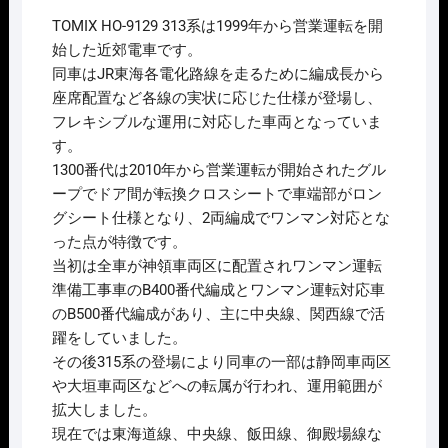
価
の
TOMIX HO-9129 313系は1999年から営業運転を開
格
価
は
格
始した近郊電車です。
¥49,060
は
同車はJR東海各電化路線を走るために編成長から
で
¥39,248
し
で
座席配置など各線の実状に応じた仕様が登場し、
た。
す。
フレキシブルな運用に対応した車両となっていま
す。
1300番代は2010年から営業運転が開始されたグル
ープでドア間が転換クロスシートで車端部がロン
グシート仕様となり、2両編成でワンマン対応とな
った点が特徴です。
当初は全車が神領車両区に配置されワンマン運転
準備工事車のB400番代編成とワンマン運転対応車
のB500番代編成があり、主に中央線、関西線で活
躍をしていました。
その後315系の登場により同車の一部は静岡車両区
や大垣車両区などへの転属が行われ、運用範囲が
拡大しました。
現在では東海道線、中央線、飯田線、御殿場線な