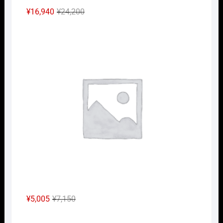
元
現
¥
16,940
¥
24,200
の
在
Nｹﾞ
価
の
格
価
は
格
¥24,200
は
で
¥16,940
し
で
た。
す。
元
現
¥
5,005
¥
7,150
の
在
Nｹﾞ
価
の