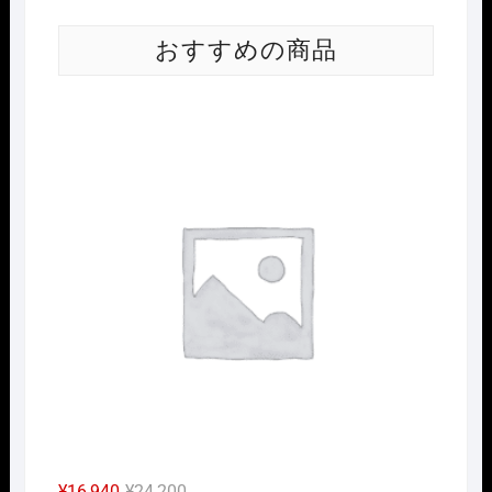
おすすめの商品
Nｹﾞ
元
現
¥
16,940
¥
24,200