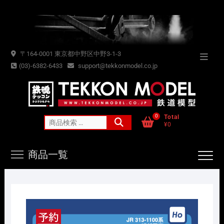
Skip
to
content
〒164-0001 東京都中野区中野3-1-3
Topba
(03)-6382-6433
support@tekkonmodel.co.jp
Menu
0
Total
検
¥0
索
対
商品一覧
象: