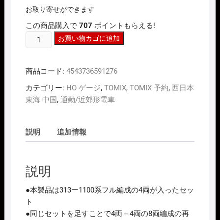
お取り寄せができます
この商品購入で
707
ポイントもらえる!
HO
お買い物カゴに追加
ｹﾞ
ｰ
商品コード:
4543736591276
ｼﾞ
TOMIX
カテゴリー:
HO ゲージ
,
TOMIX
,
TOMIX 予約
,
西日本
HO-
東海 中国
,
通勤/近郊形電車
9127
313-
1100
説明
追加情報
系
近
郊
説明
電
車
●本製品は313ー1100系フル編成の4両が入ったセッ
ｾ
ト
ｯ
●同じ
セットを足すことで4両＋4両の8両編成の再