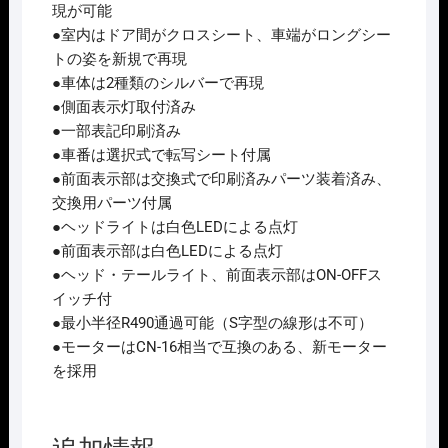
ﾄ
現が可能
(4
●室内はドア間がクロスシート、車端がロングシー
両)
トの姿を新規で再現
2026
●車体は2種類のシルバーで再現
年
●側面表示灯取付済み
11
●一部表記印刷済み
月
●車番は選択式で転写シート付属
予
●前面表示部は交換式で印刷済みパーツ装着済み、
定
交換用パーツ付属
個
●ヘッドライトは白色LEDによる点灯
●前面表示部は白色LEDによる点灯
●ヘッド・テールライト、前面表示部はON-OFFス
イッチ付
●最小半径R490通過可能（S字型の線形は不可）
●モーターはCN-16相当で互換のある、新モーター
を採用