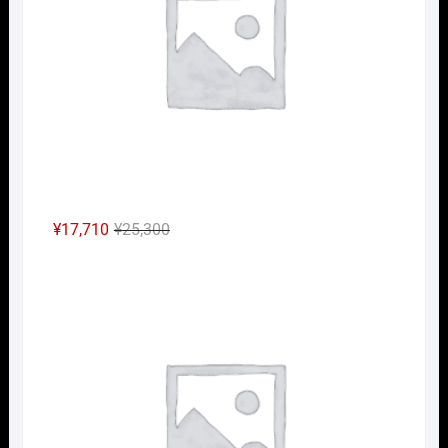
し
で
た。
す。
元
現
¥
17,710
¥
25,300
の
在
Nｹﾞ
価
の
格
価
は
格
¥25,300
は
で
¥17,710
し
で
た。
す。