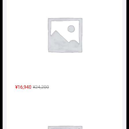
は
格
¥7,150
は
で
¥5,005
し
で
た。
す。
元
現
¥
16,940
¥
24,200
の
在
Nｹﾞ
価
の
格
価
は
格
¥24,200
は
で
¥16,940