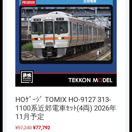
HOｹﾞｰｼﾞ TOMIX HO-9127 313-
1100系近郊電車ｾｯﾄ(4両) 2026年
11月予定
元
現
¥
97,240
¥
77,792
の
在