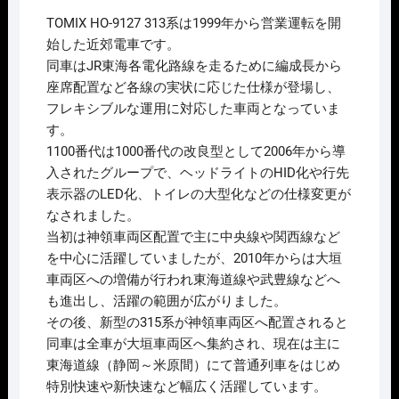
価
の
TOMIX HO-9127 313系は1999年から営業運転を開
格
価
は
格
始した近郊電車です。
¥97,240
は
同車はJR東海各電化路線を走るために編成長から
で
¥77,792
し
で
座席配置など各線の実状に応じた仕様が登場し、
た。
す。
フレキシブルな運用に対応した車両となっていま
す。
1100番代は1000番代の改良型として2006年から導
入されたグループで、ヘッドライトのHID化や行先
表示器のLED化、トイレの大型化などの仕様変更が
なされました。
当初は神領車両区配置で主に中央線や関西線など
を中心に活躍していましたが、2010年からは大垣
車両区への増備が行われ東海道線や武豊線などへ
も進出し、活躍の範囲が広がりました。
その後、新型の315系が神領車両区へ配置されると
同車は全車が大垣車両区へ集約され、現在は主に
東海道線（静岡～米原間）にて普通列車をはじめ
特別快速や新快速など幅広く活躍しています。