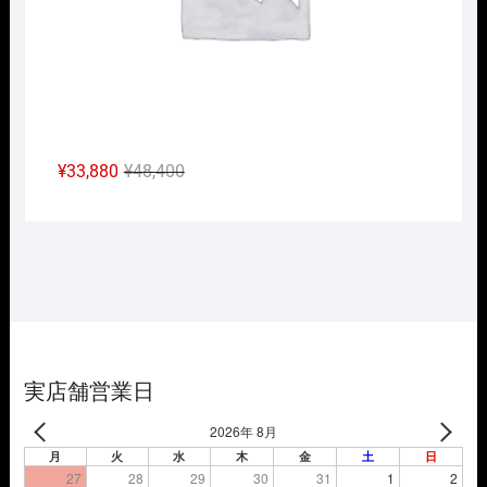
元
現
¥
33,880
¥
48,400
の
在
価
の
格
価
は
格
¥48,400
は
で
¥33,880
し
で
た。
す。
実店舗営業日
2026年 8月
月
火
水
木
金
土
日
27
28
29
30
31
1
2