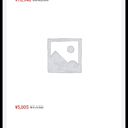
の
在
Nｹﾞ
価
の
格
価
は
格
¥24,200
は
で
¥16,940
し
で
た。
す。
元
現
¥
5,005
¥
7,150
の
在
Nｹﾞ
価
の
格
価