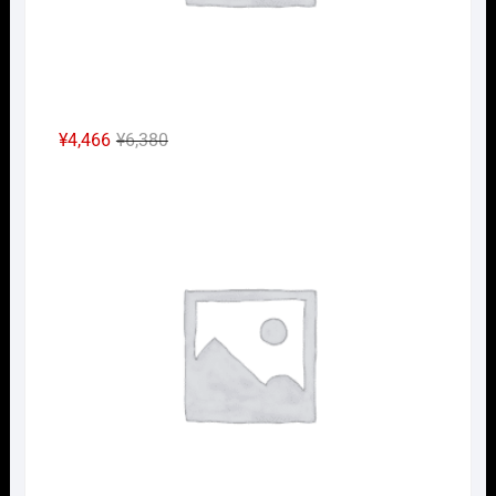
元
現
¥
4,466
¥
6,380
の
在
Nｹﾞ
価
の
格
価
は
格
¥6,380
は
で
¥4,466
し
で
た。
す。