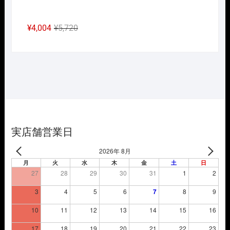
元
現
¥
4,004
¥
5,720
の
在
価
の
格
価
は
格
¥5,720
は
で
¥4,004
し
で
た。
す。
実店舗営業日
2026年 8月
月
火
水
木
金
土
日
27
28
29
30
31
1
2
3
4
5
6
7
8
9
10
11
12
13
14
15
16
17
18
19
20
21
22
23