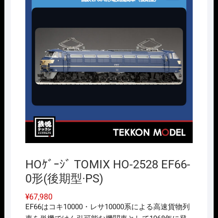
HOｹﾞｰｼﾞ TOMIX HO-2528 EF66-
0形(後期型·PS)
¥
67,980
EF66はコキ10000・レサ10000系による高速貨物列