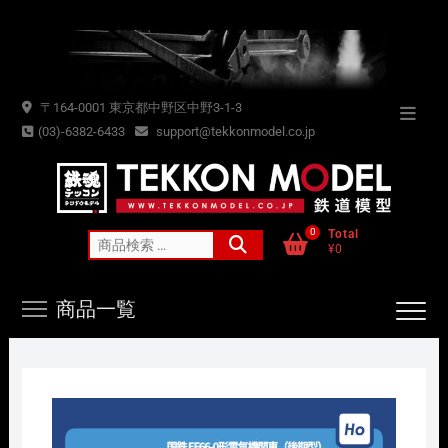
Skip
to
content
〒164-0001 東京都中野区中野3-1-3
Topba
(03)-6382-6433
support@tekkonmodel.co.jp
Menu
0
Total
検
¥0
索
対
商品一覧
象: