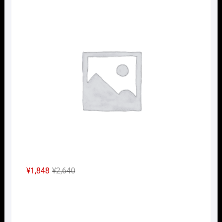
元
現
¥
1,848
¥
2,640
の
在
Nｹﾞ
価
の
格
価
は
格