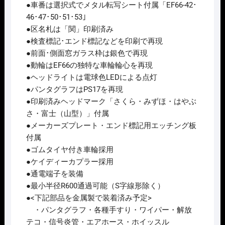
●車番は選択式でメタル転写シート付属「EF66-42･
46･47･50･51･53」
●区名札は「関」印刷済み
●検査標記･エンド標記などを印刷で再現
●前面･側面窓ガラス枠は銀色で再現
●動輪はEF66の独特な車輪輪心を再現
●ヘッドライトは電球色LEDによる点灯
●パンタグラフはPS17を再現
●印刷済みヘッドマーク「さくら・みずほ・はやぶ
さ・富士（山型）」付属
●メーカーズプレート・エンド標記用エッチング板
付属
●ゴムタイヤ付き車輪採用
●ケイディーカプラー採用
●通電端子を装備
●最小半径R600通過可能（S字線形除く）
●<下記部品を金属製で装着済み予定>
・パンタグラフ・各種手すり・ワイパー・解放
テコ・信号炎管・エアホース・ホイッスル