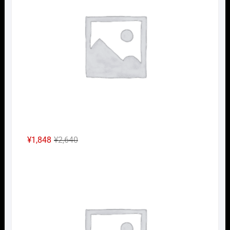
¥2,640
は
で
¥1,848
し
で
た。
す。
元
現
¥
1,848
¥
2,640
の
在
Nｹﾞ
価
の
格
価
は
格
¥2,640
は
で
¥1,848
し
で