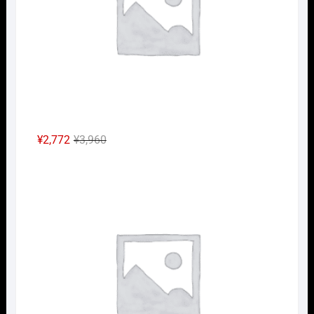
た。
す。
元
現
¥
2,772
¥
3,960
の
在
Nｹﾞ
価
の
格
価
は
格
¥3,960
は
で
¥2,772
し
で
た。
す。