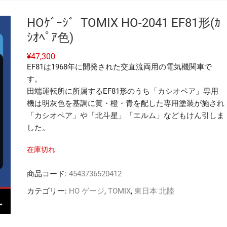
HOｹﾞｰｼﾞ TOMIX HO-2041 EF81形(ｶ
ｼｵﾍﾟｱ色)
¥
47,300
EF81は1968年に開発された交直流両用の電気機関車で
す。
田端運転所に所属するEF81形のうち「カシオペア」専用
機は明灰色を基調に黄・橙・青を配した専用塗装が施され
「カシオペア」や「北斗星」「エルム」などもけん引しま
した。
在庫切れ
商品コード:
4543736520412
カテゴリー:
HO ゲージ
,
TOMIX
,
東日本 北陸