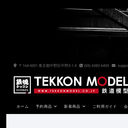
Skip
to
content
〒164-0001 東京都中野区中野3-1-3
(03)-6382-6433
suppor
ホーム
予約商品
新着商品
ご利用ガイド