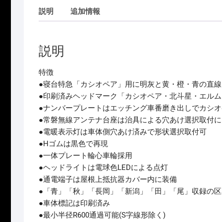
説明
追加情報
説明
特徴
●寝台特急「カシオペア」用に明灰と黄・橙・青の直
●印刷済みヘッドマーク「カシオペア・北斗星・エル
●ナンバープレートはエッチング車番磨き出しでカシオペア
●常磐無線アンテナ台座は治具による穴あけ選択取付に
●電暖表示灯は車体側穴あけ済みで形状選択取付可
●Hゴムは黒色で再現
●一体プレート輪心車輪採用
●ヘッドライトは電球色LEDによる点灯
●通電端子は屋根上抵抗器カバー内に装備
●「青」「秋」「長岡」「新潟」「田」「尾」収録の
●車体標記は印刷済み
●最小半径R600通過可能(S字線形除く)