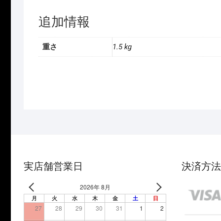
追加情報
重さ
1.5 kg
実店舗営業日
決済方法
2026年 8月
月
火
水
木
金
土
日
27
28
29
30
31
1
2