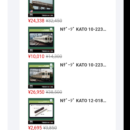
格
価
は
格
¥42,900
は
元
現
¥
24,338
¥
32,450
で
¥32,175
の
在
Nｹﾞｰｼﾞ KATO 10-2236 京王帝都電鉄5100系(冷房改造車) 3両増結ｾｯﾄ 新製品 2026年12月予定
し
で
価
の
た。
す。
格
価
は
格
¥32,450
は
元
現
¥
10,010
¥
14,300
で
¥24,338
の
在
Nｹﾞｰｼﾞ KATO 10-2237 京王帝都電鉄5000系+5100系(冷房増備車) 7両ｾｯﾄ 【特別企画品】 新製品 2026年12月予定
し
で
価
の
た。
す。
格
価
は
格
¥14,300
は
元
現
¥
26,950
¥
38,500
で
¥10,010
の
在
Nｹﾞｰｼﾞ KATO 12-018 旅するNｹﾞｰｼﾞ 35系4000番台 SLやまぐち号 新製品 2026年12月予定
し
で
価
の
た。
す。
格
価
は
格
¥38,500
は
元
現
¥
2,695
¥
3,850