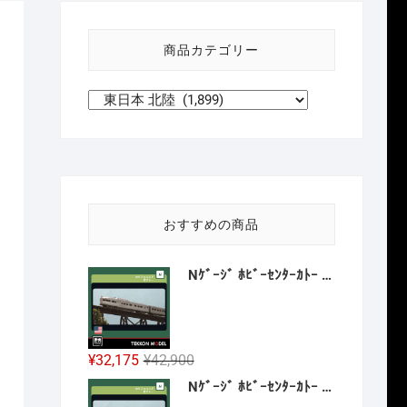
い
方
商品カテゴリー
針
おすすめの商品
Nｹﾞｰｼﾞ ﾎﾋﾞｰｾﾝﾀｰｶﾄｰ HobbyCenter KATO 106-059 ｶﾘﾌｫﾙﾆｱ･ｾﾞﾌｧｰ 8両増結ｾｯﾄ 2027年1月予定
元
現
¥
32,175
¥
42,900
の
在
Nｹﾞｰｼﾞ ﾎﾋﾞｰｾﾝﾀｰｶﾄｰ HobbyCenter KATO 106-058 E8A ｶﾘﾌｫﾙﾆｱ･ｾﾞﾌｧｰ 4両基本ｾｯﾄ 2026年12月予定
価
の