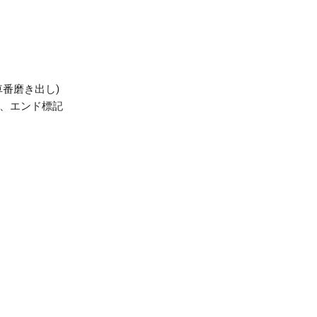
番磨き出し)
ト、エンド標記