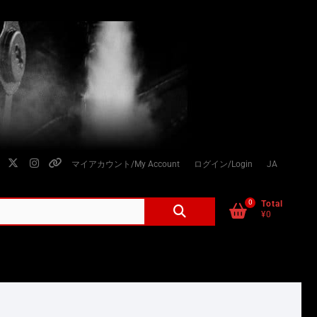
facebook
twitter
instagram
個
マイアカウント/My Account
ログイン/Login
JA
人
情
0
検
Total
¥0
索
報
対
の
象:
取
り
扱