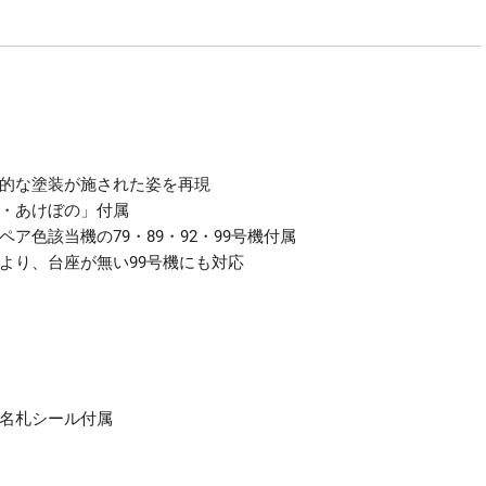
線的な塗装が施された姿を再現
ム・あけぼの」付属
色該当機の79・89・92・99号機付属
より、台座が無い99号機にも対応
区名札シール付属