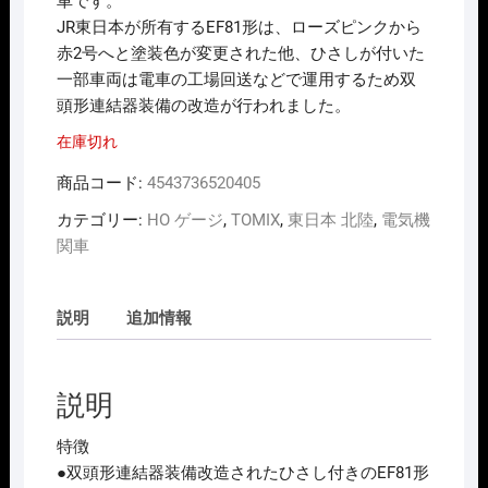
車です。
JR東日本が所有するEF81形は、ローズピンクから
赤2号へと塗装色が変更された他、ひさしが付いた
一部車両は電車の工場回送などで運用するため双
頭形連結器装備の改造が行われました。
在庫切れ
商品コード:
4543736520405
カテゴリー:
HO ゲージ
,
TOMIX
,
東日本 北陸
,
電気機
関車
説明
追加情報
説明
特徴
●双頭形連結器装備改造されたひさし付きのEF81形