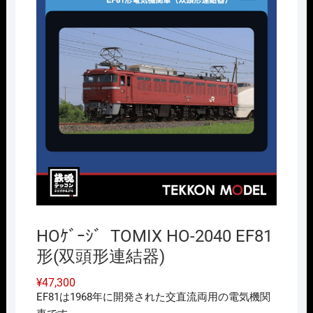
HOｹﾞｰｼﾞ TOMIX HO-2040 EF81
形(双頭形連結器)
¥
47,300
EF81は1968年に開発された交直流両用の電気機関