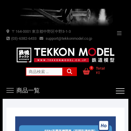
Skip
to
content
〒164-0001 東京都中野区中野3-1-3
Topba
(03)-6382-6433
support@tekkonmodel.co.jp
Menu
0
Total
検
¥0
索
対
商品一覧
象: