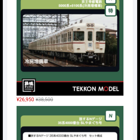
格
価
は
格
¥14,300
は
で
¥10,010
し
で
た。
す。
元
現
¥
26,950
¥
38,500
の
在
Nｹﾞ
価
の
格
価
は
格
¥38,500
は