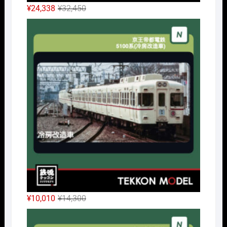
元
現
¥
24,338
¥
32,450
の
在
Nｹﾞ
価
の
格
価
は
格
¥32,450
は
で
¥24,338
し
で
た。
す。
元
現
¥
10,010
¥
14,300
の
在
Nｹﾞ
価
の