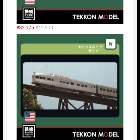
元
現
¥
32,175
¥
42,900
の
在
Nｹﾞ
価
の
格
価
は
格
¥42,900
は
で
¥32,175
し
で
た。
す。