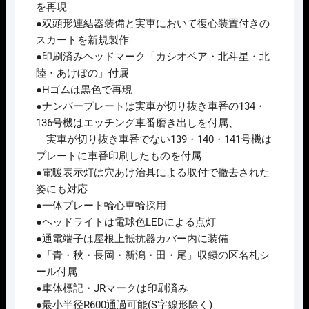
を再現
●双頭形連結器装備と実車において復心装置付きの
スカートを新規製作
●印刷済みヘッドマーク「カシオペア・北斗星・北
陸・あけぼの」付属
●Hゴムは黒色で再現
●ナンバープレートは実車が切り抜き車番の134・
136号機はエッチング車番磨き出しを付属、
実車が切り抜き車番でない139・140・141号機は
プレートに車番印刷したものを付属
●電暖表示灯は穴あけ治具による取付で撤去された
姿にも対応
●一体プレート輪心車輪採用
●ヘッドライトは電球色LEDによる点灯
●通電端子は屋根上抵抗器カバー内に装備
●「青・秋・長岡・新潟・田・尾」収録の区名札シ
ール付属
●車体標記・JRマークは印刷済み
●最小半径R600通過可能(S字線形除く)