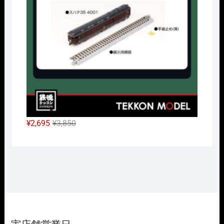
で
¥26,950
し
で
た。
す。
元
現
¥
2,695
¥
3,850
の
在
価
の
格
価
は
格
¥3,850
は
で
¥2,695
し
で
た。
す。