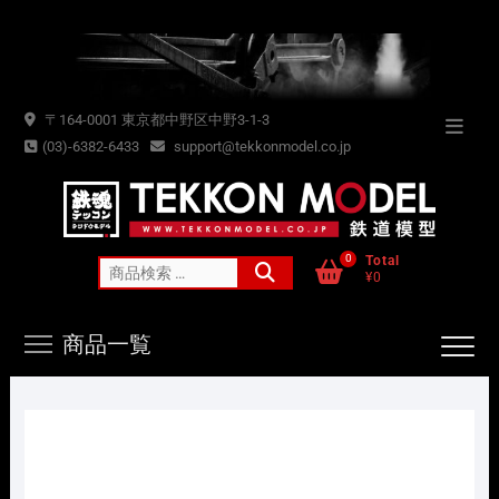
Skip
to
content
〒164-0001 東京都中野区中野3-1-3
Topba
(03)-6382-6433
support@tekkonmodel.co.jp
Menu
0
Total
検
¥0
索
対
商品一覧
象: