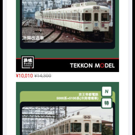
で
¥24,338
し
で
た。
す。
元
現
¥
10,010
¥
14,300
の
在
Nｹﾞ
価
の
格
価
は
格
¥14,300
は
で
¥10,010
し
で
た。
す。