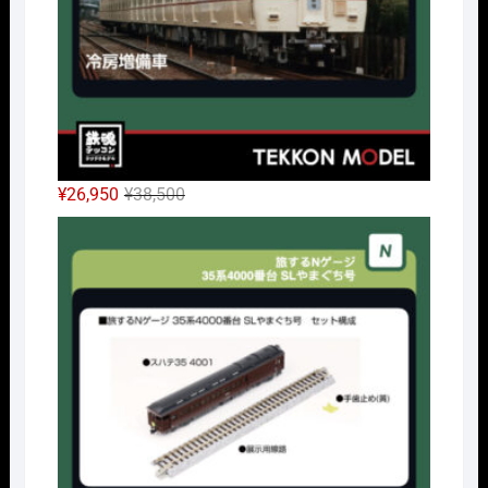
元
現
¥
26,950
¥
38,500
の
在
Nｹﾞ
価
の
格
価
は
格
¥38,500
は
で
¥26,950
し
で
た。
す。