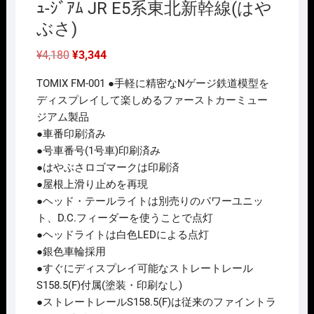
ｭ-ｼﾞｱﾑ JR E5系東北新幹線(はや
ぶさ)
元
現
¥
4,180
¥
3,344
の
在
価
の
TOMIX FM-001 ●手軽に精密なNゲージ鉄道模型を
格
価
は
格
ディスプレイして楽しめるファーストカーミュー
¥4,180
は
ジアム製品
で
¥3,344
し
で
●車番印刷済み
た。
す。
●号車番号(1号車)印刷済み
●はやぶさロゴマークは印刷済
●屋根上滑り止めを再現
●ヘッド・テールライトは別売りのパワーユニッ
ト、D.C.フィーダーを使うことで点灯
●ヘッドライトは白色LEDによる点灯
●銀色車輪採用
●すぐにディスプレイ可能なストレートレール
S158.5(F)付属(塗装・印刷なし)
●ストレートレールS158.5(F)は従来のファイントラ