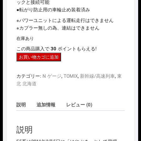
ックと接続可能
●転がり防止用の車輪止め装着済み
※パワーユニットによる運転走行はできません
※カプラー無しの為、連結はできません
在庫あり
この商品購入で
30
ポイントもらえる!
N
お買い物カゴに追加
ｹﾞ-
ｼﾞ
カテゴリー:
N ゲージ
,
TOMIX
,
新幹線/高速列車
,
東
TOMIX
北 北海道
FM-
001
ﾌ
説明
追加情報
レビュー (0)
ｧ-
ｽ
ﾄ
説明
ｶ-
ﾐ