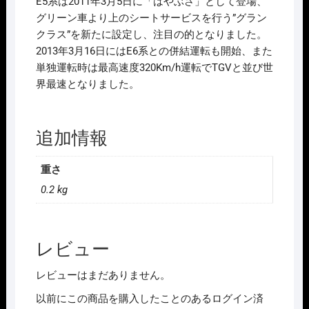
E5系は2011年3月5日に「はやぶさ」として登場、
ｭ-
グリーン車より上のシートサービスを行う”グラン
ｼﾞ
クラス”を新たに設定し、注目の的となりました。
ｱ
2013年3月16日にはE6系との併結運転も開始、また
ﾑ
単独運転時は最高速度320Km/h運転でTGVと並び世
JR
界最速となりました。
E5
系
東
追加情報
北
新
重さ
幹
0.2 kg
線
(は
や
ぶ
レビュー
さ)
レビューはまだありません。
個
以前にこの商品を購入したことのあるログイン済