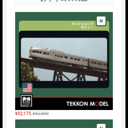
Nｹﾞ
元
現
¥
32,175
¥
42,900
の
在
Nｹﾞ
価
の