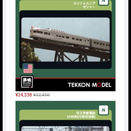
格
価
は
格
¥42,900
は
で
¥32,175
し
で
た。
す。
元
現
¥
24,338
¥
32,450
の
在
Nｹﾞ
価
の
格
価
は
格
¥32,450
は