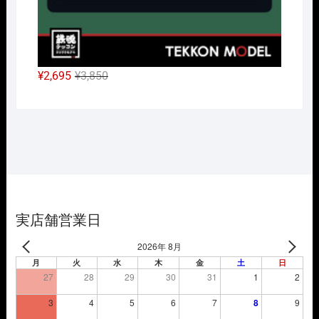
元
現
¥
2,695
¥
3,850
の
在
価
の
格
価
は
格
¥3,850
は
で
¥2,695
し
で
た。
す。
実店舗営業日
2026年 8月
月
火
水
木
金
土
日
27
28
29
30
31
1
2
3
4
5
6
7
8
9