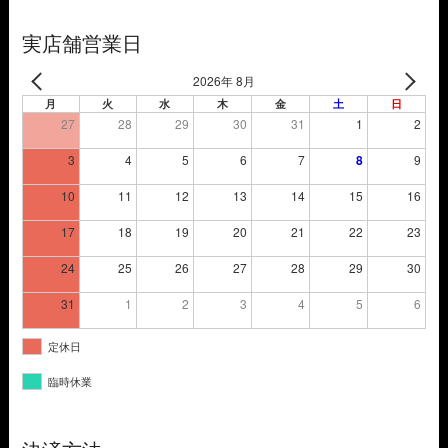
し
で
た。
す。
実店舗営業日
2026年 8月
月
火
水
木
金
土
日
27
28
29
30
31
1
2
3
4
5
6
7
8
9
10
11
12
13
14
15
16
17
18
19
20
21
22
23
24
25
26
27
28
29
30
31
1
2
3
4
5
6
定休日
臨時休業