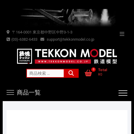
Skip
to
content
〒164-0001 東京都中野区中野3-1-3
Topba
(03)-6382-6433
support@tekkonmodel.co.jp
Menu
0
Total
検
¥0
索
対
商品一覧
象: