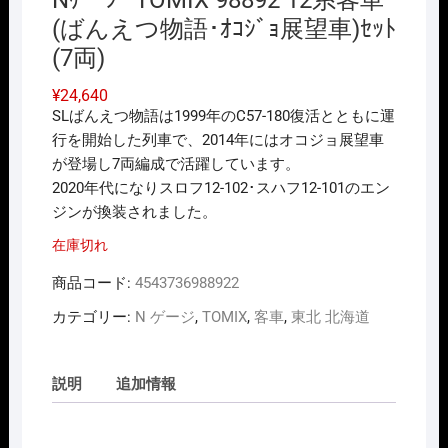
Nｹﾞｰｼﾞ TOMIX 98892 12系客車
(ばんえつ物語･ｵｺｼﾞｮ展望車)ｾｯﾄ
(7両)
¥
24,640
SLばんえつ物語は1999年のC57-180復活とともに運
行を開始した列車で、2014年にはオコジョ展望車
が登場し7両編成で活躍しています。
2020年代になりスロフ12-102･スハフ12-101のエン
ジンが換装されました。
在庫切れ
商品コード:
4543736988922
カテゴリー:
N ゲージ
,
TOMIX
,
客車
,
東北 北海道
説明
追加情報