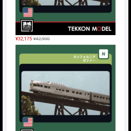
元
現
¥
32,175
¥
42,900
の
在
Nｹﾞ
価
の
格
価
は
格
¥42,900
は
で
¥32,175
し
で
た。
す。