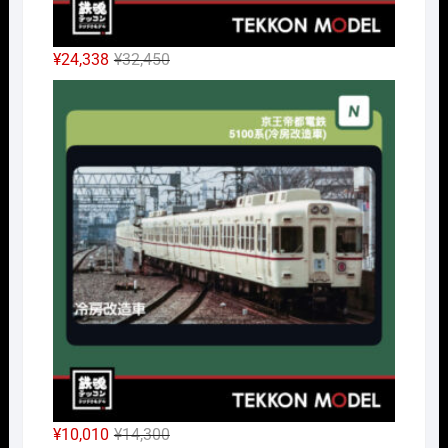
元
現
¥
24,338
¥
32,450
の
在
Nｹﾞ
価
の
格
価
は
格
¥32,450
は
で
¥24,338
し
で
た。
す。
元
現
¥
10,010
¥
14,300