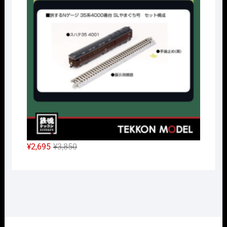
は
格
¥38,500
は
で
¥26,950
し
で
た。
す。
元
現
¥
2,695
¥
3,850
の
在
価
の
格
価
は
格
¥3,850
は
で
¥2,695