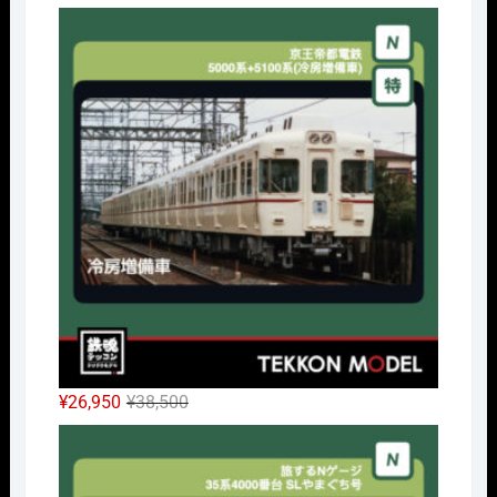
の
在
Nｹﾞ
価
の
格
価
は
格
¥14,300
は
で
¥10,010
し
で
た。
す。
元
現
¥
26,950
¥
38,500
の
在
Nｹﾞ
価
の
格
価