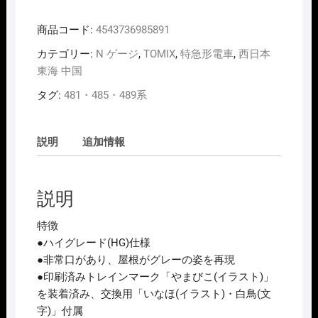
ｹﾞ
ｰ
商品コード:
4543736985891
ｼﾞ
TOMIX
カテゴリー:
N ゲージ
,
TOMIX
,
特急形電車
,
西日本
98589
東海 中国
485
タグ:
481・485・489系
系
特
急
説明
追加情報
電
車
(ｸ
説明
ﾊ
481-
特徴
200)
●ハイグレード(HG)仕様
基
●非常口があり、屋根がグレーの姿を再現
本
●印刷済みトレインマーク「やまびこ(イラスト)」
ｾ
を装着済み、交換用「いなほ(イラスト)・白鳥(文
ｯ
字)」付属