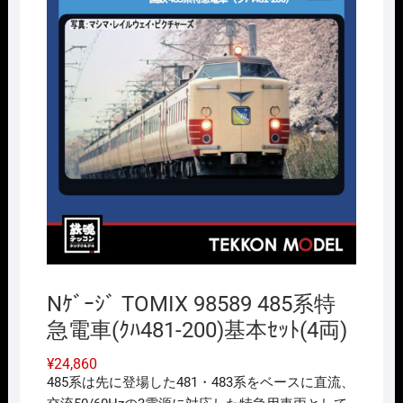
Nｹﾞｰｼﾞ TOMIX 98589 485系特
急電車(ｸﾊ481-200)基本ｾｯﾄ(4両)
¥
24,860
485系は先に登場した481・483系をベースに直流、