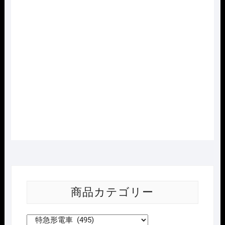
Nｹﾞｰｼﾞ TOMIX 7866 動
力ﾕﾆｯﾄFW(M-13･DT32P
付･485系用)
元
現
¥
4,400
¥
5,500
の
在
価
の
お買い物カゴ
格
価
は
格
に追加
¥5,500
は
で
¥4,400
し
で
た。
す。
商品カテゴリー