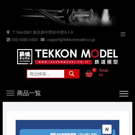
Skip
to
content
〒164-0001 東京都中野区中野3-1-3
Topba
(03)-6382-6433
support@tekkonmodel.co.jp
Menu
0
Total
検
¥0
索
対
商品一覧
象: