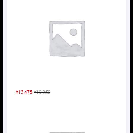
格
価
は
格
¥3,960
は
で
¥2,772
し
で
た。
す。
元
現
¥
13,475
¥
19,250
の
在
Nｹﾞ
価
の
格
価
は
格
¥19,250
は