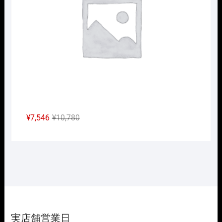
で
¥13,475
し
で
た。
す。
元
現
¥
7,546
¥
10,780
の
在
価
の
格
価
は
格
¥10,780
は
で
¥7,546
し
で
た。
す。
実店舗営業日