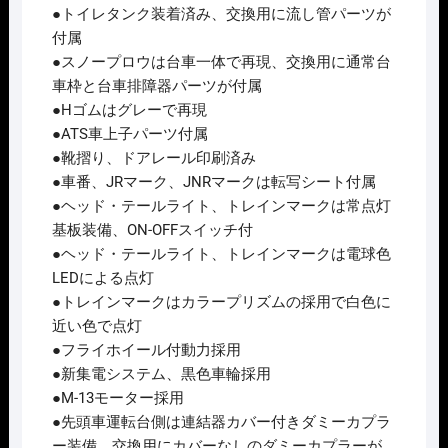
ﾄ
●トイレタンク装着済み、交換用に流し管パーツが
(4
付属
両)
●スノープロウは台車一体で再現、交換用に通常台
個
車枠と台車排障器パーツが付属
●Hゴムはグレーで再現
●ATS車上子パーツ付属
●靴摺り、ドアレール印刷済み
●車番、JRマーク、JNRマークは転写シート付属
●ヘッド・テールライト、トレインマークは常点灯
基板装備、ON-OFFスイッチ付
●ヘッド・テールライト、トレインマークは電球色
LEDによる点灯
●トレインマークはカラープリズムの採用で白色に
近い色で点灯
●フライホイール付動力採用
●新集電システム、黒色車輪採用
●M-13モーター採用
●先頭車運転台側は連結器カバー付きダミーカプラ
ー装備、交換用にカバーなしのダミーカプラーが