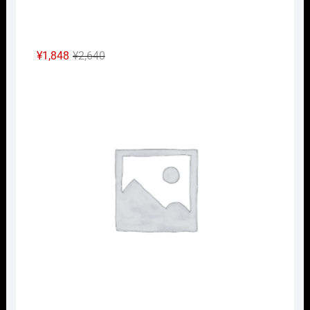
元
現
¥
1,848
¥
2,640
の
在
Nｹﾞ
価
の
格
価
は
格
¥2,640
は
で
¥1,848
し
で
た。
す。