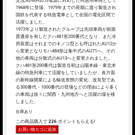
交流50/60Hzの3電源に対応した特急用車両として
1968年に登場、1979年までの長期に渡り製造され
国鉄を代表する特急電車として全国の電化区間で
活躍しました。
1972年より製造されたグループは先頭車両が前面
貫通扉を有したクハ481形200番代となり、また冷
房装置はそれまでのキノコ型とも呼ばれたAU12か
ら変更となりモハ484形は集中式のAU71へ、その
他の車両は分散式のAU13へと変更されました。
クハ481形200番代は製造当初は山陽本線・東北本
線の特急列車にて活躍をしていましたが、各方面
の新幹線開業による輸送形態の変化、改良型であ
る300番代・1000番代の登場などの理由により多く
の車両は徐々に関西・九州地方へと活躍の場を移
しました。
在庫あり
この商品購入で
226
ポイントもらえる!
N
お買い物カゴに追加