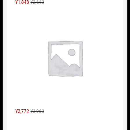
元
現
¥
1,848
¥
2,640
の
在
Nｹﾞ
価
の
格
価
は
格
¥2,640
は
で
¥1,848
し
で
た。
す。
元
現
¥
2,772
¥
3,960
の
在
Nｹﾞ
価
の