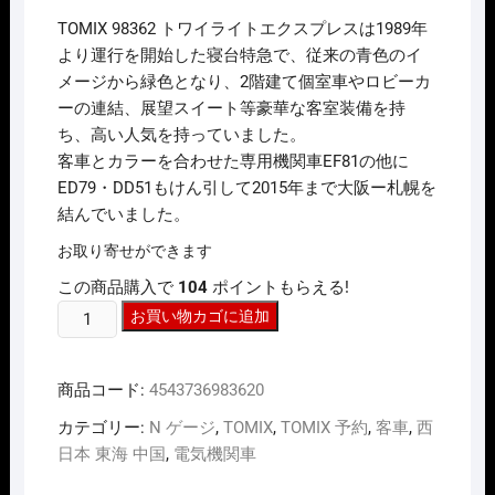
価
の
TOMIX 98362 トワイライトエクスプレスは1989年
格
価
は
格
より運行を開始した寝台特急で、従来の青色のイ
¥16,280
は
メージから緑色となり、2階建て個室車やロビーカ
で
¥11,396
し
で
ーの連結、展望スイート等豪華な客室装備を持
た。
す。
ち、高い人気を持っていました。
客車とカラーを合わせた専用機関車EF81の他に
ED79・DD51もけん引して2015年まで大阪ー札幌を
結んでいました。
お取り寄せができます
この商品購入で
104
ポイントもらえる!
N
お買い物カゴに追加
ｹﾞ
ｰ
商品コード:
4543736983620
ｼﾞ
TOMIX
カテゴリー:
N ゲージ
,
TOMIX
,
TOMIX 予約
,
客車
,
西
98362
日本 東海 中国
,
電気機関車
24