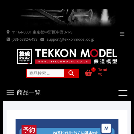
Skip
to
content
〒164-0001 東京都中野区中野3-1-3
Topba
(03)-6382-6433
support@tekkonmodel.co.jp
Menu
0
Total
検
¥0
索
対
商品一覧
象: