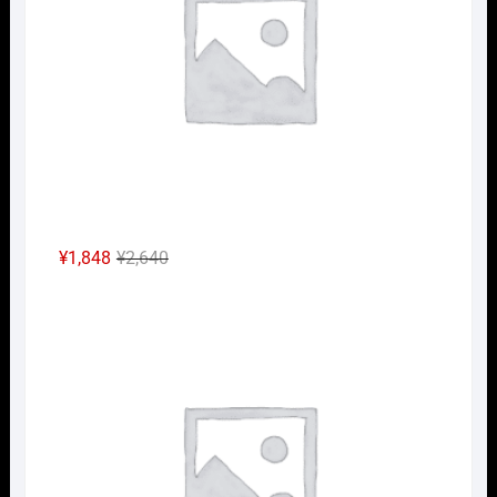
元
現
¥
1,848
¥
2,640
の
在
Nｹﾞ
価
の
格
価
は
格
¥2,640
は
で
¥1,848
し
で
た。
す。