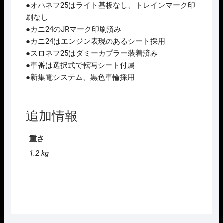
(6
●オハネフ25はライト基板なし、トレインマーク印
両)
刷なし
再
●カニ24のJRマーク印刷済み
生
●カニ24はエンジン表現のあるシート採用
産
●スロネフ25はダミーカプラー装着済み
2026
●車番は選択式で転写シート付属
年
●新集電システム、黒色車輪採用
12
月
予
追加情報
定
個
重さ
1.2 kg