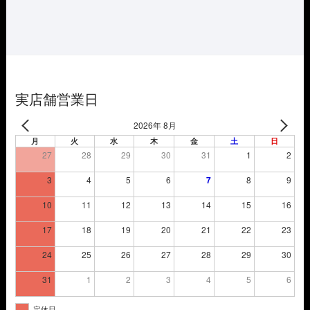
格
価
は
格
¥5,720
は
で
¥4,004
し
で
た。
す。
実店舗営業日
2026年 8月
月
火
水
木
金
土
日
27
28
29
30
31
1
2
3
4
5
6
7
8
9
10
11
12
13
14
15
16
17
18
19
20
21
22
23
24
25
26
27
28
29
30
31
1
2
3
4
5
6
定休日