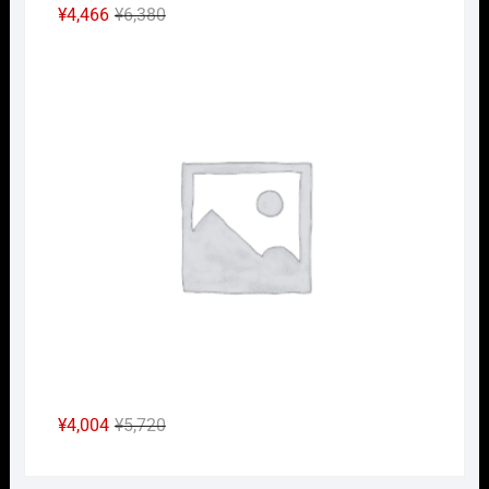
元
現
¥
4,466
¥
6,380
の
在
Nｹﾞ
価
の
格
価
は
格
¥6,380
は
で
¥4,466
し
で
た。
す。
元
現
¥
4,004
¥
5,720
の
在
価
の