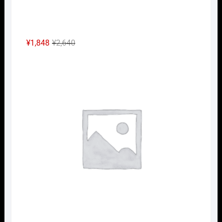
元
現
¥
1,848
¥
2,640
の
在
Nｹﾞ
価
の
格
価
は
格
¥2,640
は
で
¥1,848
し
で
た。
す。