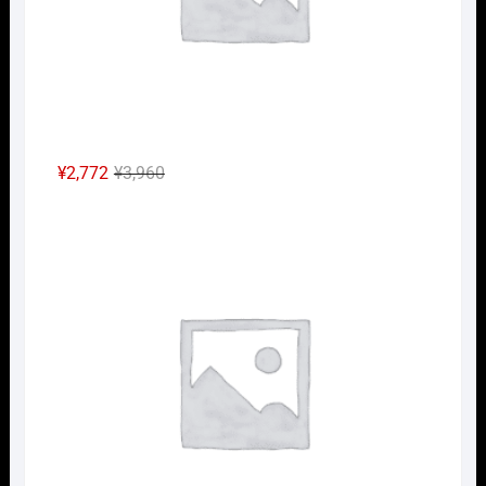
元
現
¥
2,772
¥
3,960
の
在
Nｹﾞ
価
の
格
価
は
格
¥3,960
は
で
¥2,772
し
で
た。
す。