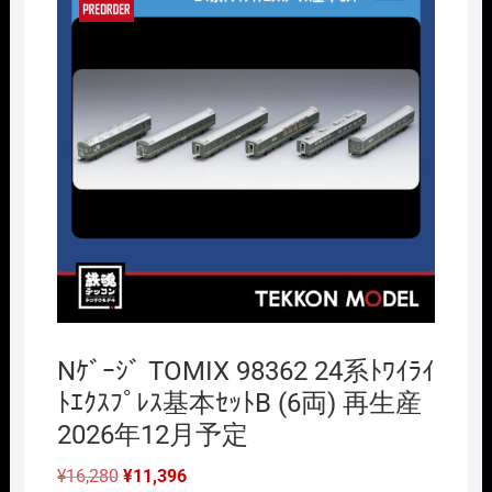
Nｹﾞｰｼﾞ TOMIX 98362 24系ﾄﾜｲﾗｲ
ﾄｴｸｽﾌﾟﾚｽ基本ｾｯﾄB (6両) 再生産
2026年12月予定
元
現
¥
16,280
¥
11,396
の
在