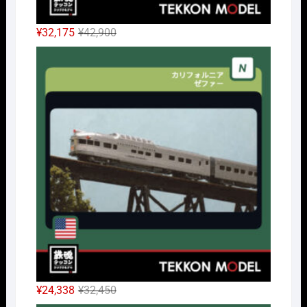
元
現
¥
32,175
¥
42,900
の
在
Nｹﾞ
価
の
格
価
は
格
¥42,900
は
で
¥32,175
し
で
た。
す。
元
現
¥
24,338
¥
32,450
の
在