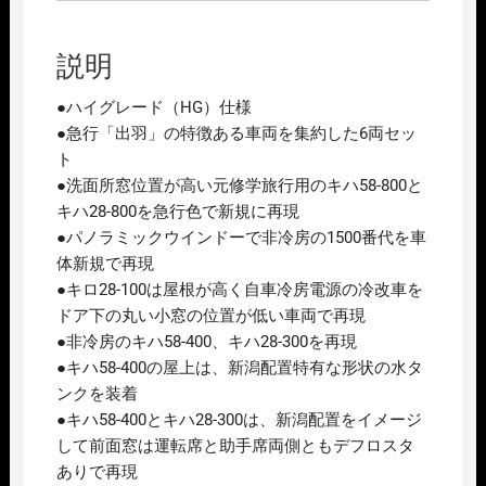
系
急
行
説明
ﾃﾞ
ｨ
●ハイグレード（HG）仕様
ｰ
●急行「出羽」の特徴ある車両を集約した6両セッ
ｾﾞ
ト
ﾙ
●洗面所窓位置が高い元修学旅行用のキハ58-800と
ｶ
キハ28-800を急行色で新規に再現
ｰ
●パノラミックウインドーで非冷房の1500番代を車
(出
体新規で再現
羽)
●キロ28-100は屋根が高く自車冷房電源の冷改車を
ｾ
ドア下の丸い小窓の位置が低い車両で再現
ｯ
●非冷房のキハ58-400、キハ28-300を再現
ﾄ
●キハ58-400の屋上は、新潟配置特有な形状の水タ
(6
ンクを装着
両)
●キハ58-400とキハ28-300は、新潟配置をイメージ
2026
して前面窓は運転席と助手席両側ともデフロスタ
年
ありで再現