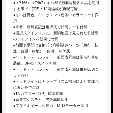
11
●＜7466＞＜7467＞キハ58-0形非冷房各単品を使用
月
する事で、実際の12両編成が再現可能
予
●キハは青色、キロはエンジ色系のカラーシート採
定
用
個
●車番・所属表記は選択式で転写シート付属
●選択式タイフォンに、新潟地区で見られた竹槍型
のタイフォンを新規で付属
●前面表示部は交換式で印刷済みパーツ「急行・快
速・普通（紺地）・白幕」を付属
●ヘッド・テールライト、前面表示部は常点灯基板
装備、ON-OFFスイッチ付
●ヘッド・テールライト、前面表示部は白色LEDに
よる点灯
●ヘッドライトはカラープリズム採用により電球色
に近い色で点灯
●TNカプラー（SP）標準装備
●新集電システム、黒色車輪採用
●フライホイール付動力、M-13モーター採用