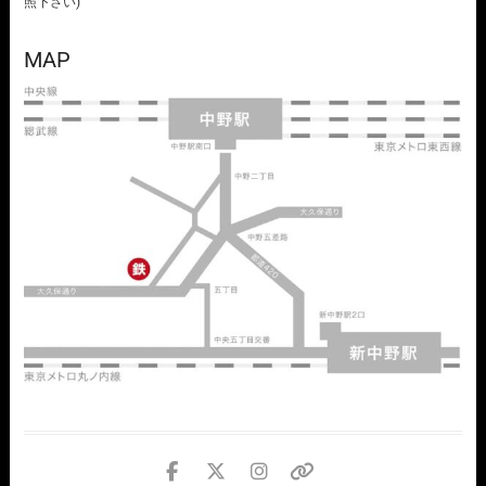
照下さい)
MAP
facebook
twitter
instagram
個