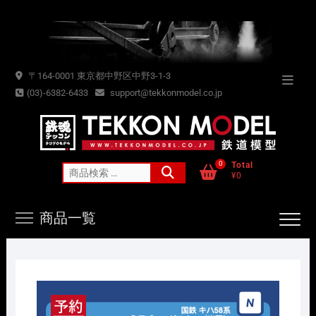
Skip
to
content
〒164-0001 東京都中野区中野3-1-3
Topba
(03)-6382-6433
support@tekkonmodel.co.jp
Menu
0
Total
検
¥0
索
対
商品一覧
象: