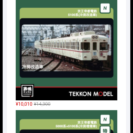
Nｹﾞ
価
の
格
価
は
格
¥32,450
は
で
¥24,338
し
で
た。
す。
元
現
¥
10,010
¥
14,300
の
在
Nｹﾞ
価
の
格
価
は
格