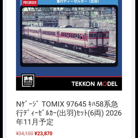
Nｹﾞｰｼﾞ TOMIX 97645 ｷﾊ58系急
行ﾃﾞｨｰｾﾞﾙｶｰ(出羽)ｾｯﾄ(6両) 2026
年11月予定
元
現
¥
34,100
¥
23,870
の
在