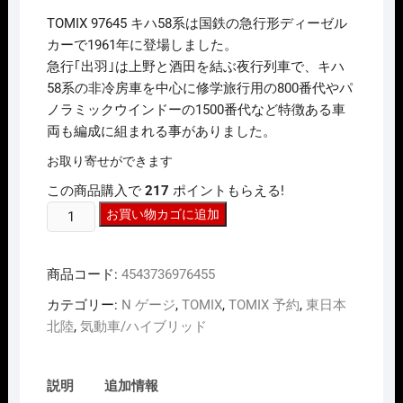
価
の
TOMIX 97645 キハ58系は国鉄の急行形ディーゼル
格
価
は
格
カーで1961年に登場しました。
¥34,100
は
急行｢出羽｣は上野と酒田を結ぶ夜行列車で、キハ
で
¥23,870
し
で
58系の非冷房車を中心に修学旅行用の800番代やパ
た。
す。
ノラミックウインドーの1500番代など特徴ある車
両も編成に組まれる事がありました。
お取り寄せができます
この商品購入で
217
ポイントもらえる!
N
お買い物カゴに追加
ｹﾞ
ｰ
商品コード:
4543736976455
ｼﾞ
TOMIX
カテゴリー:
N ゲージ
,
TOMIX
,
TOMIX 予約
,
東日本
97645
北陸
,
気動車/ハイブリッド
ｷ
ﾊ
58
説明
追加情報