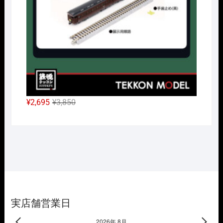
た。
す。
元
現
¥
2,695
¥
3,850
の
在
価
の
格
価
は
格
¥3,850
は
で
¥2,695
し
で
た。
す。
実店舗営業日
2026年 8月