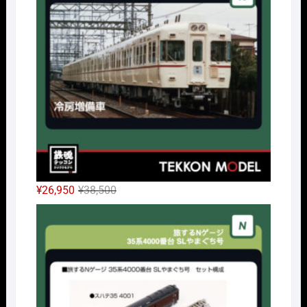
¥14,300
は
で
¥10,010
し
で
た。
す。
元
現
¥
26,950
¥
38,500
の
在
Nｹﾞ
価
の
格
価
は
格
¥38,500
は
で
¥26,950
し
で