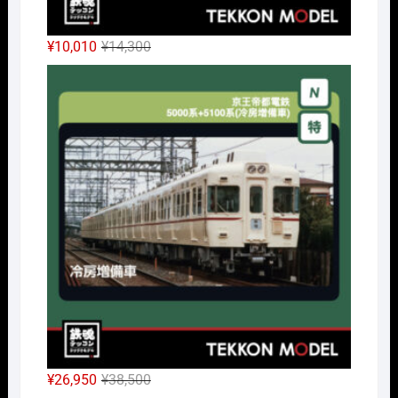
元
現
¥
10,010
¥
14,300
の
在
Nｹﾞ
価
の
格
価
は
格
¥14,300
は
で
¥10,010
し
で
た。
す。
元
現
¥
26,950
¥
38,500