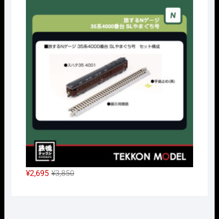
の
在
Nｹﾞ
価
の
格
価
は
格
¥38,500
は
で
¥26,950
し
で
た。
す。
元
現
¥
2,695
¥
3,850
の
在
価
の
格
価