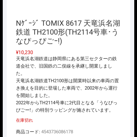
Nｹﾞｰｼﾞ TOMIX 8617 天竜浜名湖
鉄道 TH2100形(TH2114号車･う
なぴっぴごｰ!)
¥
10,230
天竜浜名湖鉄道は静岡県にある第三セクターの鉄
道会社で、旧国鉄の二俣線を承継し開業しまし
た。
天竜浜名湖鉄道TH2100形は開業時以来の車両の置
き換えを目的に登場した車両で、2002年から運行
を開始しました。
2022年からTH2114号車に2代目となる「うなぴっ
ぴごー!」の特別ラッピングが施されています。
在庫切れ
商品コード:
4543736086178