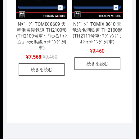
Nｹﾞｰｼﾞ TOMIX 8609 天
Nｹﾞｰｼﾞ TOMIX 8610 天
竜浜名湖鉄道 TH2100形
竜浜名湖鉄道 TH2100形
(TH2109号車･『ゆるｷｬﾝ
(TH2111号車･ｴｳﾞｧﾝｹﾞﾘ
△』×天浜線 ﾗｯﾋﾟﾝｸﾞ列
ｵﾝ ﾗｯﾋﾟﾝｸﾞ列車)
車)
¥
9,460
元
現
¥
7,568
¥
9,460
の
在
続きを読む
価
の
続きを読む
格
価
は
格
¥9,460
は
で
¥7,568
し
で
た。
す。