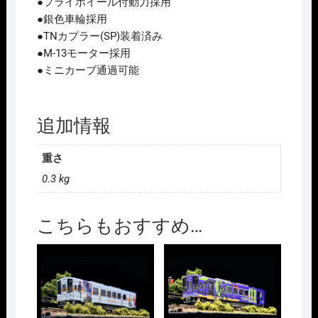
●フライホイール付動力採用
●銀色車輪採用
●TNカプラー(SP)装着済み
●M-13モーター採用
●ミニカーブ通過可能
追加情報
重さ
0.3 kg
こちらもおすすめ…