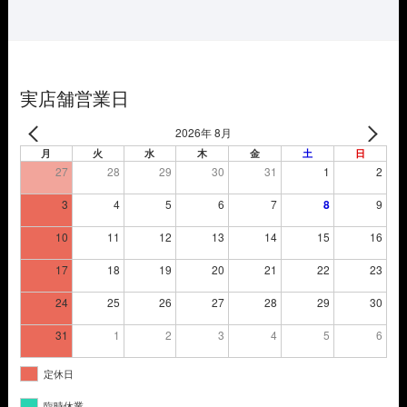
は
格
¥3,850
は
で
¥2,695
し
で
た。
す。
実店舗営業日
2026年 8月
月
火
水
木
金
土
日
27
28
29
30
31
1
2
3
4
5
6
7
8
9
10
11
12
13
14
15
16
17
18
19
20
21
22
23
24
25
26
27
28
29
30
31
1
2
3
4
5
6
定休日
臨時休業