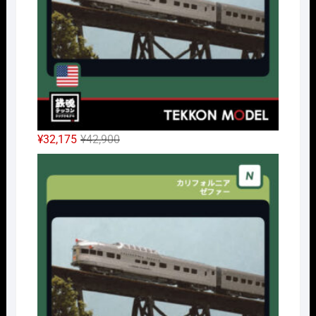
元
現
¥
32,175
¥
42,900
の
在
Nｹﾞ
価
の
格
価
は
格
¥42,900
は
で
¥32,175
し
で
た。
す。