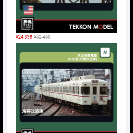
元
現
¥
24,338
¥
32,450
の
在
Nｹﾞ
価
の
格
価
は
格
¥32,450
は
で
¥24,338
し
で
た。
す。