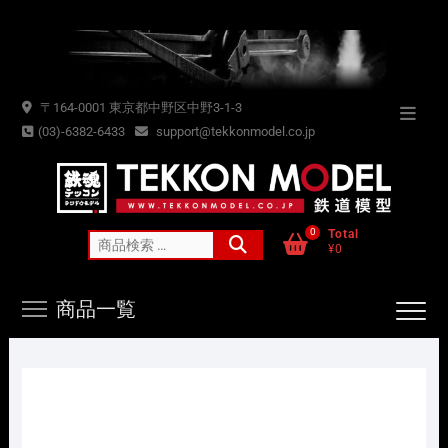
Skip
to
content
〒164-0001 東京都中野区中野3-1-3
Topba
(03)-6382-6433
support@tekkonmodel.co.jp
Menu
0
Total
検
¥0
索
対
商品一覧
象: