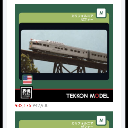
の
在
Nｹﾞ
価
の
格
価
は
格
¥6,380
は
で
¥4,785
し
で
た。
す。
元
現
¥
32,175
¥
42,900
の
在
Nｹﾞ
価
の
格
価