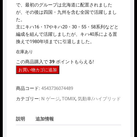
¥5,390
は
で、最初のグループは北海道に配置されました
で
¥4,312
し
で
が、その後は四国・九州を含む全国で活躍しまし
た。
す。
た。
主にキハ16・17やキハ20・30・55・58系列などと
編成を組んで活躍しましたが、キハ40系による置
換えで1980年頃までに引退しました。
在庫あり
この商品購入で
39
ポイントもらえる!
N
お買い物カゴに追加
ｹﾞ
ｰ
商品コード:
4543736074489
ｼﾞ
TOMIX
カテゴリー:
N ゲージ
,
TOMIX
,
気動車/ハイブリッド
7448
ｷ
説明
追加情報
ﾊ
11
形