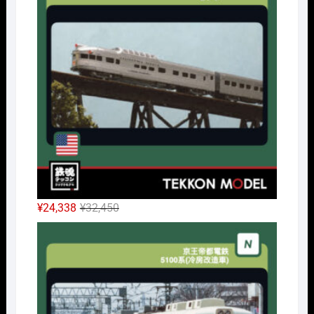
は
格
¥42,900
は
で
¥32,175
し
で
た。
す。
元
現
¥
24,338
¥
32,450
の
在
Nｹﾞ
価
の
格
価
は
格
¥32,450
は
で
¥24,338