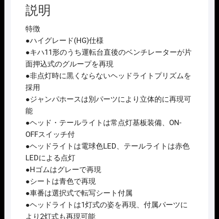
説明
(T)
個
特徴
●ハイグレード(HG)仕様
●キハ11形のうち運転台直後のベンチレーターが片
面押込式のグループを再現
●非点灯時に黒くならないヘッドライトプリズムを
採用
●ジャンパホースは別パーツにより立体的に再現可
能
●ヘッド・テールライトは常点灯基板装備、ON-
OFFスイッチ付
●ヘッドライトは電球色LED、テールライトは赤色
LEDによる点灯
●Hゴムはグレーで再現
●シートは青色で再現
●車番は選択式で転写シート付属
●ヘッドライトは1灯式の姿を再現、付属パーツに
より2灯式も再現可能