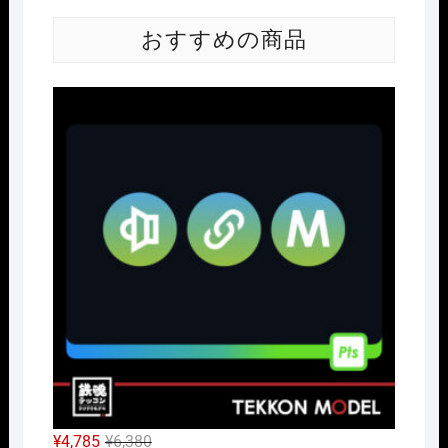
おすすめの商品
Nｹﾞ
元
現
¥
4,785
¥
6,380