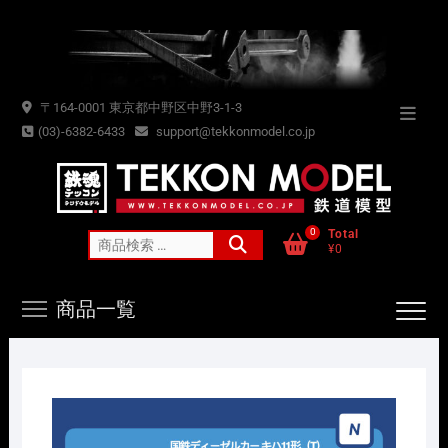
Skip
to
content
〒164-0001 東京都中野区中野3-1-3
Topba
(03)-6382-6433
support@tekkonmodel.co.jp
Menu
0
Total
検
¥0
索
対
商品一覧
象: