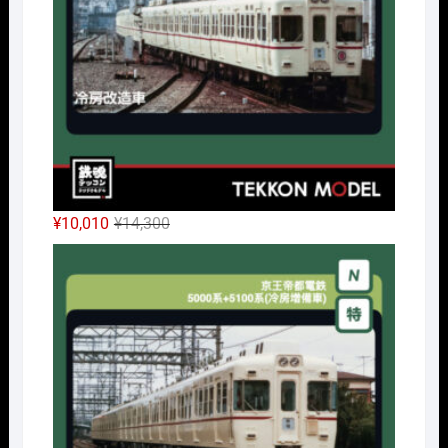
し
で
た。
す。
元
現
¥
10,010
¥
14,300
の
在
Nｹﾞ
価
の
格
価
は
格
¥14,300
は
で
¥10,010
し
で
た。
す。