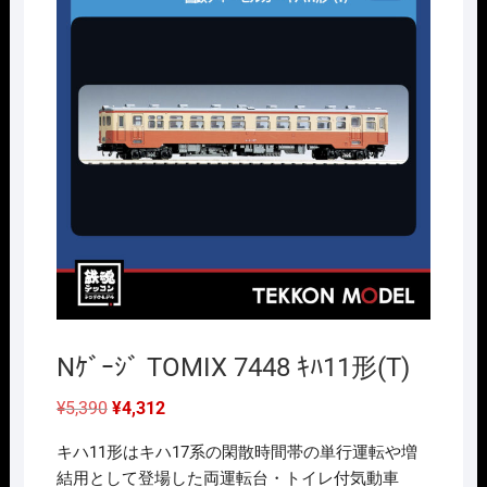
Nｹﾞｰｼﾞ TOMIX 7448 ｷﾊ11形(T)
元
現
¥
5,390
¥
4,312
の
在
価
の
キハ11形はキハ17系の閑散時間帯の単行運転や増
格
価
は
格
結用として登場した両運転台・トイレ付気動車