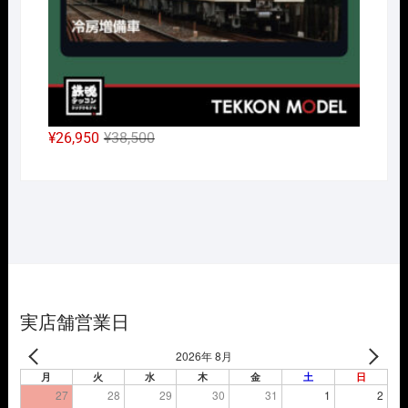
元
現
¥
26,950
¥
38,500
の
在
価
の
格
価
は
格
¥38,500
は
で
¥26,950
し
で
た。
す。
実店舗営業日
2026年 8月
月
火
水
木
金
土
日
27
28
29
30
31
1
2