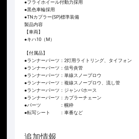
●フライホイール付動力採用
●黒色車輪採用
●TNカプラー(SP)標準装備
製品内容
【車両】
●キハ10（M）
【付属品】
●ランナーパーツ：2灯用ライトリング、タイフォン
●ランナーパーツ：信号炎管
●ランナーパーツ：単線スノープロウ
●ランナーパーツ：複線スノープロウ、流し管
●ランナーパーツ：ジャンパホース
●ランナーパーツ：カプラーチェーン
●パーツ ：幌枠
●転写シート ：車番など
追加情報