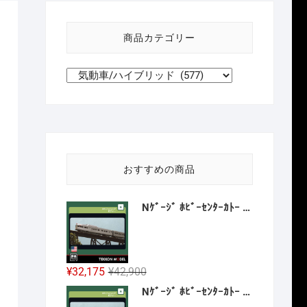
い
方
商品カテゴリー
針
おすすめの商品
Nｹﾞｰｼﾞ ﾎﾋﾞｰｾﾝﾀｰｶﾄｰ HobbyCenter KATO 106-059 ｶﾘﾌｫﾙﾆｱ･ｾﾞﾌｧｰ 8両増結ｾｯﾄ 2027年1月予定
元
現
¥
32,175
¥
42,900
の
在
Nｹﾞｰｼﾞ ﾎﾋﾞｰｾﾝﾀｰｶﾄｰ HobbyCenter KATO 106-058 E8A ｶﾘﾌｫﾙﾆｱ･ｾﾞﾌｧｰ 4両基本ｾｯﾄ 2026年12月予定
価
の