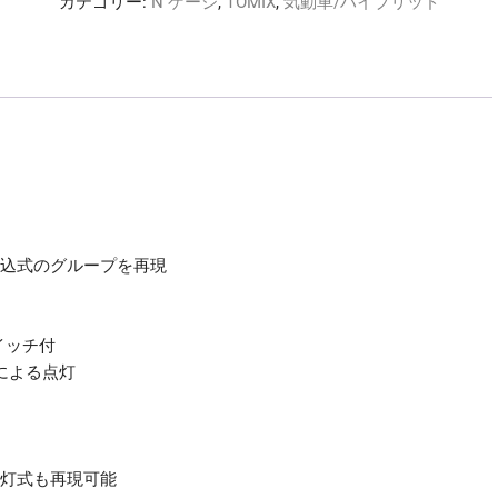
TOMIX
カテゴリー:
N ゲージ
,
TOMIX
,
気動車/ハイブリッド
7446
ｷ
ﾊ
10
形
(M)
個
押込式のグループを再現
イッチ付
による点灯
2灯式も再現可能