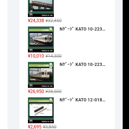
格
価
は
格
¥42,900
は
元
現
¥
24,338
¥
32,450
で
¥32,175
の
在
Nｹﾞｰｼﾞ KATO 10-2236 京王帝都電鉄5100系(冷房改造車) 3両増結ｾｯﾄ 新製品 2026年12月予定
し
で
価
の
た。
す。
格
価
は
格
¥32,450
は
元
現
¥
10,010
¥
14,300
で
¥24,338
の
在
Nｹﾞｰｼﾞ KATO 10-2237 京王帝都電鉄5000系+5100系(冷房増備車) 7両ｾｯﾄ 【特別企画品】 新製品 2026年12月予定
し
で
価
の
た。
す。
格
価
は
格
¥14,300
は
元
現
¥
26,950
¥
38,500
で
¥10,010
の
在
Nｹﾞｰｼﾞ KATO 12-018 旅するNｹﾞｰｼﾞ 35系4000番台 SLやまぐち号 新製品 2026年12月予定
し
で
価
の
た。
す。
格
価
は
格
¥38,500
は
元
現
¥
2,695
¥
3,850