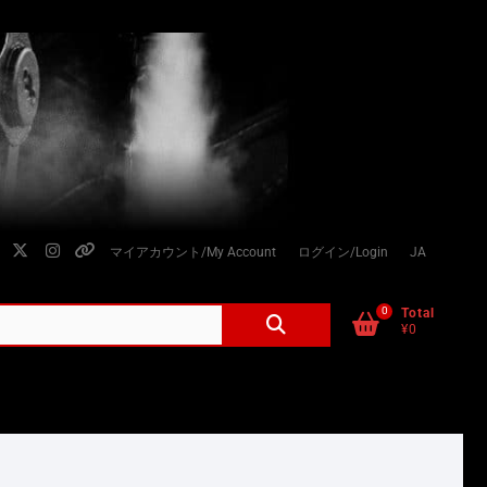
facebook
twitter
instagram
個
マイアカウント/My Account
ログイン/Login
JA
人
情
0
検
Total
¥0
索
報
対
の
象:
取
り
扱