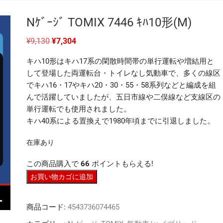
Nｹﾞｰｼﾞ TOMIX 7446 ｷﾊ10形(M)
元
現
¥
9,130
¥
7,304
の
在
価
の
キハ10形はキハ17系の閑散時間帯の単行運転や増結用と
格
価
は
格
して登場した両運転台・トイレなし気動車で、多くの線区
¥9,130
は
でキハ16・17やキハ20・30・55・58系列などと編成を組
で
¥7,304
し
で
んで活躍していましたが、五日市線や二俣線など支線区の
た。
す。
単行運転でも使用されました。
キハ40系による置換えで1980年頃までに引退しました。
在庫あり
この商品購入で
66
ポイントもらえる!
N
お買い物カゴに追加
ｹﾞ
ｰ
商品コード:
4543736074465
ｼﾞ