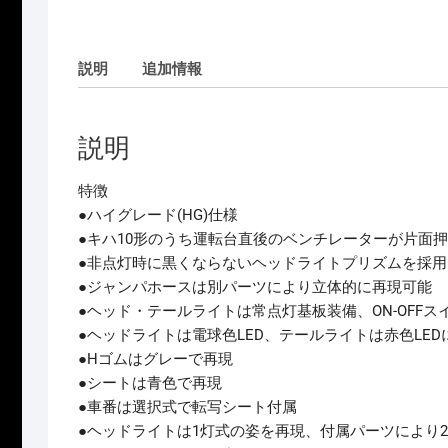
説明
追加情報
説明
特徴
●ハイグレード(HG)仕様
●キハ10形のうち運転台直後のベンチレーターが片面
●非点灯時に黒くならないヘッドライトプリズムを採用
●ジャンパホースは別パーツにより立体的に再現可能
●ヘッド・テールライトは常点灯基板装備、ON-OFFス
●ヘッドライトは電球色LED、テールライトは赤色LED
●Hゴムはグレーで再現
●シートは青色で再現
●車番は選択式で転写シート付属
●ヘッドライトは1灯式の姿を再現、付属パーツにより