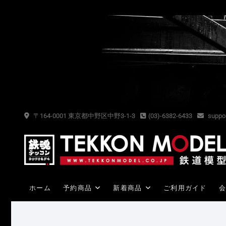
Skip
to
content
〒164-0001 東京都中野区中野3-1-3
(03)-6382-6433
suppor
ホーム
予約商品
新着商品
ご利用ガイド