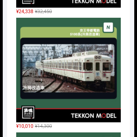
元
現
¥
24,338
¥
32,450
の
在
Nｹﾞ
価
の
格
価
は
格
¥32,450
は
で
¥24,338
し
で
た。
す。
元
現
¥
10,010
¥
14,300
の
在
Nｹﾞ