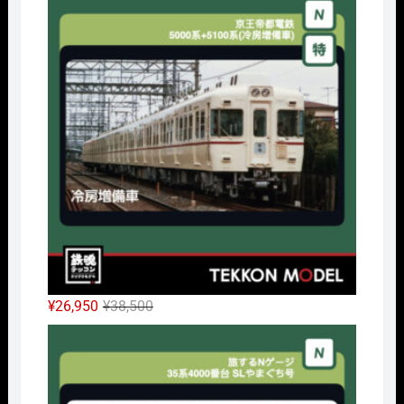
価
の
格
価
は
格
¥14,300
は
で
¥10,010
し
で
た。
す。
元
現
¥
26,950
¥
38,500
の
在
Nｹﾞ
価
の
格
価
は
格