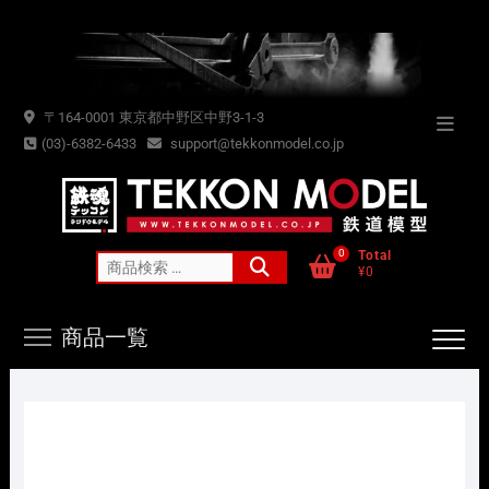
Skip
to
content
〒164-0001 東京都中野区中野3-1-3
Topba
(03)-6382-6433
support@tekkonmodel.co.jp
Menu
0
Total
検
¥0
索
対
商品一覧
象: