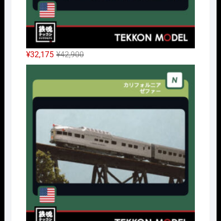
元
現
¥
32,175
¥
42,900
の
在
Nｹﾞ
価
の
格
価
は
格
¥42,900
は
で
¥32,175
し
で
た。
す。