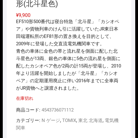
形(北斗星色)
¥
9,900
EF510形500番代は寝台特急「北斗星」「カシオペ
ア」や貨物列車のけん引に活躍していたJR東日本
田端運転所のEF81形の置き換えを目的として、
2009年に登場した交直流電気機関車です。
青色の車体に金色の帯と流れ星を側面に配した北
斗星色が13両、銀色の車体に5色の流れ星を側面に
配したカシオペア色が2両の計15両が登場し、2010
年より活躍を開始しましたが「北斗星」「カシオ
ペア」の定期運用廃止に伴い2016年までに全車両
がJR貨物へと譲渡されました。
在庫切れ
商品コード:
4543736071112
カテゴリー:
N ゲージ
,
TOMIX
,
東北 北海道
,
電気機
関車