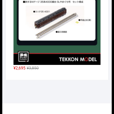
¥38,500
は
で
¥26,950
し
で
た。
す。
元
現
¥
2,695
¥
3,850
の
在
価
の
格
価
は
格
¥3,850
は
で
¥2,695
し
で