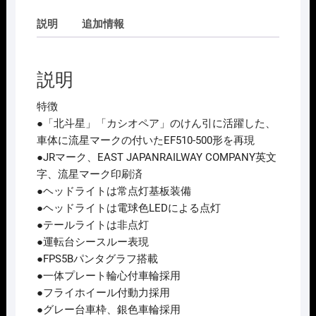
説明
追加情報
説明
特徴
●「北斗星」「カシオペア」のけん引に活躍した、
車体に流星マークの付いたEF510-500形を再現
●JRマーク、EAST JAPANRAILWAY COMPANY英文
字、流星マーク印刷済
●ヘッドライトは常点灯基板装備
●ヘッドライトは電球色LEDによる点灯
●テールライトは非点灯
●運転台シースルー表現
●FPS5Bパンタグラフ搭載
●一体プレート輪心付車輪採用
●フライホイール付動力採用
●グレー台車枠、銀色車輪採用