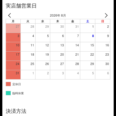
た。
す。
実店舗営業日
2026年 8月
月
火
水
木
金
土
日
27
28
29
30
31
1
2
3
4
5
6
7
8
9
10
11
12
13
14
15
16
17
18
19
20
21
22
23
24
25
26
27
28
29
30
31
1
2
3
4
5
6
定休日
臨時休業
決済方法