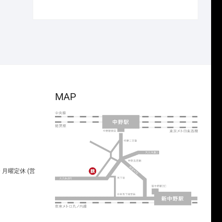
で
¥26,950
の
在
し
で
価
の
た。
す。
格
価
は
格
¥3,850
は
で
¥2,695
し
で
た。
す。
MAP
00 月曜定休 (営