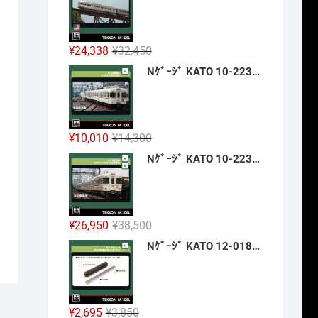
格
価
は
格
¥42,900
は
元
現
¥
24,338
¥
32,450
で
¥32,175
の
在
Nｹﾞｰｼﾞ KATO 10-2236 京王帝都電鉄5100系(冷房改造車) 3両増結ｾｯﾄ 新製品 2026年12月予定
し
で
価
の
た。
す。
格
価
は
格
¥32,450
は
元
現
¥
10,010
¥
14,300
で
¥24,338
の
在
Nｹﾞｰｼﾞ KATO 10-2237 京王帝都電鉄5000系+5100系(冷房増備車) 7両ｾｯﾄ 【特別企画品】 新製品 2026年12月予定
し
で
価
の
た。
す。
格
価
は
格
¥14,300
は
元
現
¥
26,950
¥
38,500
で
¥10,010
の
在
Nｹﾞｰｼﾞ KATO 12-018 旅するNｹﾞｰｼﾞ 35系4000番台 SLやまぐち号 新製品 2026年12月予定
し
で
価
の
た。
す。
格
価
は
格
¥38,500
は
元
現
¥
2,695
¥
3,850