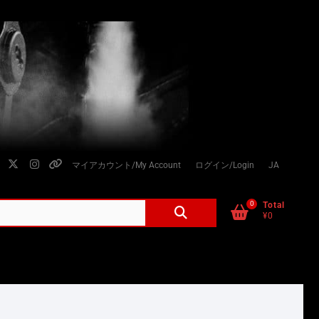
facebook
twitter
instagram
個
マイアカウント/My Account
ログイン/Login
JA
人
情
0
検
Total
¥0
索
報
対
の
象:
取
り
扱