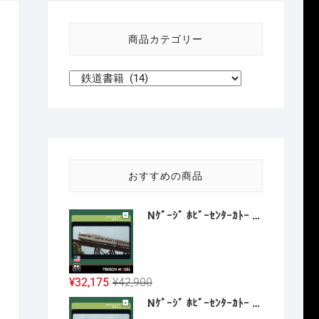
い
方
商品カテゴリー
針
おすすめの商品
Nｹﾞｰｼﾞ ﾎﾋﾞｰｾﾝﾀｰｶﾄｰ HobbyCenter KATO 106-059 ｶﾘﾌｫﾙﾆｱ･ｾﾞﾌｧｰ 8両増結ｾｯﾄ 2027年1月予定
元
現
¥
32,175
¥
42,900
の
在
Nｹﾞｰｼﾞ ﾎﾋﾞｰｾﾝﾀｰｶﾄｰ HobbyCenter KATO 106-058 E8A ｶﾘﾌｫﾙﾆｱ･ｾﾞﾌｧｰ 4両基本ｾｯﾄ 2026年12月予定
価
の