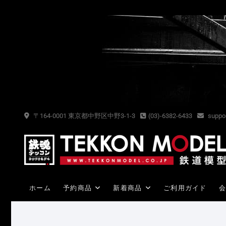
Skip
to
content
〒164-0001 東京都中野区中野3-1-3
(03)-6382-6433
suppor
ホーム
予約商品
新着商品
ご利用ガイド