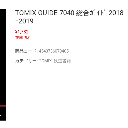
TOMIX GUIDE 7040 総合ｶﾞｲﾄﾞ 2018
ｰ2019
¥
1,782
在庫切れ
商品コード:
4543736070405
カテゴリー:
TOMIX
,
鉄道書籍