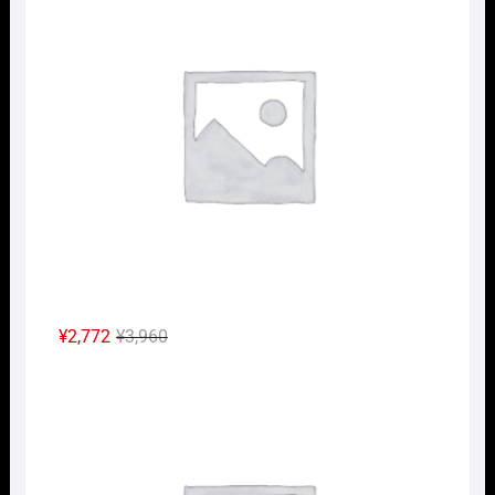
は
格
¥2,640
は
で
¥1,848
し
で
た。
す。
元
現
¥
2,772
¥
3,960
の
在
Nｹﾞ
価
の
格
価
は
格
¥3,960
は
で
¥2,772