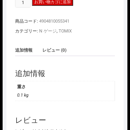
TOMIX
お買い物カゴに追加
5534
D.C
商品コード:
4904810055341
ﾌ
ｨ-
カテゴリー:
N ゲージ
,
TOMIX
ﾀﾞ-
N
個
追加情報
レビュー (0)
追加情報
重さ
0.1 kg
レビュー