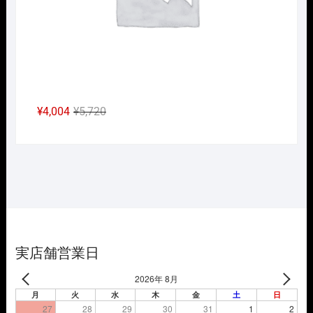
元
現
¥
4,004
¥
5,720
の
在
価
の
格
価
は
格
¥5,720
は
で
¥4,004
し
で
た。
す。
実店舗営業日
2026年 8月
月
火
水
木
金
土
日
27
28
29
30
31
1
2