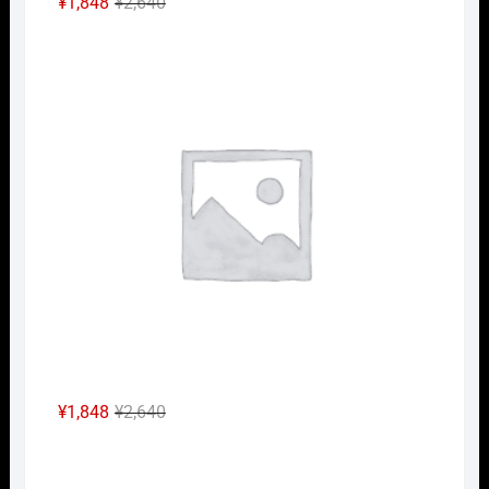
元
現
¥
1,848
¥
2,640
の
在
Nｹﾞ
価
の
格
価
は
格
¥2,640
は
で
¥1,848
し
で
た。
す。
元
現
¥
1,848
¥
2,640
の
在
Nｹﾞ
価
の
格
価