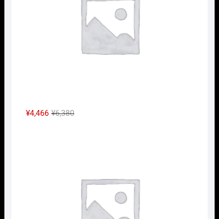
し
で
た。
す。
元
現
¥
4,466
¥
6,380
の
在
Nｹﾞ
価
の
格
価
は
格
¥6,380
は
で
¥4,466
し
で
た。
す。