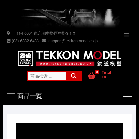
Skip
to
content
〒164-0001 東京都中野区中野3-1-3
Topba
(03)-6382-6433
support@tekkonmodel.co.jp
Menu
0
Total
検
¥0
索
対
商品一覧
象: