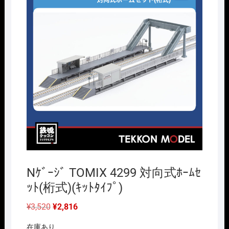
Nｹﾞｰｼﾞ TOMIX 4299 対向式ﾎｰﾑｾ
ｯﾄ(桁式)(ｷｯﾄﾀｲﾌﾟ)
元
現
¥
3,520
¥
2,816
の
在
価
の
在庫あり
格
価