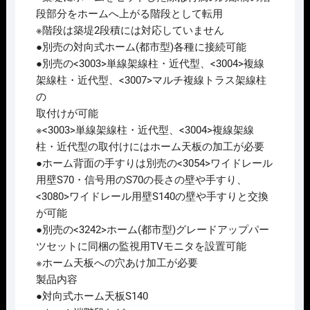
段部分をホームへ上がる階段として転用
※階段は築堤2段積には対応していません
●別売の対向式ホーム(都市型)各種に接続可能
●別売の<3003>単線架線柱・近代型、<3004>複線
架線柱・近代型、<3007>マルチ複線トラス架線柱
の
取付けが可能
※<3003>単線架線柱・近代型、<3004>複線架線
柱・近代型の取付けにはホーム天板の加工が必要
●ホーム背面の手すりは別売の<3054>ワイドレール
用壁S70・信号用のS70の長さの壁や手すり、
<3080>ワイドレール用壁S140の壁や手すりと交換
が可能
●別売の<3242>ホーム(都市型)グレードアップパー
ツセットに同梱の監視用TVモニタを設置可能
※ホーム天板への穴あけ加工が必要
製品内容
●対向式ホーム天板S140