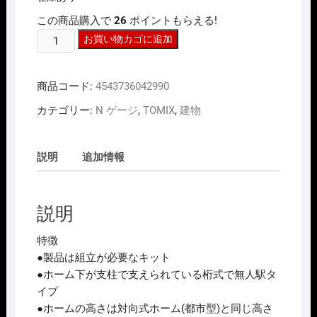
は
格
この商品購入で
26
ポイントもらえる!
¥3,520
は
で
¥2,816
N
お買い物カゴに追加
し
で
た。
す。
ｹﾞ
ｰ
商品コード:
4543736042990
ｼﾞ
TOMIX
カテゴリー:
N ゲージ
,
TOMIX
,
建物
4299
対
向
説明
追加情報
式
ﾎ
ｰ
説明
ﾑ
ｾ
特徴
ｯ
●製品は組立が必要なキット
ﾄ
●ホーム下が支柱で支えられている桁式で無人駅タ
(桁
イプ
式)
●ホームの高さは対向式ホーム(都市型)と同じ高さ