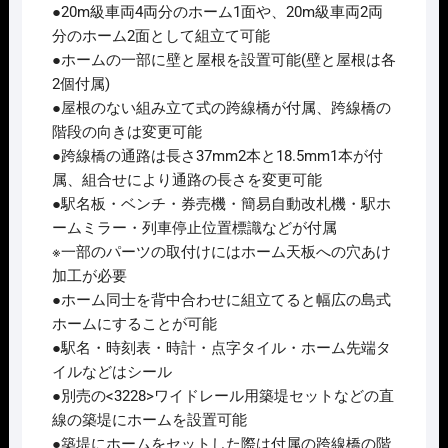
(ｷ
●20m級車両4両分のホーム1面や、20m級車両2両
ｯ
分のホーム2面として組立て可能
ﾄ
●ホームの一部に壁と屋根を設置可能(壁と屋根は各
ﾀ
2個付属)
ｲ
●屋根のない組み立て式の跨線橋が付属、跨線橋の
ﾌﾟ)
階段の向きは変更可能
個
●跨線橋の通路は長さ37mm2本と18.5mm1本が付
属、組合せにより通路の長さを変更可能
●駅名板・ベンチ・券売機・簡易自動改札機・駅ホ
ームミラー・列車停止位置標識などが付属
※一部のパーツの取付けにはホーム天板への穴あけ
加工が必要
●ホーム同士を背中合わせに組立てると幅広の島式
ホームにすることが可能
●駅名・時刻表・時計・点字タイル・ホーム先端タ
イルなどはシール
●別売の<3228>ワイドレール用築堤セットなどの直
線の築堤にホームを設置可能
●築堤にホームをセットした際は付属の跨線橋の階