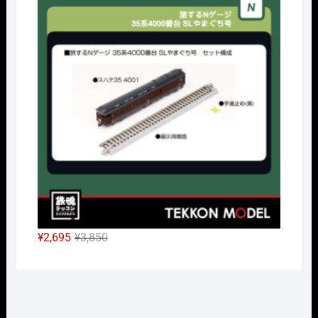
価
の
格
価
は
格
¥38,500
は
で
¥26,950
し
で
た。
す。
元
現
¥
2,695
¥
3,850
の
在
価
の
格
価
は
格