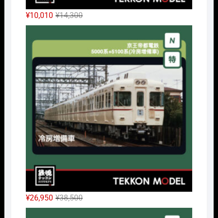
元
現
¥
10,010
¥
14,300
の
在
Nｹﾞ
価
の
格
価
は
格
¥14,300
は
で
¥10,010
し
で
た。
す。
元
現
¥
26,950
¥
38,500
の
在
Nｹﾞ