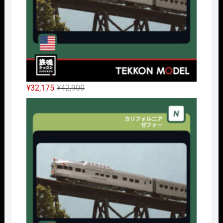
元
現
¥
32,175
¥
42,900
の
在
Nｹﾞ
価
の
格
価
は
格
¥42,900
は
で
¥32,175
し
で
た。
す。