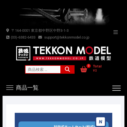
Skip
to
content
〒164-0001 東京都中野区中野3-1-3
Topba
(03)-6382-6433
support@tekkonmodel.co.jp
Menu
0
Total
検
¥0
索
対
商品一覧
象: