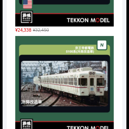
元
現
¥
24,338
¥
32,450
の
在
Nｹﾞ
価
の
格
価
は
格
¥32,450
は
で
¥24,338
し
で
た。
す。