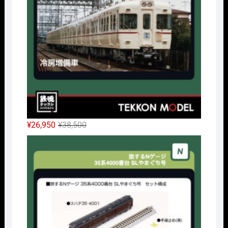
で
¥10,010
し
で
た。
す。
元
現
¥
26,950
¥
38,500
の
在
Nｹﾞ
価
の
格
価
は
格
¥38,500
は
で
¥26,950
し
で
た。
す。