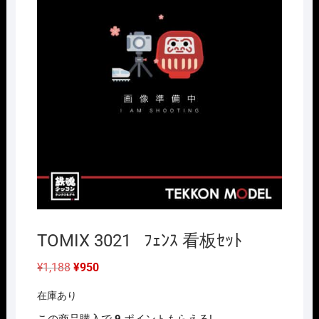
TOMIX 3021 ﾌｪﾝｽ 看板ｾｯﾄ
元
現
¥
1,188
¥
950
の
在
価
の
在庫あり
格
価
は
格
この商品購入で
9
ポイントもらえる!