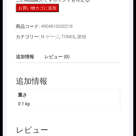
¥1,188
は
で
¥950
TOMIX
お買い物カゴに追加
し
で
た。
す。
3021
商品コード:
4904810030218
ﾌ
ｪ
カテゴリー:
N ゲージ
,
TOMIX
,
建物
ﾝ
ｽ
追加情報
レビュー (0)
看
板
ｾ
追加情報
ｯ
ﾄ
個
重さ
0.1 kg
レビュー