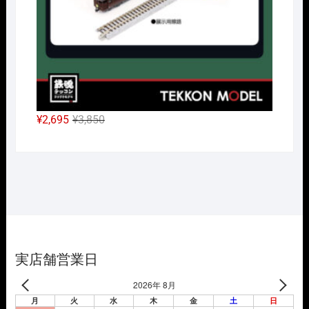
元
現
¥
2,695
¥
3,850
の
在
価
の
格
価
は
格
¥3,850
は
で
¥2,695
し
で
た。
す。
実店舗営業日
2026年 8月
月
火
水
木
金
土
日