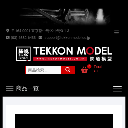
Skip
to
content
〒164-0001 東京都中野区中野3-1-3
Topba
(03)-6382-6433
support@tekkonmodel.co.jp
Menu
0
Total
検
¥0
索
対
商品一覧
象: