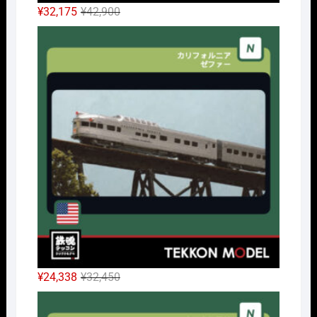
元
現
¥
32,175
¥
42,900
の
在
Nｹﾞ
価
の
格
価
は
格
¥42,900
は
で
¥32,175
し
で
た。
す。
元
現
¥
24,338
¥
32,450
の
在
Nｹﾞ
価
の