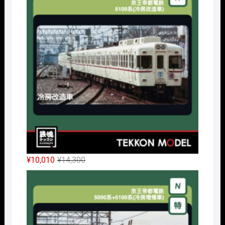
格
価
は
格
¥32,450
は
で
¥24,338
し
で
た。
す。
元
現
¥
10,010
¥
14,300
の
在
Nｹﾞ
価
の
格
価
は
格
¥14,300
は