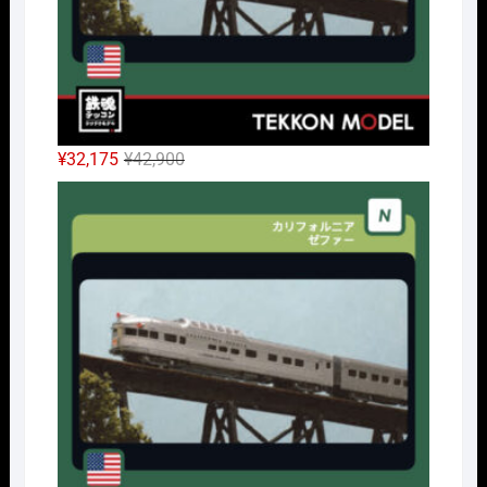
元
現
¥
32,175
¥
42,900
の
在
Nｹﾞ
価
の
格
価
は
格
¥42,900
は
で
¥32,175
し
で
た。
す。