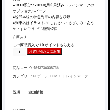
は
格
●183-0系(クハ183-0)用印刷済みトレインマークの
¥1,320
は
オプショナルパーツ
で
¥1,056
し
で
●総武本線の特急列車の内容を収録
た。
す。
●列車名はイラストの｢しおさい・さざなみ・あや
め・すいごう｣の4種類×2個
在庫あり
この商品購入で
10
ポイントもらえる!
N
お買い物カゴに追加
ｹﾞ
ｰ
商品コード:
4543736008736
ｼﾞ
TOMIX
カテゴリー:
N ゲージ
,
TOMIX
,
トレインマーク
0873
ﾄ
ﾚ
説明
追加情報
ｲ
ﾝ
ﾏ