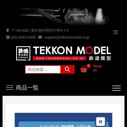
Skip
to
content
〒164-0001 東京都中野区中野3-1-3
Topba
(03)-6382-6433
support@tekkonmodel.co.jp
Menu
0
Total
検
¥0
索
対
商品一覧
象: