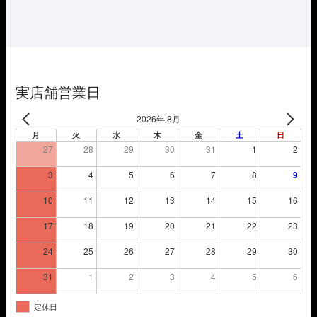
は
格
¥38,500
は
で
¥26,950
し
で
た。
す。
実店舗営業日
2026年 8月
月
火
水
木
金
土
日
27
28
29
30
31
1
2
3
4
5
6
7
8
9
10
11
12
13
14
15
16
17
18
19
20
21
22
23
24
25
26
27
28
29
30
31
1
2
3
4
5
6
定休日