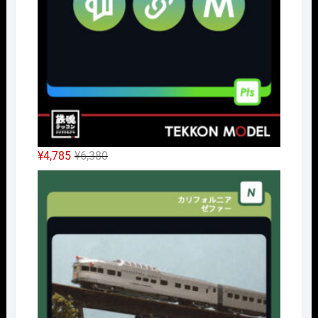
元
現
¥
4,785
¥
6,380
の
在
Nｹﾞ
価
の
格
価
は
格
¥6,380
は
で
¥4,785
し
で
た。
す。