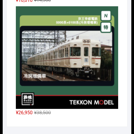
¥
10,010
¥
14,300
の
在
Nｹﾞ
価
の
格
価
は
格
¥14,300
は
で
¥10,010
し
で
た。
す。
元
現
¥
26,950
¥
38,500
の
在
価
の
格
価