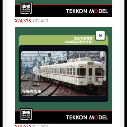
元
現
¥
24,338
¥
32,450
の
在
Nｹﾞ
価
の
格
価
は
格
¥32,450
は
で
¥24,338
し
で
た。
す。
元
現