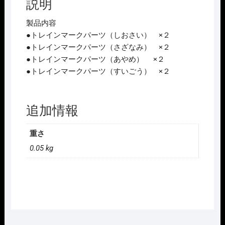
説明
ｰ
ｸ
製品内容
(183-
●トレインマークパーツ（しおさい） ×２
0
●トレインマークパーツ（さざなみ） ×２
系
●トレインマークパーツ（あやめ） ×２
用･
●トレインマークパーツ（すいごう） ×２
ｲ
ﾗ
ｽ
追加情報
ﾄ
A)
重さ
個
0.05 kg