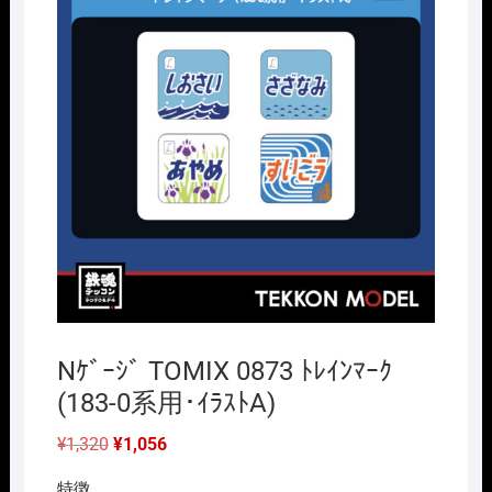
Nｹﾞｰｼﾞ TOMIX 0873 ﾄﾚｲﾝﾏｰｸ
(183-0系用･ｲﾗｽﾄA)
元
現
¥
1,320
¥
1,056
の
在
価
の
特徴
格
価