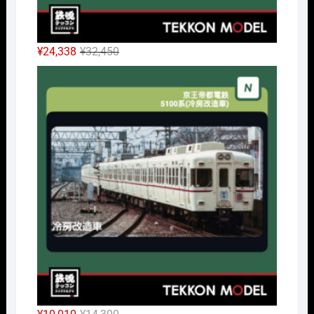
元
現
¥
24,338
¥
32,450
の
在
Nｹﾞ
価
の
格
価
は
格
¥32,450
は
で
¥24,338
し
で
た。
す。
元
現