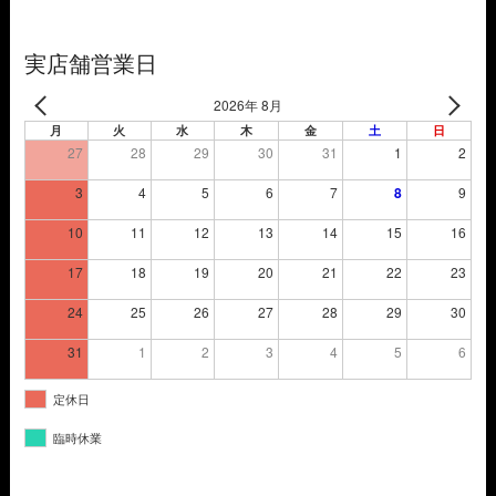
し
で
た。
す。
実店舗営業日
2026年 8月
月
火
水
木
金
土
日
27
28
29
30
31
1
2
3
4
5
6
7
8
9
10
11
12
13
14
15
16
17
18
19
20
21
22
23
24
25
26
27
28
29
30
31
1
2
3
4
5
6
定休日
臨時休業