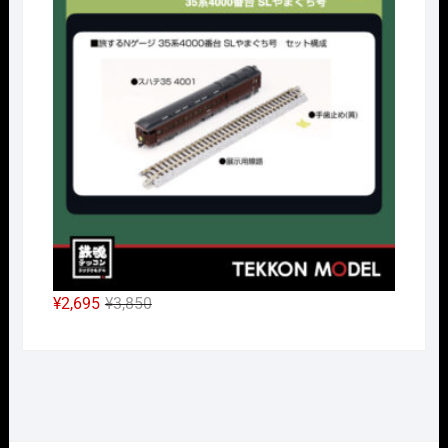
は
格
¥38,500
は
で
¥26,950
し
で
た。
す。
元
現
¥
2,695
¥
3,850
の
在
価
の
格
価
は
格
¥3,850
は
で
¥2,695