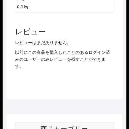
車
0.3 kg
PP
自
強
号
レビュー
先
レビューはまだありません。
頭
車
以前にこの商品を購入したことのあるログイン済
E1001
みのユーザーのみレビューを残すことができま
1T
す。
個
商品カテゴリー