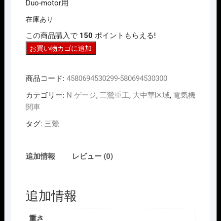
Duo-motor用
在庫あり
この商品購入で
150
ポイントもらえる!
N
お買い物カゴに追加
ｹﾞ
ｰ
商品コード:
4580694530299-580694530300
ｼﾞ
三
カテゴリー:
N ゲージ
,
三鶯重工
,
大中華区域
,
電気機
鶯
関車
重
タグ:
三鶯
工
SANYING
A008
追加情報
レビュー (0)
台
鐵
E1000
追加情報
型
電
重さ