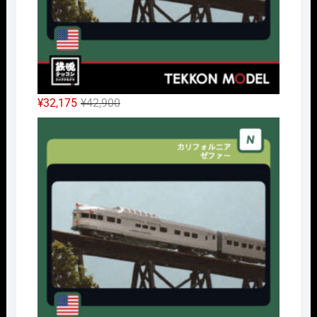
元
現
¥
32,175
¥
42,900
の
在
Nｹﾞ
価
の
格
価
は
格
¥42,900
は
で
¥32,175
し
で
た。
す。