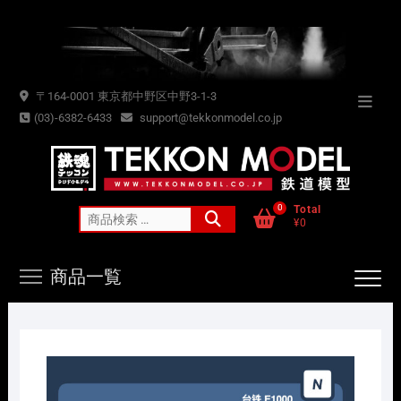
Skip
to
content
〒164-0001 東京都中野区中野3-1-3
Topba
(03)-6382-6433
support@tekkonmodel.co.jp
Menu
0
Total
検
¥0
索
対
商品一覧
象: