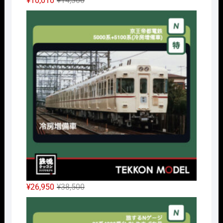
¥
10,010
¥
14,300
の
在
Nｹﾞ
価
の
格
価
は
格
¥14,300
は
で
¥10,010
し
で
た。
す。
元
現
¥
26,950
¥
38,500
の
在
Nｹﾞ
価
の
格
価