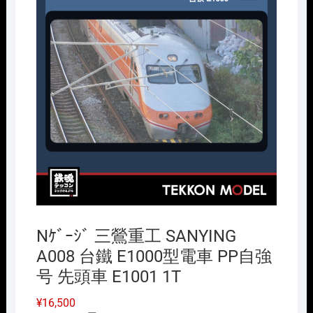
Nｹﾞｰｼﾞ 三鶯重工 SANYING
A008 台鐵 E1000型電車 PP自強
号 先頭車 E1001 1T
¥
16,500