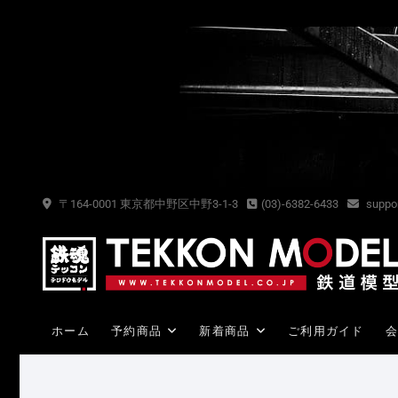
Skip
to
content
〒164-0001 東京都中野区中野3-1-3
(03)-6382-6433
suppor
ホーム
予約商品
新着商品
ご利用ガイド