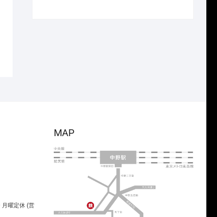
で
¥2,233
の
在
し
で
価
の
た。
す。
格
価
は
格
¥23,650
は
で
¥16,555
し
で
た。
す。
MAP
00 月曜定休 (営