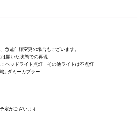
ﾝ
ﾃﾞ
ｯ
ﾀ
POPONDETTA
6134
嵯
し、急遽仕様変更の場合もございます。
峨
 窓は開いた状態での再現
野
関車：ヘッドライト点灯 その他ライトは不点灯
観
側はダミーカプラー
光
鉄
道
ﾄ
ﾛ
売予定がございます
ｯ
ｺ
列
車