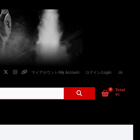
facebook
twitter
instagram
個
マイアカウント/My Account
ログイン/Login
JA
人
情
0
検
Total
¥0
索
報
対
の
象:
取
り
扱