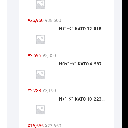
格
価
は
格
¥14,300
は
元
現
¥
26,950
¥
38,500
で
¥10,010
の
在
Nｹﾞｰｼﾞ KATO 12-018 旅するNｹﾞｰｼﾞ 35系4000番台 SLやまぐち号 新製品 2026年12月予定
し
で
価
の
た。
す。
格
価
は
格
¥38,500
は
元
現
¥
2,695
¥
3,850
で
¥26,950
の
在
HOｹﾞｰｼﾞ KATO 6-537 浴衣の乗客 新製品 2026年12月予定
し
で
価
の
た。
す。
格
価
は
格
¥3,850
は
元
現
¥
2,233
¥
3,190
で
¥2,695
の
在
Nｹﾞｰｼﾞ KATO 10-2235 京王帝都電鉄5000系(冷房改造車) 4両基本ｾｯﾄ 新製品 2026年12月予定
し
で
価
の
た。
す。
格
価
は
格
¥3,190
は
元
現
¥
16,555
¥
23,650