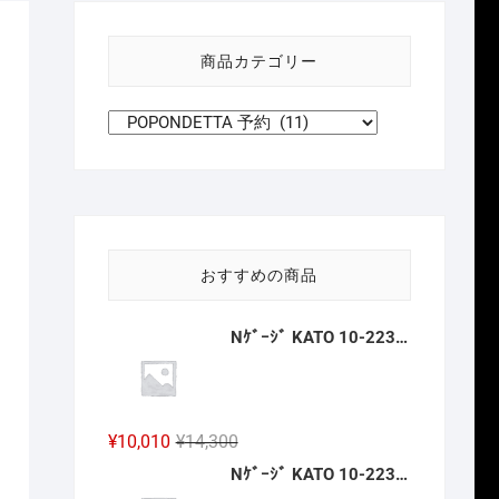
い
方
商品カテゴリー
針
おすすめの商品
Nｹﾞｰｼﾞ KATO 10-2236 京王帝都電鉄5100系(冷房改造車) 3両増結ｾｯﾄ 新製品 2026年12月予定
元
現
¥
10,010
¥
14,300
の
在
Nｹﾞｰｼﾞ KATO 10-2237 京王帝都電鉄5000系+5100系(冷房増備車) 7両ｾｯﾄ 【特別企画品】 新製品 2026年12月予定
価
の