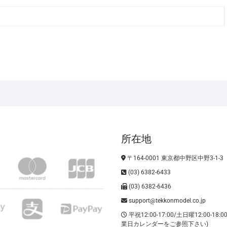
6
両
ｾ
ｯ
ﾄ
2027
年
予
定
個
所在地
〒164-0001 東京都中野区中野3-1-3
(03) 6382-6433
(03) 6382-6436
support@tekkonmodel.co.jp
平祝12:00-17:00/土日曜12:00-18:
業日カレンダーをご参照下さい)