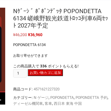
Nｹﾞｰｼ ﾞ ﾎﾟﾎﾟﾝﾃﾞｯﾀ POPONDETTA
6134 嵯峨野観光鉄道ﾄﾛｯｺ列車6両ｾｯ
ﾄ 2027年予定
元
現
¥
46,200
¥
36,960
の
在
価
の
POPONDETTA 6134
格
価
は
格
¥46,200
は
お取り寄せができます
で
¥36,960
し
で
た。
す。
この商品購入で
336
ポイントもらえる!
N
お買い物カゴに追加
ｹﾞ
ｰ
商品コード:
4571621227320
ｼ
ﾞ
カテゴリー:
N ゲージ
,
POPONDETTA
,
POPONDETTA 予約
,
ﾎﾟ
ディーゼル機関車
,
客車
,
西日本 東海 中国
ﾎﾟ