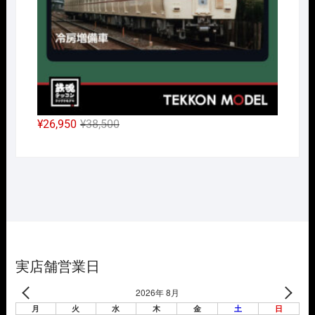
元
現
¥
26,950
¥
38,500
の
在
価
の
格
価
は
格
¥38,500
は
で
¥26,950
し
で
た。
す。
実店舗営業日
2026年 8月
月
火
水
木
金
土
日