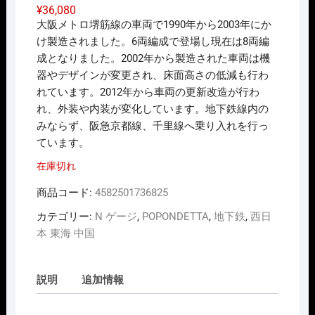
¥
36,080
大阪メトロ堺筋線の車両で1990年から2003年にか
け製造されました。6両編成で登場し現在は8両編
成となりました。2002年から製造された車両は機
器やデザインが変更され、床面高さの低減も行わ
れています。2012年から車両の更新改造が行わ
れ、外装や内装が変化しています。地下鉄線内の
みならず、阪急京都線、千里線へ乗り入れを行っ
ています。
在庫切れ
商品コード:
4582501736825
カテゴリー:
N ゲージ
,
POPONDETTA
,
地下鉄
,
西日
本 東海 中国
説明
追加情報