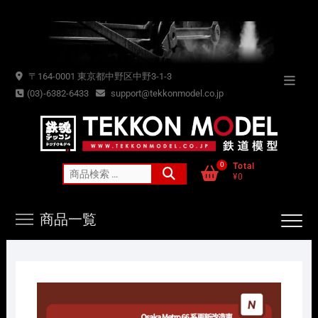
Skip
to
content
〒164-0001 東京都中野区中野3-1-3
Topba
(03)-6382-6433
support@tekkonmodel.co.jp
Menu
0
Total
検
¥0
索
対
商品一覧
象: