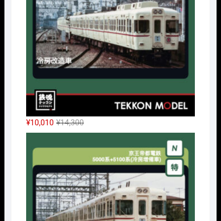
で
¥2,233
し
で
た。
す。
元
現
¥
10,010
¥
14,300
の
在
Nｹﾞ
価
の
格
価
は
格
¥14,300
は
で
¥10,010
し
で
た。
す。