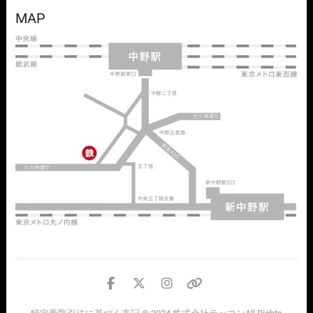
MAP
facebook
twitter
instagram
個
人