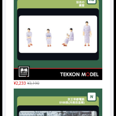
格
価
は
格
¥32,450
は
で
¥24,338
し
で
た。
す。
元
現
¥
2,233
¥
3,190
の
在
Nｹﾞ
価
の
格
価
は
格
¥3,190
は