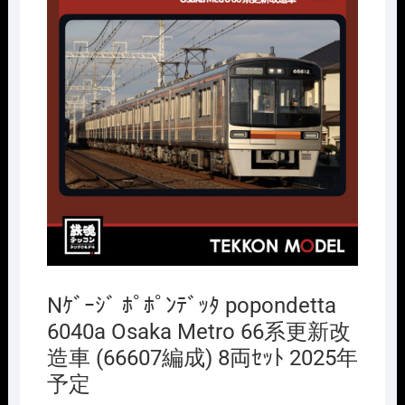
Nｹﾞｰｼﾞ ﾎﾟﾎﾟﾝﾃﾞｯﾀ popondetta
6040a Osaka Metro 66系更新改
造車 (66607編成) 8両ｾｯﾄ 2025年
予定