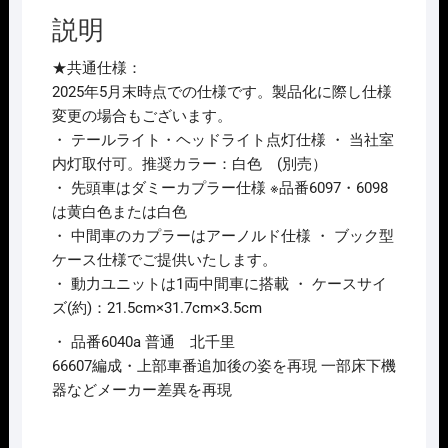
説明
★共通仕様：
2025年5月末時点での仕様です。製品化に際し仕様
変更の場合もございます。
・ テールライト・ヘッドライト点灯仕様 ・ 当社室
内灯取付可。推奨カラー：白色 (別売）
・ 先頭車はダミーカプラー仕様 ※品番6097・6098
は黄白色または白色
・ 中間車のカプラーはアーノルド仕様 ・ ブック型
ケース仕様でご提供いたします。
・ 動力ユニットは1両中間車に搭載 ・ ケースサイ
ズ(約)：21.5cm×31.7cm×3.5cm
・ 品番6040a 普通 北千里
66607編成・上部車番追加後の姿を再現 一部床下機
器などメーカー差異を再現