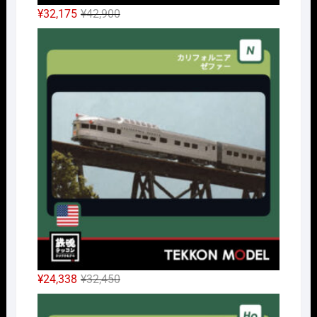
元
現
¥
32,175
¥
42,900
の
在
Nｹﾞ
価
の
格
価
は
格
¥42,900
は
で
¥32,175
し
で
た。
す。
元
現
¥
24,338
¥
32,450
の
在
HOｹ
価
の