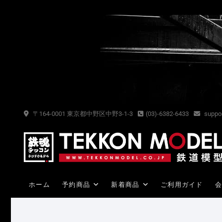
Skip
to
content
〒164-0001 東京都中野区中野3-1-3
(03)-6382-6433
suppor
ホーム
予約商品
新着商品
ご利用ガイド