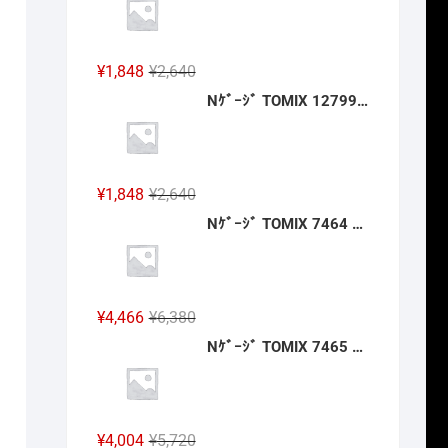
格
価
は
格
¥3,960
は
元
現
¥
1,848
¥
2,640
で
¥2,772
の
在
Nｹﾞｰｼﾞ TOMIX 12799 ﾜﾑ1･3500形(ｷｯﾄﾀｲﾌﾟ･3両分) 2027年2月予定
し
で
価
の
た。
す。
格
価
は
格
¥2,640
は
元
現
¥
1,848
¥
2,640
で
¥1,848
の
在
Nｹﾞｰｼﾞ TOMIX 7464 ｷﾊ40-2000形(JR四国色)(T) 2027年2月予定
し
で
価
の
た。
す。
格
価
は
格
¥2,640
は
元
現
¥
4,466
¥
6,380
で
¥1,848
の
在
Nｹﾞｰｼﾞ TOMIX 7465 ｷﾊ47-0形(JR四国色)(T) 2027年2月予定
し
で
価
の
た。
す。
格
価
は
格
¥6,380
は
元
現
¥
4,004
¥
5,720