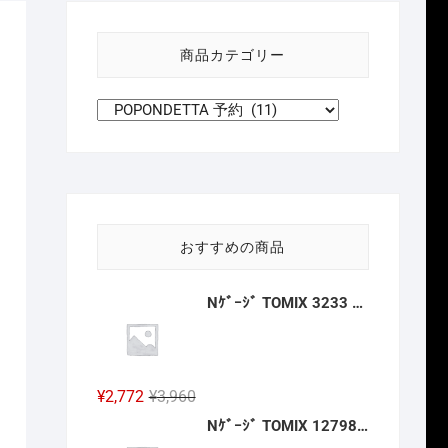
い
方
商品カテゴリー
針
おすすめの商品
Nｹﾞｰｼﾞ TOMIX 3233 ﾜｲﾄﾞｶｰﾌﾞﾚｰﾙ用複線築堤C317·280-15(6個ｾｯﾄ) 2027年2月予定
元
現
¥
2,772
¥
3,960
の
在
Nｹﾞｰｼﾞ TOMIX 12798 ﾜﾑ23000形(ｷｯﾄﾀｲﾌﾟ･3両分) 2027年2月予定
価
の