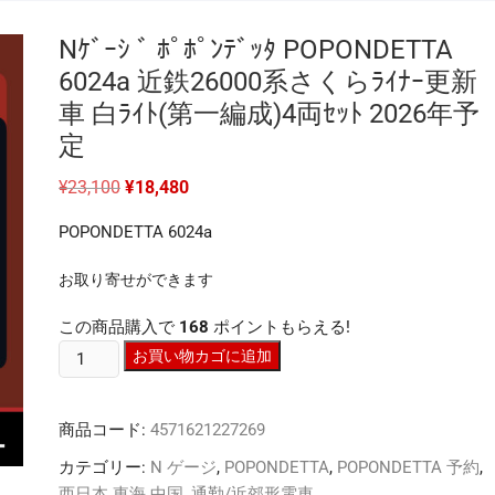
Nｹﾞｰｼ ﾞ ﾎﾟﾎﾟﾝﾃﾞｯﾀ POPONDETTA
6024a 近鉄26000系さくらﾗｲﾅｰ更新
車 白ﾗｲﾄ(第一編成)4両ｾｯﾄ 2026年予
定
元
現
¥
23,100
¥
18,480
の
在
価
の
POPONDETTA 6024a
格
価
は
格
¥23,100
は
お取り寄せができます
で
¥18,480
し
で
た。
す。
この商品購入で
168
ポイントもらえる!
N
お買い物カゴに追加
ｹﾞ
ｰ
商品コード:
4571621227269
ｼ
ﾞ
カテゴリー:
N ゲージ
,
POPONDETTA
,
POPONDETTA 予約
,
ﾎﾟ
西日本 東海 中国
,
通勤/近郊形電車