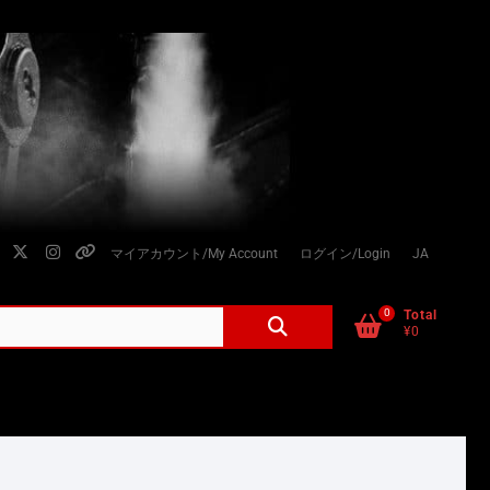
facebook
twitter
instagram
個
マイアカウント/My Account
ログイン/Login
JA
人
情
0
検
Total
¥0
索
報
対
の
象:
取
り
扱