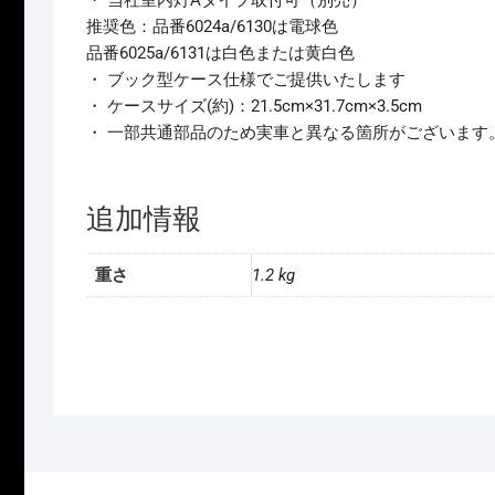
・ 当社室内灯Aタイプ取付可（別売）
推奨色：品番6024a/6130は電球色
品番6025a/6131は白色または黄白色
・ ブック型ケース仕様でご提供いたします
・ ケースサイズ(約)：21.5cm×31.7cm×3.5cm
・ 一部共通部品のため実車と異なる箇所がございます
追加情報
重さ
1.2 kg