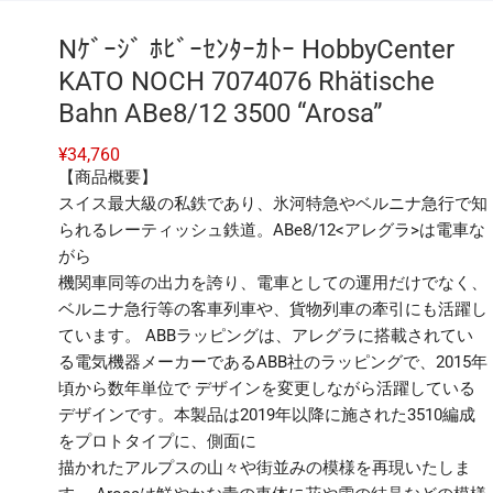
Nｹﾞｰｼﾞ ﾎﾋﾞｰｾﾝﾀｰｶﾄｰ HobbyCenter
KATO NOCH 7074076 Rhätische
Bahn ABe8/12 3500 “Arosa”
¥
34,760
【商品概要】
スイス最大級の私鉄であり、氷河特急やベルニナ急行で知
られるレーティッシュ鉄道。ABe8/12<アレグラ>は電車な
がら
機関車同等の出力を誇り、電車としての運用だけでなく、
ベルニナ急行等の客車列車や、貨物列車の牽引にも活躍し
ています。 ABBラッピングは、アレグラに搭載されてい
る電気機器メーカーであるABB社のラッピングで、2015年
頃から数年単位で デザインを変更しながら活躍している
デザインです。本製品は2019年以降に施された3510編成
をプロトタイプに、側面に
描かれたアルプスの山々や街並みの模様を再現いたしま