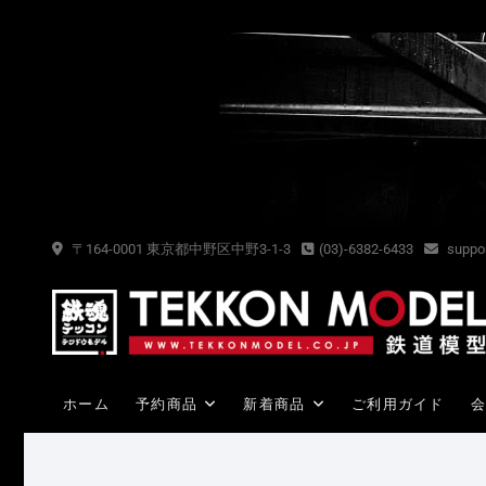
Skip
to
content
〒164-0001 東京都中野区中野3-1-3
(03)-6382-6433
suppor
ホーム
予約商品
新着商品
ご利用ガイド