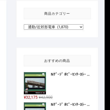
い
方
商品カテゴリー
針
おすすめの商品
Nｹﾞｰｼﾞ ﾎﾋﾞｰｾﾝﾀｰｶﾄｰ HobbyCenter KATO 106-059 ｶﾘﾌｫﾙﾆｱ･ｾﾞﾌｧｰ 8両増結ｾｯﾄ 2027年1月予定
元
現
¥
32,175
¥
42,900
の
在
Nｹﾞｰｼﾞ ﾎﾋﾞｰｾﾝﾀｰｶﾄｰ HobbyCenter KATO 106-058 E8A ｶﾘﾌｫﾙﾆｱ･ｾﾞﾌｧｰ 4両基本ｾｯﾄ 2026年12月予定
価
の