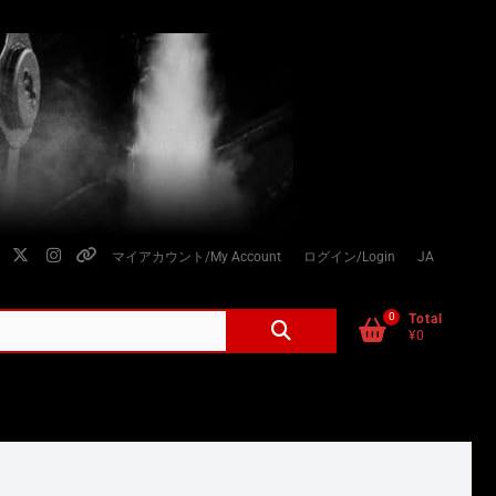
facebook
twitter
instagram
個
マイアカウント/My Account
ログイン/Login
JA
人
情
0
検
Total
¥0
索
報
対
の
象:
取
り
扱