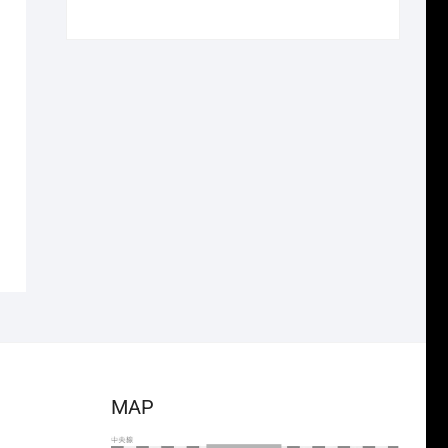
で
¥26,950
の
在
し
で
価
の
た。
す。
格
価
は
格
¥3,850
は
で
¥2,695
し
で
た。
す。
MAP