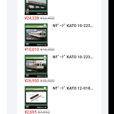
格
価
は
格
¥42,900
は
元
現
¥
24,338
¥
32,450
で
¥32,175
の
在
Nｹﾞｰｼﾞ KATO 10-2236 京王帝都電鉄5100系(冷房改造車) 3両増結ｾｯﾄ 新製品 2026年12月予定
し
で
価
の
た。
す。
格
価
は
格
¥32,450
は
元
現
¥
10,010
¥
14,300
で
¥24,338
の
在
Nｹﾞｰｼﾞ KATO 10-2237 京王帝都電鉄5000系+5100系(冷房増備車) 7両ｾｯﾄ 【特別企画品】 新製品 2026年12月予定
し
で
価
の
た。
す。
格
価
は
格
¥14,300
は
元
現
¥
26,950
¥
38,500
で
¥10,010
の
在
Nｹﾞｰｼﾞ KATO 12-018 旅するNｹﾞｰｼﾞ 35系4000番台 SLやまぐち号 新製品 2026年12月予定
し
で
価
の
た。
す。
格
価
は
格
¥38,500
は
元
現
¥
2,695
¥
3,850