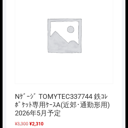
Nｹﾞｰｼﾞ TOMYTEC337744 鉄ｺﾚ
ﾎﾟｹｯﾄ専用ｹｰｽA(近郊･通勤形用)
2026年5月予定
元
現
¥
3,300
¥
2,310
の
在