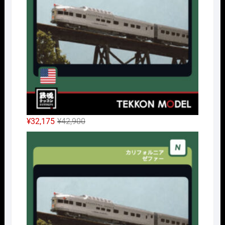
元
現
¥
32,175
¥
42,900
の
在
Nｹﾞ
価
の
格
価
は
格
¥42,900
は
で
¥32,175
し
で
た。
す。