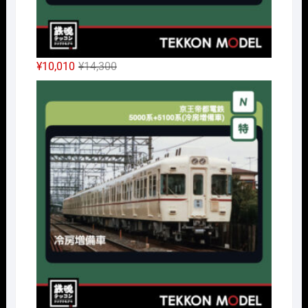
元
現
¥
10,010
¥
14,300
の
在
Nｹﾞ
価
の
格
価
は
格
¥14,300
は
で
¥10,010
し
で
た。
す。