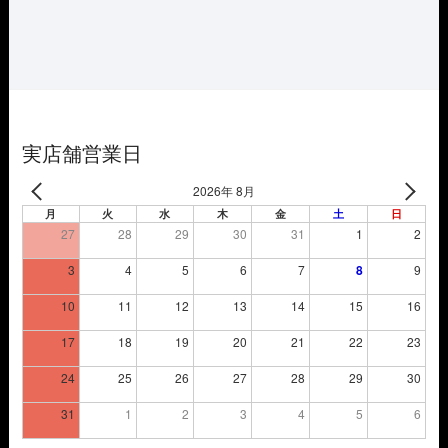
格
価
は
格
¥3,850
は
で
¥2,695
し
で
た。
す。
実店舗営業日
2026年 8月
月
火
水
木
金
土
日
27
28
29
30
31
1
2
3
4
5
6
7
8
9
10
11
12
13
14
15
16
17
18
19
20
21
22
23
24
25
26
27
28
29
30
31
1
2
3
4
5
6