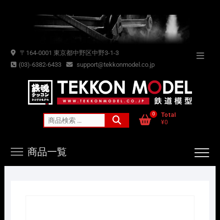
Skip
to
content
〒164-0001 東京都中野区中野3-1-3
Topba
(03)-6382-6433
support@tekkonmodel.co.jp
Menu
0
Total
検
¥0
索
対
商品一覧
象: