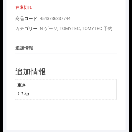
価
の
在庫切れ
格
価
は
格
¥3,300
は
商品コード:
4543736337744
で
¥2,310
し
で
カテゴリー:
N ゲージ
,
TOMYTEC
,
TOMYTEC 予約
た。
す。
追加情報
追加情報
重さ
1.1 kg