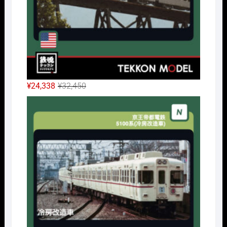
元
現
¥
24,338
¥
32,450
の
在
Nｹﾞ
価
の
格
価
は
格
¥32,450
は
で
¥24,338
し
で
た。
す。