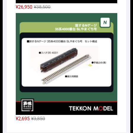
元
現
¥
26,950
¥
38,500
の
在
Nｹﾞ
価
の
格
価
は
格
¥38,500
は
で
¥26,950
し
で
た。
す。
元
現
¥
2,695
¥
3,850
の
在
価
の