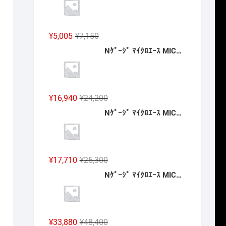
格
価
は
格
¥24,200
は
元
現
¥
5,005
¥
7,150
で
¥16,940
の
在
Nｹﾞｰｼﾞ ﾏｲｸﾛｴｰｽ MICROACE A6882 南海20000系 特急こうや号 登場時 4両セット 2027年予定
し
で
価
の
た。
す。
格
価
は
格
¥7,150
は
元
現
¥
16,940
¥
24,200
で
¥5,005
の
在
Nｹﾞｰｼﾞ ﾏｲｸﾛｴｰｽ MICROACE A5823 E751系 特急「スーパーつがる」4両セット 2027年予定
し
で
価
の
た。
す。
格
価
は
格
¥24,200
は
元
現
¥
17,710
¥
25,300
で
¥16,940
の
在
Nｹﾞｰｼﾞ ﾏｲｸﾛｴｰｽ MICROACE A2262 伊豆急2100系 5次車「アルファ・リゾート21」登場時 8両セット 2027年予定
し
で
価
の
た。
す。
格
価
は
格
¥25,300
は
元
現
¥
33,880
¥
48,400