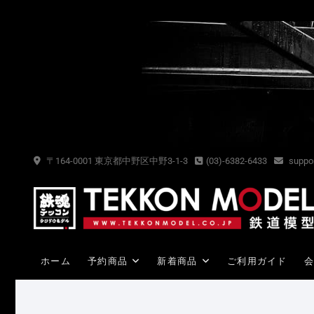
Skip
to
content
〒164-0001 東京都中野区中野3-1-3
(03)-6382-6433
suppor
ホーム
予約商品
新着商品
ご利用ガイド