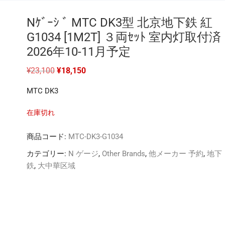
Nｹﾞｰｼ ﾞ MTC DK3型 北京地下鉄 紅
G1034 [1M2T] ３両ｾｯﾄ 室内灯取付済
2026年10-11月予定
元
現
¥
23,100
¥
18,150
の
在
価
の
MTC DK3
格
価
は
格
¥23,100
は
在庫切れ
で
¥18,150
し
で
た。
す。
商品コード:
MTC-DK3-G1034
カテゴリー:
N ゲージ
,
Other Brands
,
他メーカー 予約
,
地下
鉄
,
大中華区域