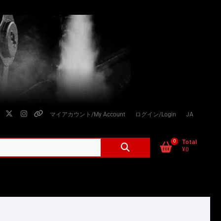
facebook
twitter
instagram
個
マイアカウント/My Account
ログイン/Login
JA
人
情
0
検
Total
¥0
索
報
対
の
象:
取
り
扱