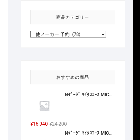
い
方
商品カテゴリー
針
おすすめの商品
Nｹﾞｰｼﾞ ﾏｲｸﾛｴｰｽ MICROACE A6883 南海20000系 特急こうや号 昇圧後 4両セット 2027年予定
元
現
¥
16,940
¥
24,200
の
在
Nｹﾞｰｼﾞ ﾏｲｸﾛｴｰｽ MICROACE A8388 MA`ｓチョイス JR九州 キハ186-1016 2027年予定
価
の